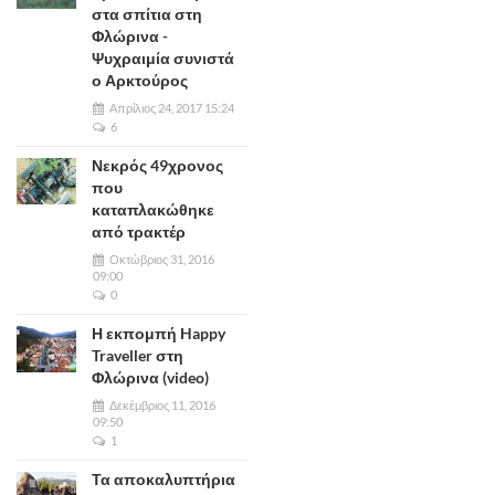
στα σπίτια στη
Φλώρινα -
Ψυχραιμία συνιστά
ο Αρκτούρος
Απρίλιος 24, 2017 15:24
6
Νεκρός 49χρονος
που
καταπλακώθηκε
από τρακτέρ
Οκτώβριος 31, 2016
09:00
0
Η εκπομπή Happy
Traveller στη
Φλώρινα (video)
Δεκέμβριος 11, 2016
09:50
1
Τα αποκαλυπτήρια