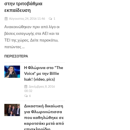
στην τριτοβάθμια
εκπαίδευση
Αύγουστος 24, 2016 11:46
1
Ανακοινώθηκαν πριν από λίγο οι
βάσεις εισαγωγής στα ΑΕΙ και τα
ΤΕΙ της χώρας. Δείτε παρακάτω,
πατώντας ...
ΠΕΡΙΣΣΟΤΕΡΑ
Η Φλώρινα στο "The
Voice" με την Billie
Isak! (video, pics)
Δεκέμβριος 8, 2016
00:32
6
Δικαστική δικαίωση
για Φλωρινιώτισσα
που καθηλώθηκε σε
καροτσάκι μετά από
επισκληρίδιο