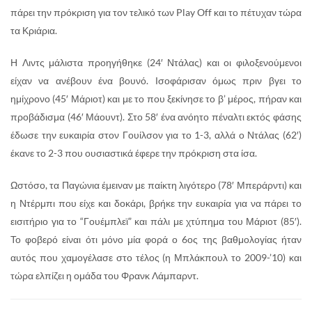
πάρει την πρόκριση για τον τελικό των Play Off και το πέτυχαν τώρα
τα Κριάρια.
Η Λιντς μάλιστα προηγήθηκε (24′ Ντάλας) και οι φιλοξενούμενοι
είχαν να ανέβουν ένα βουνό. Ισοφάρισαν όμως πριν βγει το
ημίχρονο (45′ Μάριοτ) και με το που ξεκίνησε το β’ μέρος, πήραν και
προβάδισμα (46′ Μάουντ). Στο 58′ ένα ανόητο πέναλτι εκτός φάσης
έδωσε την ευκαιρία στον Γουίλσον για το 1-3, αλλά ο Ντάλας (62′)
έκανε το 2-3 που ουσιαστικά έφερε την πρόκριση στα ίσα.
Ωστόσο, τα Παγώνια έμειναν με παίκτη λιγότερο (78′ Μπεράρντι) και
η Ντέρμπι που είχε και δοκάρι, βρήκε την ευκαιρία για να πάρει το
εισιτήριο για το “Γουέμπλεϊ” και πάλι με χτύπημα του Μάριοτ (85′).
Το φοβερό είναι ότι μόνο μία φορά ο 6ος της βαθμολογίας ήταν
αυτός που χαμογέλασε στο τέλος (η Μπλάκπουλ το 2009-’10) και
τώρα ελπίζει η ομάδα του Φρανκ Λάμπαρντ.