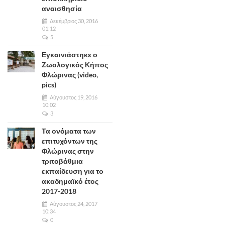
αναισθησία
Δεκέμβριος 30, 2016
01:12
5
Εγκαινιάστηκε ο
Ζωολογικός Κήπος
Φλώρινας (video,
pics)
Αύγουστος 19, 2016
10:02
3
Τα ονόματα των
επιτυχόντων της
Φλώρινας στην
τριτοβάθμια
εκπαίδευση για το
ακαδημαϊκό έτος
2017-2018
Αύγουστος 24, 2017
10:34
0