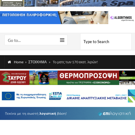
Go to...
Home
»
ΣΤΟΙΧΗΜΑ
»
To ματς των 170 εκατ. λιρών!