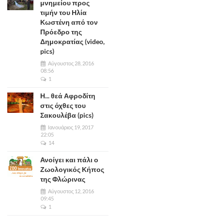
μνημείου προς
τιμήν του Ηλία
Κωστένη από τον
Πρόεδρο της
Δημοκρατίας (video,
pics)
Αύγουστος 28, 2016
08:56
1
Η... θεά Αφροδίτη
στις όχθες του
Σακουλέβα (pics)
Ιανουάριος 19, 2017
22:05
14
Ανοίγει και πάλι ο
Ζωολογικός Κήπος
της Φλώρινας
Αύγουστος 12, 2016
09:45
1