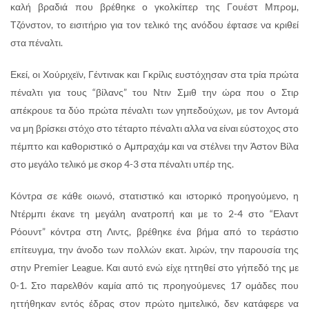
καλή βραδιά που βρέθηκε ο γκολκίπερ της Γουέστ Μπρομ,
Τζόνστον, το εισιτήριο για τον τελικό της ανόδου έφτασε να κριθεί
στα πέναλτι.
Εκεί, οι Χούριχεϊν, Γέντινακ και Γκρίλις ευστόχησαν στα τρία πρώτα
πέναλτι για τους “βίλανς” του Ντιν Σμιθ την ώρα που ο Στιρ
απέκρουε τα δύο πρώτα πέναλτι των γηπεδούχων, με τον Αντομά
να μη βρίσκει στόχο στο τέταρτο πέναλτι αλλα να είναι εύστοχος στο
πέμπτο και καθοριστικό ο Αμπραχάμ και να στέλνει την Άστον Βίλα
στο μεγάλο τελικό με σκορ 4-3 στα πέναλτι υπέρ της.
Κόντρα σε κάθε οιωνό, στατιστικό και ιστορικό προηγούμενο, η
Ντέρμπι έκανε τη μεγάλη ανατροπή και με το 2-4 στο “Ελαντ
Ρόουντ” κόντρα στη Λιντς, βρέθηκε ένα βήμα από το τεράστιο
επίτευγμα, την άνοδο των πολλών εκατ. λιρών, την παρουσία της
στην Premier League. Και αυτό ενώ είχε ηττηθεί στο γήπεδό της με
0-1. Στο παρελθόν καμία από τις προηγούμενες 17 ομάδες που
ηττήθηκαν εντός έδρας στον πρώτο ημιτελικό, δεν κατάφερε να