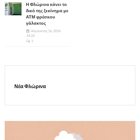
Η Φλώρινα κάνει το
δικό της ξεκίνημα με
ΑΤΜ φρέσκου
γάλακτος
Αύγουστος 16, 2016
14:22
1
Νέα Φλώρινα