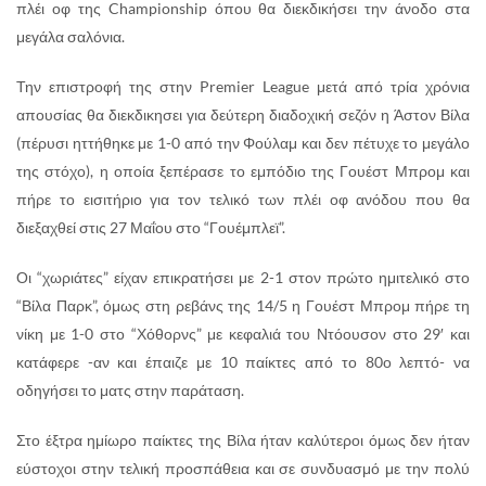
πλέι οφ της Championship όπου θα διεκδικήσει την άνοδο στα
μεγάλα σαλόνια.
Την επιστροφή της στην Premier League μετά από τρία χρόνια
απουσίας θα διεκδικησει για δεύτερη διαδοχική σεζόν η Άστον Βίλα
(πέρυσι ηττήθηκε με 1-0 από την Φούλαμ και δεν πέτυχε το μεγάλο
της στόχο), η οποία ξεπέρασε το εμπόδιο της Γουέστ Μπρομ και
πήρε το εισιτήριο για τον τελικό των πλέι οφ ανόδου που θα
διεξαχθεί στις 27 Μαΐου στο “Γουέμπλεϊ”.
Οι “χωριάτες” είχαν επικρατήσει με 2-1 στον πρώτο ημιτελικό στο
“Βίλα Παρκ”, όμως στη ρεβάνς της 14/5 η Γουέστ Μπρομ πήρε τη
νίκη με 1-0 στο “Χόθορνς” με κεφαλιά του Ντόουσον στο 29′ και
κατάφερε -αν και έπαιζε με 10 παίκτες από το 80ο λεπτό- να
οδηγήσει το ματς στην παράταση.
Στο έξτρα ημίωρο παίκτες της Βίλα ήταν καλύτεροι όμως δεν ήταν
εύστοχοι στην τελική προσπάθεια και σε συνδυασμό με την πολύ