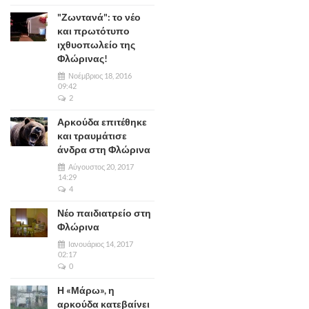
"Ζωντανά": το νέο
και πρωτότυπο
ιχθυοπωλείο της
Φλώρινας!
Νοέμβριος 18, 2016
09:42
2
Αρκούδα επιτέθηκε
και τραυμάτισε
άνδρα στη Φλώρινα
Αύγουστος 20, 2017
14:29
4
Νέο παιδιατρείο στη
Φλώρινα
Ιανουάριος 14, 2017
02:17
0
Η «Μάρω», η
αρκούδα κατεβαίνει