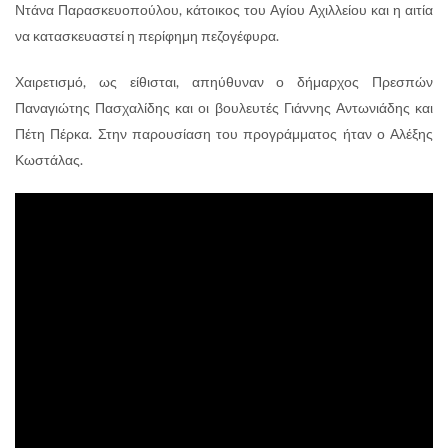
Ντάνα Παρασκευοπούλου, κάτοικος του Αγίου Αχιλλείου και η αιτία
να κατασκευαστεί η περίφημη πεζογέφυρα.
Χαιρετισμό, ως είθισται, απηύθυναν ο δήμαρχος Πρεσπών
Παναγιώτης Πασχαλίδης και οι βουλευτές Γιάννης Αντωνιάδης και
Πέτη Πέρκα. Στην παρουσίαση του προγράμματος ήταν ο Αλέξης
Κωστάλας.