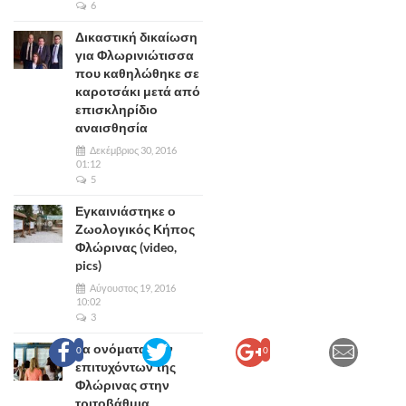
6
Δικαστική δικαίωση
για Φλωρινιώτισσα
που καθηλώθηκε σε
καροτσάκι μετά από
επισκληρίδιο
αναισθησία
Δεκέμβριος 30, 2016
01:12
5
Εγκαινιάστηκε ο
Ζωολογικός Κήπος
Φλώρινας (video,
pics)
Αύγουστος 19, 2016
10:02
3
Τα ονόματα των
0
0
επιτυχόντων της
Φλώρινας στην
τριτοβάθμια