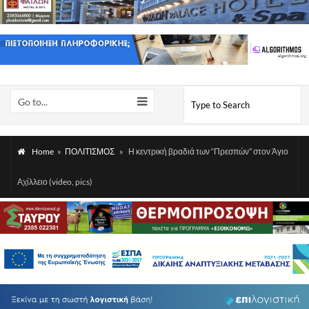
Go to...
Home
»
ΠΟΛΙΤΙΣΜΟΣ
»
Η κεντρική βραδιά των “Πρεσπών” στον Άγιο
Αχίλλειο (video, pics)