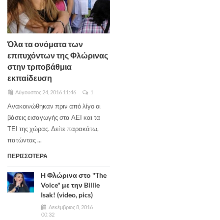
Όλα τα ονόματα των
επιτυχόντων της Φλώρινας
στην τριτοβάθμια
εκπαίδευση
Αύγουστος 24, 2016 11:46
1
Ανακοινώθηκαν πριν από λίγο οι
βάσεις εισαγωγής στα ΑΕΙ και τα
ΤΕΙ της χώρας. Δείτε παρακάτω,
πατώντας ...
ΠΕΡΙΣΣΟΤΕΡΑ
Η Φλώρινα στο "The
Voice" με την Billie
Isak! (video, pics)
Δεκέμβριος 8, 2016
00:32