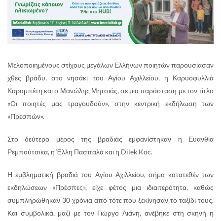
Μελοποιημένους στίχους μεγάλων Ελλήνων ποιητών παρουσίασαν
χθες βράδυ, στο νησάκι του Αγίου Αχιλλείου, η Καρυοφυλλιά
Καραμπέτη και ο Μανώλης Μητσιάς, σε μια παράσταση με τον τίτλο
«Οι ποιητές μας τραγουδούν», στην κεντρική εκδήλωση των
«Πρεσπών».
Στο δεύτερο μέρος της βραδιάς εμφανίστηκαν η Ευανθία
Ρεμπούτσικα, η Έλλη Πασπαλά και η Dilek Koc.
Η εμβληματική βραδιά του Αγίου Αχιλλείου, σήμα κατατεθέν των
εκδηλώσεων «Πρέσπες», είχε φέτος μια ιδιαιτερότητα, καθώς
συμπληρώθηκαν 30 χρόνια από τότε που ξεκίνησαν το ταξίδι τους.
Και συμβολικά, μαζί με τον Γιώργο Λιάνη, ανέβηκε στη σκηνή η