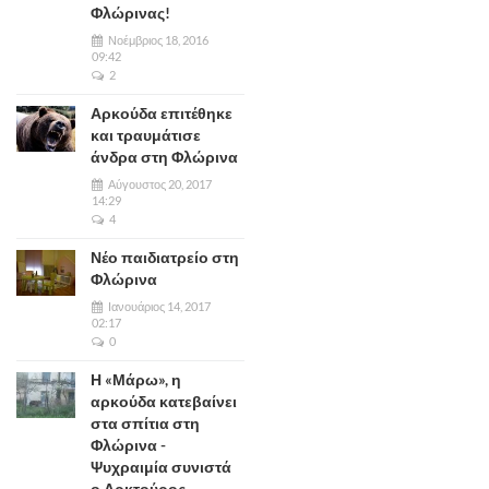
Φλώρινας!
Νοέμβριος 18, 2016
09:42
2
Αρκούδα επιτέθηκε
και τραυμάτισε
άνδρα στη Φλώρινα
Αύγουστος 20, 2017
14:29
4
Νέο παιδιατρείο στη
Φλώρινα
Ιανουάριος 14, 2017
02:17
0
Η «Μάρω», η
αρκούδα κατεβαίνει
στα σπίτια στη
Φλώρινα -
Ψυχραιμία συνιστά
ο Αρκτούρος