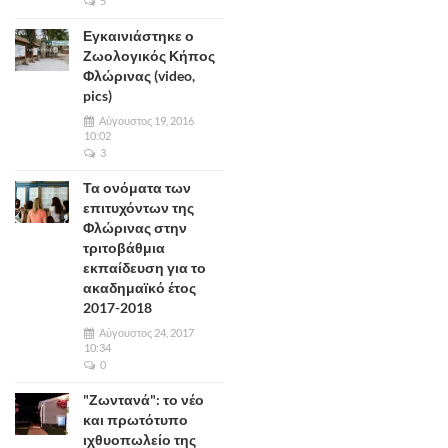
5
Εγκαινιάστηκε ο
Ζωολογικός Κήπος
Φλώρινας (video,
pics)
Αύγουστος 19, 2016
10:02
3
Τα ονόματα των
επιτυχόντων της
Φλώρινας στην
τριτοβάθμια
εκπαίδευση για το
ακαδημαϊκό έτος
2017-2018
Αύγουστος 24, 2017
10:34
0
"Ζωντανά": το νέο
και πρωτότυπο
ιχθυοπωλείο της