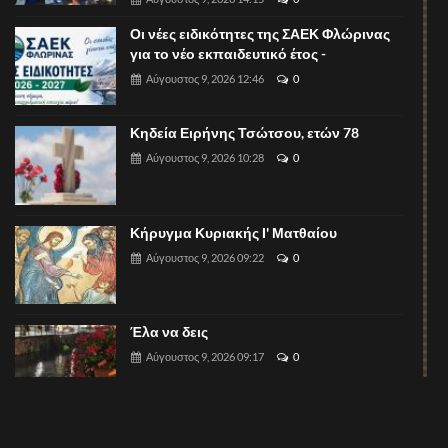
Οι νέες ειδικότητες της ΣΑΕΚ Φλώρινας
για το νέο εκπαιδευτικό έτος -
Αύγουστος 9, 2026 12:46
0
Κηδεία Ειρήνης Τσώτσου, ετών 78
Αύγουστος 9, 2026 10:28
0
Κήρυγμα Κυριακής Ι' Ματθαίου
Αύγουστος 9, 2026 09:22
0
Έλα να δεις
Αύγουστος 9, 2026 09:17
0
Θέση εργασίας (μάγειρα) στο The Lynx