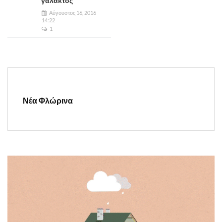
γάλακτος
Αύγουστος 16, 2016
14:22
1
Νέα Φλώρινα