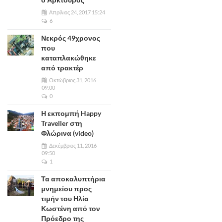
Απρίλιος 24, 2017 15:24
6
Νεκρός 49χρονος
που
καταπλακώθηκε
από τρακτέρ
Οκτώβριος 31, 2016
09:00
0
Η εκπομπή Happy
Traveller στη
Φλώρινα (video)
Δεκέμβριος 11, 2016
09:50
1
Τα αποκαλυπτήρια
μνημείου προς
τιμήν του Ηλία
Κωστένη από τον
Πρόεδρο της