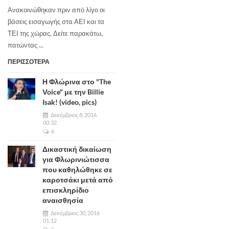
Ανακοινώθηκαν πριν από λίγο οι
βάσεις εισαγωγής στα ΑΕΙ και τα
ΤΕΙ της χώρας. Δείτε παρακάτω,
πατώντας ...
ΠΕΡΙΣΣΟΤΕΡΑ
Η Φλώρινα στο "The
Voice" με την Billie
Isak! (video, pics)
Δεκέμβριος 8, 2016
00:32
6
Δικαστική δικαίωση
για Φλωρινιώτισσα
που καθηλώθηκε σε
καροτσάκι μετά από
επισκληρίδιο
αναισθησία
Δεκέμβριος 30, 2016
01:12