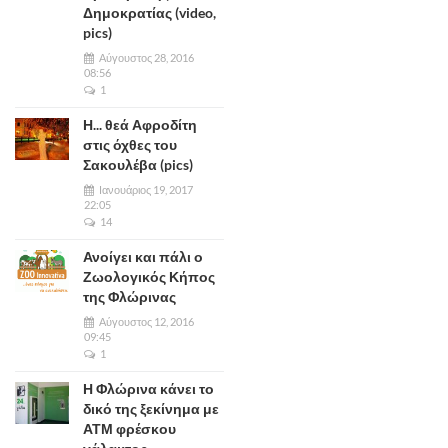
Δημοκρατίας (video,
pics)
Αύγουστος 28, 2016
08:56
1
Η... θεά Αφροδίτη
στις όχθες του
Σακουλέβα (pics)
Ιανουάριος 19, 2017
22:05
14
Ανοίγει και πάλι ο
Ζωολογικός Κήπος
της Φλώρινας
Αύγουστος 12, 2016
09:45
1
Η Φλώρινα κάνει το
δικό της ξεκίνημα με
ΑΤΜ φρέσκου