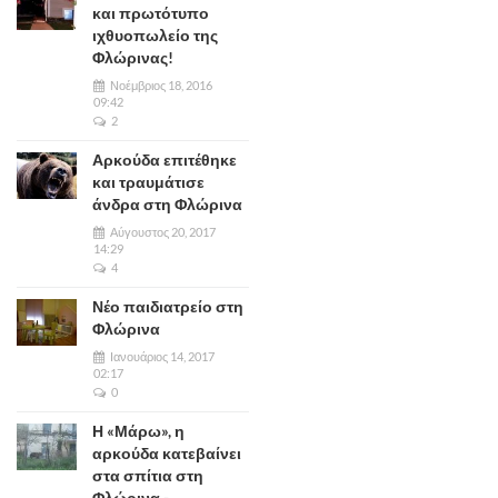
και πρωτότυπο
ιχθυοπωλείο της
Φλώρινας!
Νοέμβριος 18, 2016
09:42
2
Αρκούδα επιτέθηκε
και τραυμάτισε
άνδρα στη Φλώρινα
Αύγουστος 20, 2017
14:29
4
Νέο παιδιατρείο στη
Φλώρινα
Ιανουάριος 14, 2017
02:17
0
Η «Μάρω», η
αρκούδα κατεβαίνει
στα σπίτια στη
Φλώρινα -