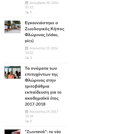
Δεκέμβριος 30, 2016
01:12
5
Εγκαινιάστηκε ο
Ζωολογικός Κήπος
Φλώρινας (video,
pics)
Αύγουστος 19, 2016
10:02
3
Τα ονόματα των
επιτυχόντων της
Φλώρινας στην
τριτοβάθμια
εκπαίδευση για το
ακαδημαϊκό έτος
2017-2018
Αύγουστος 24, 2017
10:34
0
"Ζωντανά": το νέο