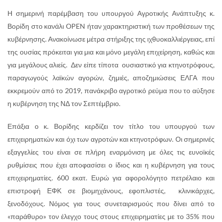
Η σημερινή παρέμβαση του υπουργού Αγροτικής Ανάπτυξης κ.
Βορίδη στο κανάλι OPEN ήταν χαρακτηριστική των προθέσεων της
κυβέρνησης. Ανακοίνωσε μέτρα στήριξης της ιχθυοκαλλιέργειας, επί
της ουσίας πρόκειται για μια και μόνο μεγάλη επιχείρηση, καθώς και
για μεγάλους αλιείς. Δεν είπε τίποτα ουσιαστικό για κτηνοτρόφους,
παραγωγούς λαϊκών αγορών, ζημιές, αποζημιώσεις ΕΛΓΑ που
εκκρεμούν από το 2019, πανάκριβο αγροτικό ρεύμα που το αύξησε
η κυβέρνηση της ΝΔ τον Σεπτέμβριο.
Επάξια ο κ. Βορίδης κερδίζει τον τίτλο του υπουργού των
επιχειρηματιών και όχι των αγροτών και κτηνοτρόφων. Οι σημερινές
εξαγγελίες του είναι σε πλήρη εναρμόνιση με όλες τις ευνοϊκές
ρυθμίσεις που έχει αποφασίσει ο ίδιος και η κυβέρνηση για τους
επιχειρηματίες. 600 εκατ. Ευρώ για αφορολόγητο πετρέλαιο και
επιστροφή ΕΦΚ σε βιομηχάνους, εφοπλιστές, κλινικάρχες,
ξενοδόχους. Νόμος για τους συνεταιρισμούς που δίνει από το
«παράθυρο» τον έλεγχο τους στους επιχειρηματίες με το 35% που