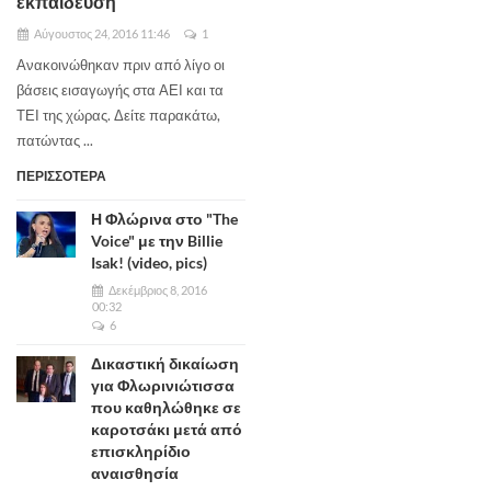
εκπαίδευση
Αύγουστος 24, 2016 11:46
1
Ανακοινώθηκαν πριν από λίγο οι
βάσεις εισαγωγής στα ΑΕΙ και τα
ΤΕΙ της χώρας. Δείτε παρακάτω,
πατώντας ...
ΠΕΡΙΣΣΟΤΕΡΑ
Η Φλώρινα στο "The
Voice" με την Billie
Isak! (video, pics)
Δεκέμβριος 8, 2016
00:32
6
Δικαστική δικαίωση
για Φλωρινιώτισσα
που καθηλώθηκε σε
καροτσάκι μετά από
επισκληρίδιο
αναισθησία