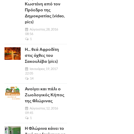
Κωστένη από τον
Πρόεδρο της
Δημοκρατίας (video,
pics)
Αύγουστος 28, 2016
08:56
1
Η... θεά Αφροδίτη
στις όχθες του
Σακουλέβα (pics)
Ιανουάριος 19, 2017
22:05
14
Ανοίγει και πάλι ο
Ζωολογικός Κήπος
της Φλώρινας
Αύγουστος 12, 2016
09:45
1
Η Φλώρινα κάνει το