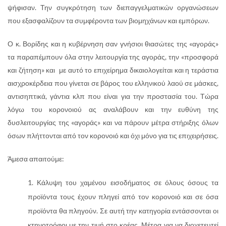
ψήφισαν. Την συγκρότηση των διεπαγγελματικών οργανώσεων
που εξασφαλίζουν τα συμφέροντα των βιομηχάνων και εμπόρων.
Ο κ. Βορίδης και η κυβέρνηση σαν γνήσιοι θιασώτες της «αγοράς»
τα παραπέμπουν όλα στην λειτουργία της αγοράς, την «προσφορά
και ζήτηση» και με αυτό το επιχείρημα δικαιολογείται και η τεράστια
αισχροκέρδεια που γίνεται σε βάρος του ελληνικού λαού σε μάσκες,
αντισηπτικά, γάντια κλπ που είναι για την προστασία του. Τώρα
λόγω του κορονοιού ας αναλάβουν και την ευθύνη της
δυσλειτουργίας της «αγοράς» και να πάρουν μέτρα στήριξης όλων
όσων πλήττονται από τον κορονοιό και όχι μόνο για τις επιχειρήσεις.
Άμεσα απαιτούμε:
Κάλυψη του χαμένου εισοδήματος σε όλους όσους τα
προϊόντα τους έχουν πληγεί από τον κορονοιό και σε όσα
προϊόντα θα πληγούν. Σε αυτή την κατηγορία εντάσσονται οι
κτηνοτρόφοι με την τιμή στο κρέας. Μέτρα για να διοχετευτεί