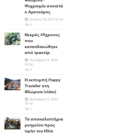
Ψυχραιμία συνιστά
ο Αρκτούρος
Απρίλιος 24, 2017 15:24
6
Νεκρός 49χρονος
που
καταπλακώθηκε
από τρακτέρ
Οκτώβριος 31, 2016
09:00
0
Η εκπομπή Happy
Traveller στη
Φλώρινα (video)
Δεκέμβριος 11, 2016
09:50
1
Τα αποκαλυπτήρια
μνημείου προς
τιμήν του Ηλία