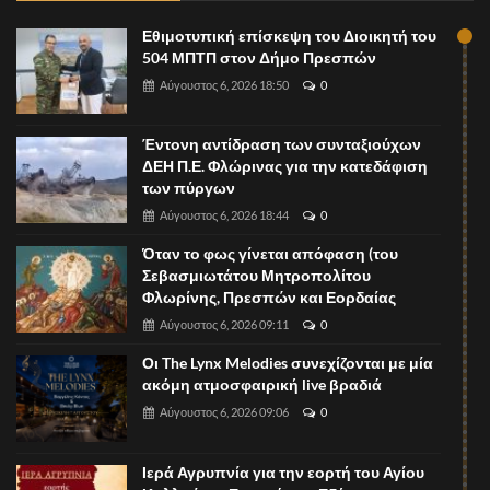
Εθιμοτυπική επίσκεψη του Διοικητή του
504 ΜΠΤΠ στον Δήμο Πρεσπών
Αύγουστος 6, 2026 18:50
0
Έντονη αντίδραση των συνταξιούχων
ΔΕΗ Π.Ε. Φλώρινας για την κατεδάφιση
των πύργων
Αύγουστος 6, 2026 18:44
0
Όταν το φως γίνεται απόφαση (του
Σεβασμιωτάτου Μητροπολίτου
Φλωρίνης, Πρεσπών και Εορδαίας
Αύγουστος 6, 2026 09:11
0
Οι The Lynx Melodies συνεχίζονται με μία
ακόμη ατμοσφαιρική live βραδιά
Αύγουστος 6, 2026 09:06
0
Ιερά Αγρυπνία για την εορτή του Αγίου