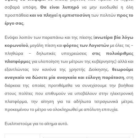
σοβαρά υπόψη.
Θα είναι λυπηρό
να μην ευοδωθεί η όλη
προσπάθεια
και να πληγεί η εμπιστοσύνη
των πολιτών
προς το
έργο σας
.
Ενόψει λοιπόν των παραπάνω και της πίεσης (
ανωτέρα βία λόγω
κορωνοϊού
, μεγάλη πίεση και
φόρτος των Λογιστών
με όλες τις –
πληθώρα – δηλωτικές υποχρεώσεις
στις πολυάριθμες
πλατφόρμες
για υλοποίηση των μέτρων της κυβέρνησης) αλλά και
εξαντλώντας τον κανόνα της χρηστής Διοίκησης,
θεωρούμε
αναγκαίο να δώσετε
μία αναγκαία και εύλογη παράταση
, στη
διάρκεια της οποίας προτιθέμεθα να συνεχίσουμε την βοήθεια
στους πολίτες που επιθυμούν να υποβάλουν στην ηλεκτρονική
πλατφόρμα, την αίτηση για τα αδήλωτα τετραγωνικά μέτρα,
προκειμένου το μέτρο να ολοκληρωθεί με απόλυτη επιτυχία.
Ευελπιστούμε για το αίτημα αυτό.