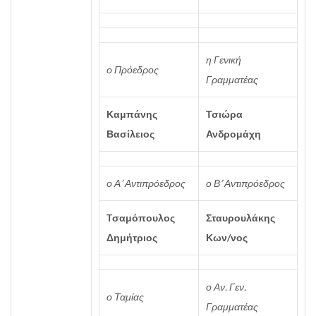
η Γενική
ο Πρόεδρος
Γραμματέας
Καμπάνης
Τσιώρα
Βασίλειος
Ανδρομάχη
ο Α’ Αντιπρόεδρος
ο Β’ Αντιπρόεδρος
Tσαμόπουλος
Σταυρουλάκης
Δημήτριος
Κων/νος
ο Αν. Γεν.
ο Ταμίας
Γραμματέας