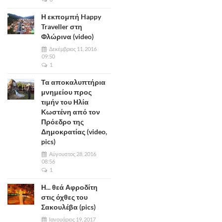
Η εκπομπή Happy
Traveller στη
Φλώρινα (video)
Δεκέμβριος 11, 2016
09:50
1
Τα αποκαλυπτήρια
μνημείου προς
τιμήν του Ηλία
Κωστένη από τον
Πρόεδρο της
Δημοκρατίας (video,
pics)
Αύγουστος 28, 2016
08:56
1
Η... θεά Αφροδίτη
στις όχθες του
Σακουλέβα (pics)
Ιανουάριος 19, 2017