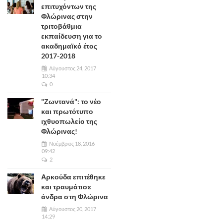
επιτυχόντων της
Φλώρινας στην
τριτοβάθμια
εκπαίδευση για το
ακαδημαϊκό έτος
2017-2018
Αύγουστος 24, 2017
10:34
0
"Ζωντανά": το νέο
και πρωτότυπο
ιχθυοπωλείο της
Φλώρινας!
Νοέμβριος 18, 2016
09:42
2
Αρκούδα επιτέθηκε
και τραυμάτισε
άνδρα στη Φλώρινα
Αύγουστος 20, 2017
14:29