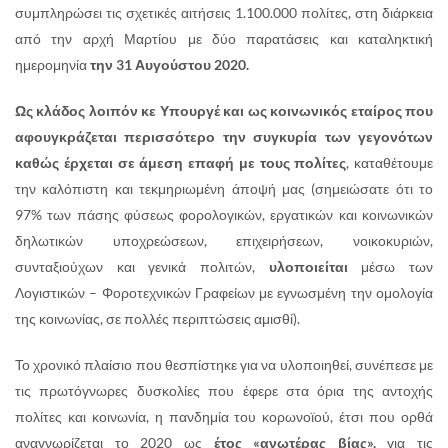
συμπληρώσει τις σχετικές αιτήσεις 1.100.000 πολίτες, στη διάρκεια
από την αρχή Μαρτίου με δύο παρατάσεις και καταληκτική
ημερομηνία
την 31 Αυγούστου 2020.
Ως κλάδος λοιπόν κε Υπουργέ και ως κοινωνικός εταίρος που
αφουγκράζεται περισσότερο την συγκυρία των γεγονότων
καθώς έρχεται σε άμεση επαφή με τους πολίτες
, καταθέτουμε
την καλόπιστη και τεκμηριωμένη άποψή μας (σημειώσατε ότι το
97% των πάσης φύσεως φορολογικών, εργατικών και κοινωνικών
δηλωτικών υποχρεώσεων, επιχειρήσεων, νοικοκυριών,
συνταξιούχων και γενικά πολιτών,
υλοποιείται
μέσω των
Λογιστικών – Φοροτεχνικών Γραφείων με εγνωσμένη την ομολογία
της κοινωνίας, σε πολλές περιπτώσεις αμισθί).
Το χρονικό πλαίσιο που θεσπίστηκε για να υλοποιηθεί, συνέπεσε με
τις πρωτόγνωρες δυσκολίες που έφερε στα όρια της αντοχής
πολίτες και κοινωνία, η πανδημία του κορωνοϊού, έτσι που ορθά
αναγνωρίζεται το 2020 ως
έτος «ανωτέρας βίας»,
για τις