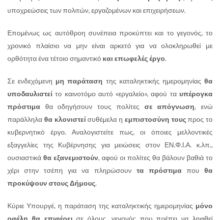
υποχρεώσεις των πολιτών, εργαζομένων και επιχειρήσεων.
Επομένως ως αυτόθροη συνέπεια προκύπτει και το γεγονός, το
χρονικό πλαίσιο να μην είναι αρκετό για να ολοκληρωθεί με
ορθότητα ένα τέτοιο σημαντικό
και επωφελές έργο
.
Σε ενδεχόμενη
μη παράταση
της καταληκτικής ημερομηνίας
θα
υποδαυλιστεί
το καινοτόμο αυτό «εργαλείο», αφού τα
υπέρογκα
πρόστιμα
θα οδηγήσουν τους πολίτες
σε απόγνωση
, ενώ
παράλληλα
θα κλονιστεί
συθέμελα η
εμπιστοσύνη τους
προς το
κυβερνητικό έργο. Αναλογιστείτε πως, οι όποιες μελλοντικές
εξαγγελίες της Κυβέρνησης για μειώσεις στον ΕΝ.Φ.Ι.Α. κ.λπ.,
ουσιαστικά
θα εξανεμιστούν
, αφού οι πολίτες θα βάλουν βαθιά το
χέρι στην τσέπη για να πληρώσουν
τα πρόστιμα
που
θα
προκύψουν στους Δήμους
.
Κύριε Υπουργέ, η παράταση της καταληκτικής ημερομηνίας
μόνο
οφέλη θα επιφέρει
σε όλους, γεγονός που πρέπει να ληφθεί