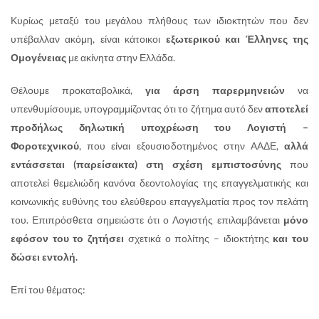
Κυρίως μεταξύ του μεγάλου πλήθους των ιδιοκτητών που δεν
υπέβαλλαν ακόμη, είναι κάτοικοι
εξωτερικού και Έλληνες της
Ομογένειας
με ακίνητα στην Ελλάδα.
Θέλουμε προκαταβολικά,
για άρση παρερμηνειών
να
υπενθυμίσουμε, υπογραμμίζοντας ότι το ζήτημα αυτό δεν
αποτελεί
προδήλως δηλωτική υποχρέωση του Λογιστή –
Φοροτεχνικού
, που είναι εξουσιοδοτημένος στην ΑΑΔΕ,
αλλά
εντάσσεται (παρείσακτα)
στη σχέση εμπιστοσύνης
που
αποτελεί θεμελιώδη κανόνα δεοντολογίας της επαγγελματικής και
κοινωνικής ευθύνης του ελεύθερου επαγγελματία προς τον πελάτη
του. Επιπρόσθετα σημειώστε ότι ο Λογιστής επιλαμβάνεται
μόνο
εφόσον του το ζητήσει
σχετικά ο πολίτης – ιδιοκτήτης
και του
δώσει εντολή.
Επί του θέματος: