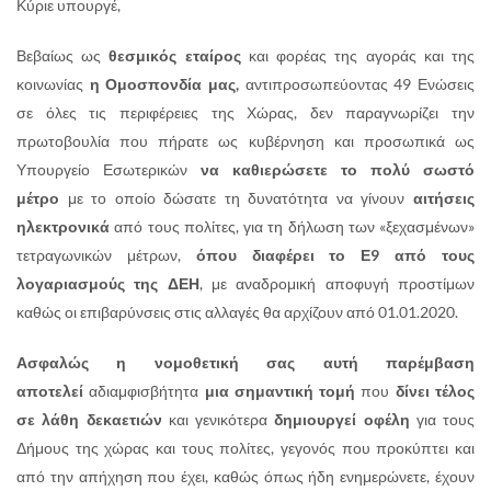
Κύριε υπουργέ,
Βεβαίως ως
θεσμικός εταίρος
και φορέας της αγοράς και της
κοινωνίας
η Ομοσπονδία μας,
αντιπροσωπεύοντας 49 Ενώσεις
σε όλες τις περιφέρειες της Χώρας, δεν παραγνωρίζει την
πρωτοβουλία που πήρατε ως κυβέρνηση και προσωπικά ως
Υπουργείο Εσωτερικών
να καθιερώσετε το πολύ σωστό
μέτρο
με το οποίο δώσατε τη δυνατότητα να γίνουν
αιτήσεις
ηλεκτρονικά
από τους πολίτες, για τη δήλωση των «ξεχασμένων»
τετραγωνικών μέτρων,
όπου διαφέρει το Ε9 από τους
λογαριασμούς της ΔΕΗ
, με αναδρομική αποφυγή προστίμων
καθώς οι επιβαρύνσεις στις αλλαγές θα αρχίζουν από 01.01.2020.
Ασφαλώς η νομοθετική σας αυτή παρέμβαση
αποτελεί
αδιαμφισβήτητα
μια σημαντική τομή
που
δίνει τέλος
σε λάθη δεκαετιών
και γενικότερα
δημιουργεί οφέλη
για τους
Δήμους της χώρας και τους πολίτες, γεγονός που προκύπτει και
από την απήχηση που έχει, καθώς όπως ήδη ενημερώνετε, έχουν