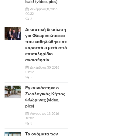
Isak! (video, pics)
Δεκέμβριος 8, 2016
00:32
6
Δικαστική δικαίωση
για Φλωρινιώτισσα
που καθηλώθηκε σε
καροτσάκι μετά από
επισκληρίδιο
αναισθησία
Δεκέμβριος 30, 2016
01:12
5
Εγκαινιάστηκε ο
Ζωολογικός Κήπος
Φλώρινας (video,
pics)
Αύγουστος 19, 2016
10:02
3
Τα ονόματα των