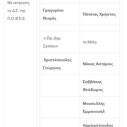
Με εκτίμηση,
Γρηγορίου
το Δ.Σ. της
Πάτσιας Χρήστος
Θωμάς
Π.Ο.Φ.Ε.Ε.
ο Εφ. Δημ.
τα Μέλη
Σχέσεων
Χριστόπουλος
Νάκας Αστέριος
Γεώργιος
Σαββάκης
Θεόδωρος
Μουσελλής
Εμμανουήλ
Λαμπρόπουλος