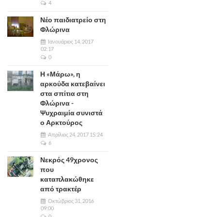
4
Νέο παιδιατρείο στη
Φλώρινα
Ιανουάριος 14, 2017
02:17
0
Η «Μάρω», η
αρκούδα κατεβαίνει
στα σπίτια στη
Φλώρινα -
Ψυχραιμία συνιστά
ο Αρκτούρος
Απρίλιος 24, 2017 15:24
6
Νεκρός 49χρονος
που
καταπλακώθηκε
από τρακτέρ
Οκτώβριος 31, 2016
09:00
0