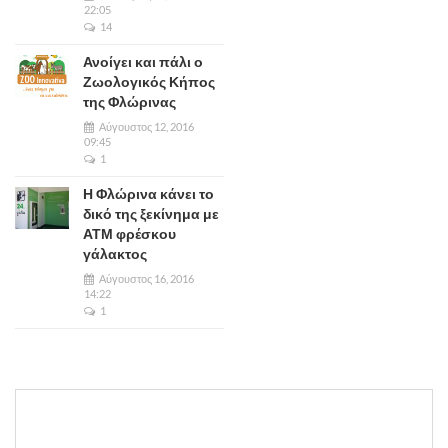
22:05
14
Ανοίγει και πάλι ο
Ζωολογικός Κήπος
της Φλώρινας
Αύγουστος 12, 2016
09:45
1
Η Φλώρινα κάνει το
δικό της ξεκίνημα με
ΑΤΜ φρέσκου
γάλακτος
Αύγουστος 16, 2016
14:22
1