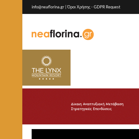
info@neaflorina.gr |
Όροι Χρήσης
-
GDPR Request