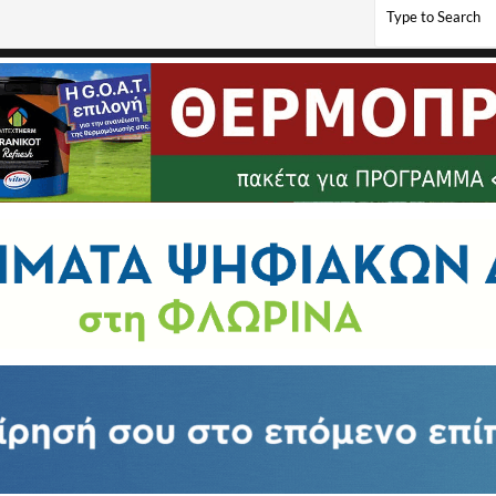
όγου Εκπαιδευτικών Πρωτοβάθμιας Εκπαίδευσης Φλώρινας