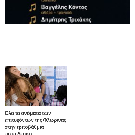
Όλα τα ονόματα των
επιτυχόντων της Φλώρινας
στην τριτοβάθμια
εκπαίδευση