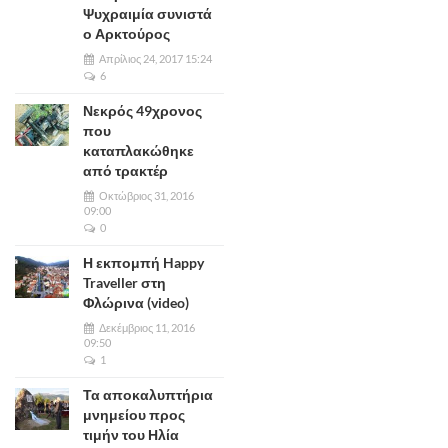
Ψυχραιμία συνιστά
ο Αρκτούρος
Απρίλιος 24, 2017 15:24
6
Νεκρός 49χρονος
που
καταπλακώθηκε
από τρακτέρ
Οκτώβριος 31, 2016
09:00
0
Η εκπομπή Happy
Traveller στη
Φλώρινα (video)
Δεκέμβριος 11, 2016
09:50
1
Τα αποκαλυπτήρια
μνημείου προς
τιμήν του Ηλία