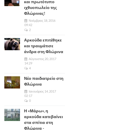
και πρωτότυπο
ιχθυοπωλείο της
Φλώρινας!
Νοέμβριος 18, 2016
09:42
2
Αρκούδα επιτέθηκε
και τραυμάτισε
άνδρα στη Φλώρινα
Αύγουστος 20, 2017
14:29
4
Νέο παιδιατρείο στη
Φλώρινα
Ιανουάριος 14, 2017
02:17
0
Η «Μάρω», η
αρκούδα κατεβαίνει
στα σπίτια στη
Φλώρινα -