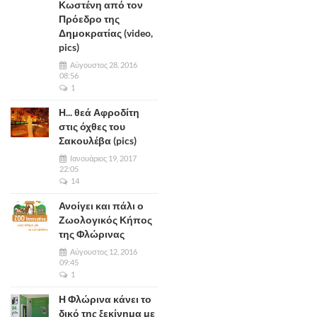
Κωστένη από τον
Πρόεδρο της
Δημοκρατίας (video,
pics)
Αύγουστος 28, 2016
08:56
1
Η... θεά Αφροδίτη
στις όχθες του
Σακουλέβα (pics)
Ιανουάριος 19, 2017
22:05
14
Ανοίγει και πάλι ο
Ζωολογικός Κήπος
της Φλώρινας
Αύγουστος 12, 2016
09:45
1
Η Φλώρινα κάνει το
δικό της ξεκίνημα με