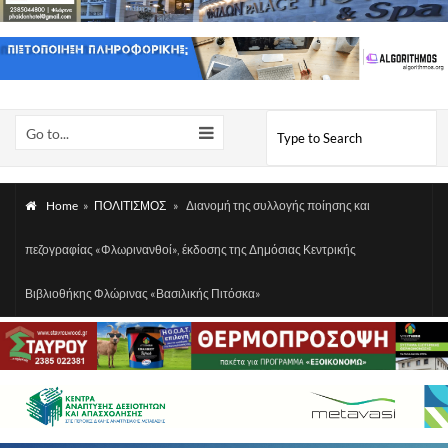
Go to...
Home
»
ΠΟΛΙΤΙΣΜΟΣ
»
Διανομή της συλλογής ποίησης και
πεζογραφίας «Φλωρινανθοί», έκδοσης της Δημόσιας Κεντρικής
Βιβλιοθήκης Φλώρινας «Βασιλικής Πιτόσκα»