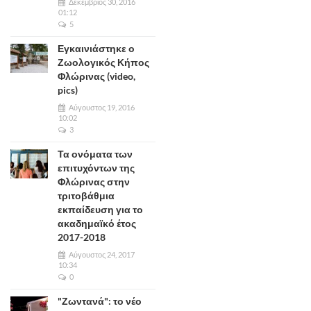
Δεκέμβριος 30, 2016
01:12
5
Εγκαινιάστηκε ο
Ζωολογικός Κήπος
Φλώρινας (video,
pics)
Αύγουστος 19, 2016
10:02
3
Τα ονόματα των
επιτυχόντων της
Φλώρινας στην
τριτοβάθμια
εκπαίδευση για το
ακαδημαϊκό έτος
2017-2018
Αύγουστος 24, 2017
10:34
0
"Ζωντανά": το νέο