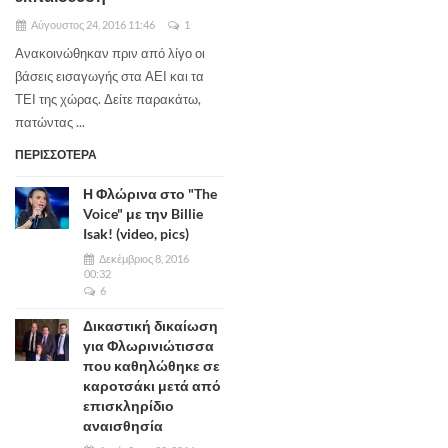
Αύγουστος 24, 2016 11:46
1
Ανακοινώθηκαν πριν από λίγο οι
βάσεις εισαγωγής στα ΑΕΙ και τα
ΤΕΙ της χώρας. Δείτε παρακάτω,
πατώντας ...
ΠΕΡΙΣΣΟΤΕΡΑ
Η Φλώρινα στο "The
Voice" με την Billie
Isak! (video, pics)
Δεκέμβριος 8, 2016
00:32
6
Δικαστική δικαίωση
για Φλωρινιώτισσα
που καθηλώθηκε σε
καροτσάκι μετά από
επισκληρίδιο
αναισθησία