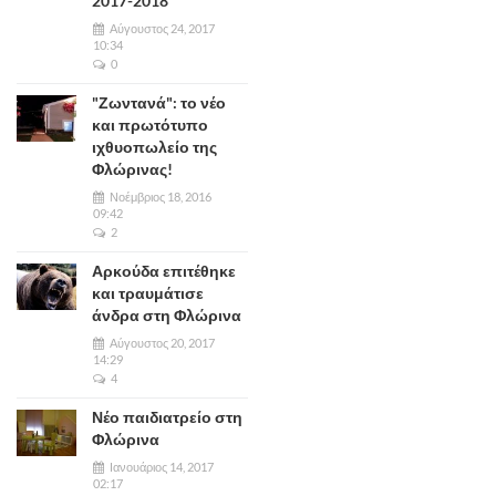
2017-2018
Αύγουστος 24, 2017
10:34
0
"Ζωντανά": το νέο
και πρωτότυπο
ιχθυοπωλείο της
Φλώρινας!
Νοέμβριος 18, 2016
09:42
2
Αρκούδα επιτέθηκε
και τραυμάτισε
άνδρα στη Φλώρινα
Αύγουστος 20, 2017
14:29
4
Νέο παιδιατρείο στη
Φλώρινα
Ιανουάριος 14, 2017
02:17