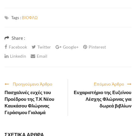
Tags :
ΒΙΟΦΛΩ
Share :
Facebook
Twitter
Google+
Pinterest
Linkedin
Email
Προηγούμενο Άρθρο
Επόμενο Άρθρο
Πασχαλινές ευχές του
Ευχαριστήριο της Ευξείνου
Προέδρου της Τ.Κ Νέου
Λέσχης Φλώρινας για
Καυκάσου Φλώρινας
δωρεά βιβλίων
Γεράσιμου Γιαλαμά
ΣΧΕΤΙΚΑ ΑΡΘΡΑ