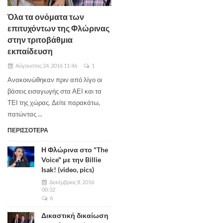
Όλα τα ονόματα των
επιτυχόντων της Φλώρινας
στην τριτοβάθμια
εκπαίδευση
Αύγουστος 24, 2016 11:46
1
Ανακοινώθηκαν πριν από λίγο οι
βάσεις εισαγωγής στα ΑΕΙ και τα
ΤΕΙ της χώρας. Δείτε παρακάτω,
πατώντας ...
ΠΕΡΙΣΣΟΤΕΡΑ
Η Φλώρινα στο "The
Voice" με την Billie
Isak! (video, pics)
Δεκέμβριος 8, 2016
00:32
6
Δικαστική δικαίωση