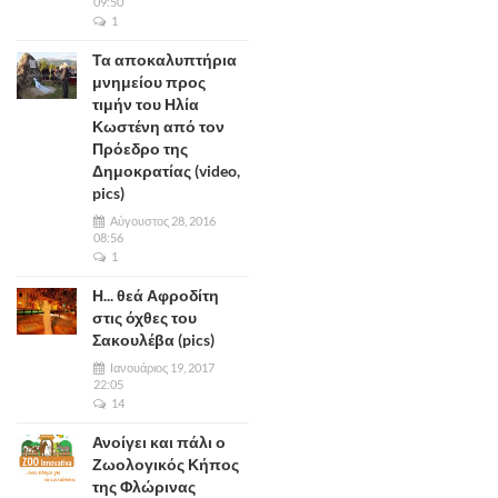
09:50
1
Τα αποκαλυπτήρια
μνημείου προς
τιμήν του Ηλία
Κωστένη από τον
Πρόεδρο της
Δημοκρατίας (video,
pics)
Αύγουστος 28, 2016
08:56
1
Η... θεά Αφροδίτη
στις όχθες του
Σακουλέβα (pics)
Ιανουάριος 19, 2017
22:05
14
Ανοίγει και πάλι ο
Ζωολογικός Κήπος
της Φλώρινας