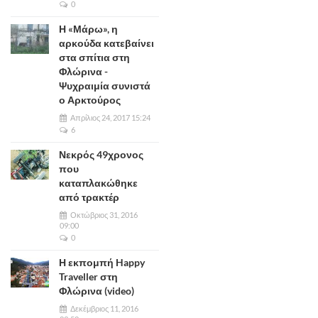
0
Η «Μάρω», η
αρκούδα κατεβαίνει
στα σπίτια στη
Φλώρινα -
Ψυχραιμία συνιστά
ο Αρκτούρος
Απρίλιος 24, 2017 15:24
6
Νεκρός 49χρονος
που
καταπλακώθηκε
από τρακτέρ
Οκτώβριος 31, 2016
09:00
0
Η εκπομπή Happy
Traveller στη
Φλώρινα (video)
Δεκέμβριος 11, 2016