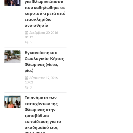
για Φλωρινιώτισσα
που καθηλώθηκε σε
καροτσάκι μετά από
επισκληρίδιο
αναισθησία
Δεκέμβριος 30, 2016
01:12
5
Εγκαινιάστηκε ο
Ζωολογικός Κήπος
Φλώρινας (video,
pics)
Αύγουστος 19, 2016
10:02
3
Τα ονόματα των
επιτυχόντων της
Φλώρινας στην
τριτοβάθμια
εκπαίδευση για το
ακαδημαϊκό έτος