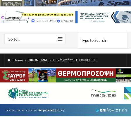
Go to...
Home
»
ΟΙΚΟΝΟΜΙΑ
»
Ευχές από την ΒΙΟΦΛΩ ΕΠΕ