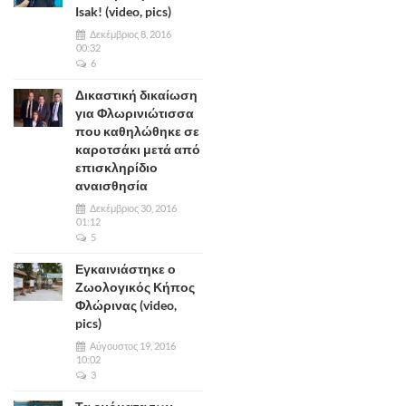
Isak! (video, pics)
Δεκέμβριος 8, 2016
00:32
6
Δικαστική δικαίωση
για Φλωρινιώτισσα
που καθηλώθηκε σε
καροτσάκι μετά από
επισκληρίδιο
αναισθησία
Δεκέμβριος 30, 2016
01:12
5
Εγκαινιάστηκε ο
Ζωολογικός Κήπος
Φλώρινας (video,
pics)
Αύγουστος 19, 2016
10:02
3