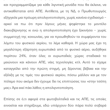
και προγραμματίζαμε για κάθε λιγνιτική μονάδα που θα έκλεινε, να
αντικαθίσταται από ΑΠΕ. Αντίθετα, με τη ΝΔ, ο Πρωθυπουργός
εξήγγειλε μια πρόωρη απολιγνιτοποίηση, χωρίς κανένα σχεδιασμό –
αρκεί να πω ότι πριν λίγους μήνες ψηφίστηκε το μοντέλο
διακυβέρνησης κι ενώ η απολιγνιτοποίηση έχει ξεκινήσει – χωρίς
συμμετοχή της κοινωνίας, για να προωθηθούν τα συμφέροντα του
λόμπυ του φυσικού αερίου, το λέμε καθαρά. Η χώρα μας έχει τη
μεγαλύτερη εξάρτηση ευρωπαϊκά από το φυσικό αέριο, αυξήθηκε
περίπου 24%, όταν όλες οι ευρωπαΪκές χώρες σταδιακά το
μειώνουν και κάνουν ΑΠΕ, νέες τεχνολογίες κτλ. Αυτό το είχαμε
καταγγείλει από την πρώτη στιγμή, μη ξέροντας βέβαια και την
εξέλιξη με τις τιμές του φυσικού αερίου, πόσω μάλλον και με τον
πόλεμο που ακόμα δεν έχουμε δει τις επιπτώσεις του «στην τσέπη
μας». Άρα εκεί πάει λάθος η απολιγνιτοποίηση.
Επίσης σε ό,τι αφορά στα φωτοβολταΪκά και τις ΑΠΕ, τις οποίες
εννοείται και στηρίζουμε, εδώ υπάρχουν δύο πάρα πολύ σοβαρά