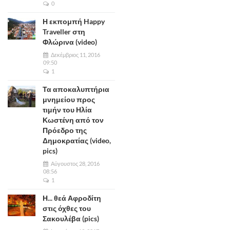
0
Η εκπομπή Happy
Traveller στη
Φλώρινα (video)
Δεκέμβριος 11, 2016
09:50
1
Τα αποκαλυπτήρια
μνημείου προς
τιμήν του Ηλία
Κωστένη από τον
Πρόεδρο της
Δημοκρατίας (video,
pics)
Αύγουστος 28, 2016
08:56
1
Η... θεά Αφροδίτη
στις όχθες του
Σακουλέβα (pics)