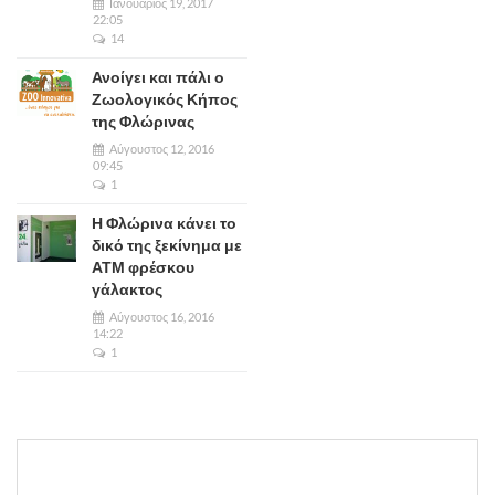
Ιανουάριος 19, 2017
22:05
14
Ανοίγει και πάλι ο
Ζωολογικός Κήπος
της Φλώρινας
Αύγουστος 12, 2016
09:45
1
Η Φλώρινα κάνει το
δικό της ξεκίνημα με
ΑΤΜ φρέσκου
γάλακτος
Αύγουστος 16, 2016
14:22
1