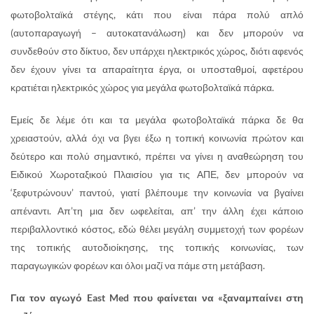
φωτοβολταϊκά στέγης, κάτι που είναι πάρα πολύ απλό
(αυτοπαραγωγή – αυτοκατανάλωση) και δεν μπορούν να
συνδεθούν στο δίκτυο, δεν υπάρχει ηλεκτρικός χώρος, διότι αφενός
δεν έχουν γίνει τα απαραίτητα έργα, οι υποσταθμοί, αφετέρου
κρατιέται ηλεκτρικός χώρος για μεγάλα φωτοβολταϊκά πάρκα.
Εμείς δε λέμε ότι και τα μεγάλα φωτοβολταϊκά πάρκα δε θα
χρειαστούν, αλλά όχι να βγει έξω η τοπική κοινωνία πρώτον και
δεύτερο και πολύ σημαντικό, πρέπει να γίνει η αναθεώρηση του
Ειδικού Χωροταξικού Πλαισίου για τις ΑΠΕ, δεν μπορούν να
‘ξεφυτρώνουν’ παντού, γιατί βλέπουμε την κοινωνία να βγαίνει
απέναντι. Απ’τη μια δεν ωφελείται, απ’ την άλλη έχει κάποιο
περιβαλλοντικό κόστος, εδώ θέλει μεγάλη συμμετοχή των φορέων
της τοπικής αυτοδιοίκησης, της τοπικής κοινωνίας, των
παραγωγικών φορέων και όλοι μαζί να πάμε στη μετάβαση.
Για τον αγωγό
East
Med
που φαίνεται να «ξαναμπαίνει στη