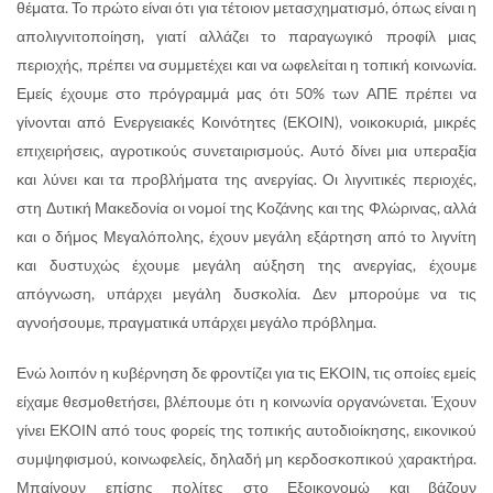
θέματα. Το πρώτο είναι ότι για τέτοιον μετασχηματισμό, όπως είναι η
απολιγνιτοποίηση, γιατί αλλάζει το παραγωγικό προφίλ μιας
περιοχής, πρέπει να συμμετέχει και να ωφελείται η τοπική κοινωνία.
Εμείς έχουμε στο πρόγραμμά μας ότι 50% των ΑΠΕ πρέπει να
γίνονται από Ενεργειακές Κοινότητες (ΕΚΟΙΝ), νοικοκυριά, μικρές
επιχειρήσεις, αγροτικούς συνεταιρισμούς. Αυτό δίνει μια υπεραξία
και λύνει και τα προβλήματα της ανεργίας. Οι λιγνιτικές περιοχές,
στη Δυτική Μακεδονία οι νομοί της Κοζάνης και της Φλώρινας, αλλά
και ο δήμος Μεγαλόπολης, έχουν μεγάλη εξάρτηση από το λιγνίτη
και δυστυχώς έχουμε μεγάλη αύξηση της ανεργίας, έχουμε
απόγνωση, υπάρχει μεγάλη δυσκολία. Δεν μπορούμε να τις
αγνοήσουμε, πραγματικά υπάρχει μεγάλο πρόβλημα.
Ενώ λοιπόν η κυβέρνηση δε φροντίζει για τις ΕΚΟΙΝ, τις οποίες εμείς
είχαμε θεσμοθετήσει, βλέπουμε ότι η κοινωνία οργανώνεται. Έχουν
γίνει ΕΚΟΙΝ από τους φορείς της τοπικής αυτοδιοίκησης, εικονικού
συμψηφισμού, κοινωφελείς, δηλαδή μη κερδοσκοπικού χαρακτήρα.
Μπαίνουν επίσης πολίτες στο Εξοικονομώ και βάζουν