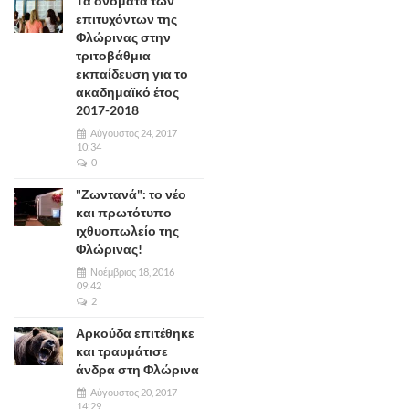
Τα ονόματα των
επιτυχόντων της
Φλώρινας στην
τριτοβάθμια
εκπαίδευση για το
ακαδημαϊκό έτος
2017-2018
Αύγουστος 24, 2017
10:34
0
"Ζωντανά": το νέο
και πρωτότυπο
ιχθυοπωλείο της
Φλώρινας!
Νοέμβριος 18, 2016
09:42
2
Αρκούδα επιτέθηκε
και τραυμάτισε
άνδρα στη Φλώρινα
Αύγουστος 20, 2017
14:29