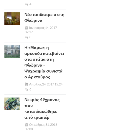
4
Νέο παιδιατρείο στη
Φλώρινα
Ιανουάριος 14, 2017
02:17
0
Η «Μάρω», η
αρκούδα κατεβαίνει
στα σπίτια στη
Φλώρινα -
Ψυχραιμία συνιστά
ο Αρκτούρος
Απρίλιος 24, 2017 15:24
6
Νεκρός 49χρονος
που
καταπλακώθηκε
από τρακτέρ
Οκτώβριος 31, 2016
09:00