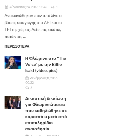
Αύγουστος 24, 2016 11:46
1
Ανακοινώθηκαν πριν από λίγο οι
βάσεις εισαγωγής στα ΑΕΙ και τα
ΤΕΙ της χώρας. Δείτε παρακάτω,
πατώντας ...
ΠΕΡΙΣΣΟΤΕΡΑ
Η Φλώρινα στο "The
Voice" με την Billie
Isak! (video, pics)
Δεκέμβριος 8, 2016
00:32
6
Δικαστική δικαίωση
για Φλωρινιώτισσα
που καθηλώθηκε σε
καροτσάκι μετά από
επισκληρίδιο
αναισθησία