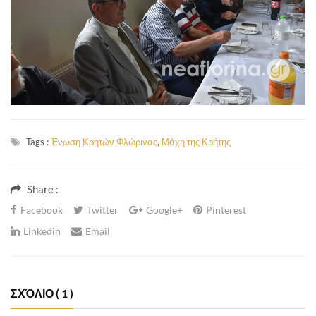
Tags :
Ένωση Κρητών Φλώρινας
,
Μάχη της Κρήτης
Share :
Facebook
Twitter
Google+
Pinterest
Linkedin
Email
ΣΧΌΛΙΟ
( 1 )