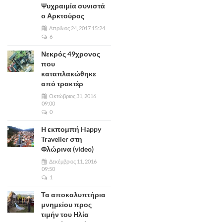
Ψυχραιμία συνιστά
ο Αρκτούρος
Απρίλιος 24, 2017 15:24
6
Νεκρός 49χρονος
που
καταπλακώθηκε
από τρακτέρ
Οκτώβριος 31, 2016
09:00
0
Η εκπομπή Happy
Traveller στη
Φλώρινα (video)
Δεκέμβριος 11, 2016
09:50
1
Τα αποκαλυπτήρια
μνημείου προς
τιμήν του Ηλία