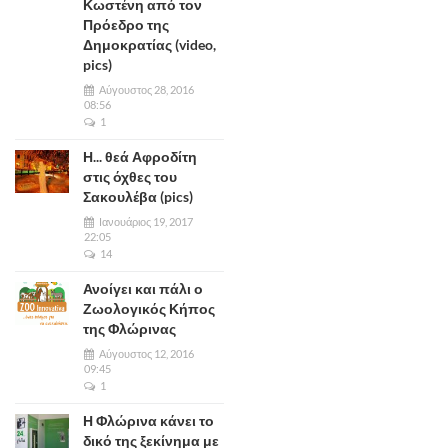
Κωστένη από τον
Πρόεδρο της
Δημοκρατίας (video,
pics)
Αύγουστος 28, 2016
08:56
1
Η... θεά Αφροδίτη
στις όχθες του
Σακουλέβα (pics)
Ιανουάριος 19, 2017
22:05
14
Ανοίγει και πάλι ο
Ζωολογικός Κήπος
της Φλώρινας
Αύγουστος 12, 2016
09:45
1
Η Φλώρινα κάνει το
δικό της ξεκίνημα με