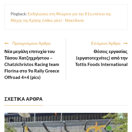
Pingback:
Εκδηλώσεις στη Φλώρινα για την 81η επέτειο της
Μάχης της Κρήτης (video, pics) - Μακεδονία
Προηγούμενο Άρθρο
Επόμενο Άρθρο
Νέα μεγάλη επιτυχία του
Θέσεις εργασίας
Τάσου Χατζηχρήστου –
(εργατοτεχνίτες) από την
Chatzichristos Racing team
Tottis Foods International
Florina στο 9ο Rally Greece
Offroad 4×4 (pics)
ΣΧΕΤΙΚΑ ΑΡΘΡΑ