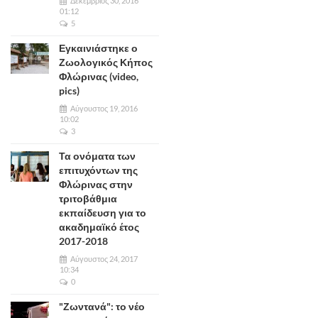
Δεκέμβριος 30, 2016
01:12
5
Εγκαινιάστηκε ο
Ζωολογικός Κήπος
Φλώρινας (video,
pics)
Αύγουστος 19, 2016
10:02
3
Τα ονόματα των
επιτυχόντων της
Φλώρινας στην
τριτοβάθμια
εκπαίδευση για το
ακαδημαϊκό έτος
2017-2018
Αύγουστος 24, 2017
10:34
0
"Ζωντανά": το νέο