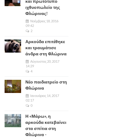
και πρωτότυπο
ιχθυοπωλείο της
Φλώρινας!
Νοέμβριος 18, 2016
09:42
2
Αρκούδα επιτέθηκε
και τραυμάτισε
άνδρα στη Φλώρινα
Αύγουστος 20, 2017
14:29
4
Νέο παιδιατρείο στη
Φλώρινα
Ιανουάριος 14, 2017
02:17
0
Η «Μάρω», η
αρκούδα κατεβαίνει
στα σπίτια στη
Φλώρινα -