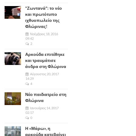
"Ζωντανά": το νέο
και πρωτότυπο
ιχθυοπωλείο της
Φλώρινας!
Νοέμβριος 18, 2016
09:42
2
Αρκούδα επιτέθηκε
και τραυμάτισε
άνδρα στη Φλώρινα
Αύγουστος 20, 2017
14:29
4
Νέο παιδιατρείο στη
Φλώρινα
Ιανουάριος 14, 2017
02:17
0
Η «Μάρω», η
αρκούδα κατεβαίνει