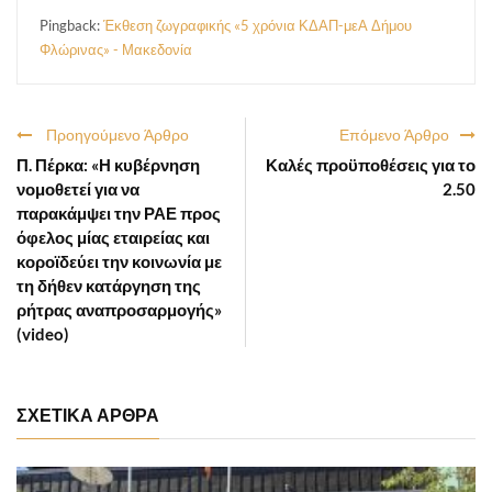
Pingback:
Έκθεση ζωγραφικής «5 χρόνια ΚΔΑΠ-μεΑ Δήμου
Φλώρινας» - Μακεδονία
Προηγούμενο Άρθρο
Επόμενο Άρθρο
Π. Πέρκα: «Η κυβέρνηση
Καλές προϋποθέσεις για το
νομοθετεί για να
2.50
παρακάμψει την ΡΑΕ προς
όφελος μίας εταιρείας και
κοροϊδεύει την κοινωνία με
τη δήθεν κατάργηση της
ρήτρας αναπροσαρμογής»
(video)
ΣΧΕΤΙΚΑ ΑΡΘΡΑ