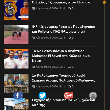
Ο Στέλιος Τζιουμάκας στον Ήφαιστο
Αύγουστος 8, 2026 12:46
0
Φιλικές αναμετρήσεις με Παναθηναϊκό
και Pelister ο ΠΑΣ Φλώρινα (pics)
Αύγουστος 8, 2026 12:43
0
Το Νο1 στον κόσμο ο Αιγύπτιος
Mohamed El Sayed στο Καλοκαιρινό
Καμπ
Αύγουστος 8, 2026 12:11
0
1ο Καλοκαιρινό Τουρνουά Rapid
Σκακιού Λέσχης Πολιτισμού Φλώρινας
Αύγουστος 8, 2026 11:41
0
0
0
Ευχαριστήριο του Δημοτικού Σχολείου
Μελίτης