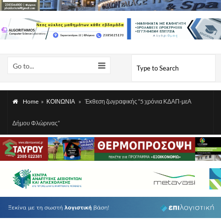
Go to...
Home
»
ΚΟΙΝΩΝΙΑ
»
Έκθεση ζωγραφικής “5 χρόνια ΚΔΑΠ-μεΑ
Δήμου Φλώρινας”