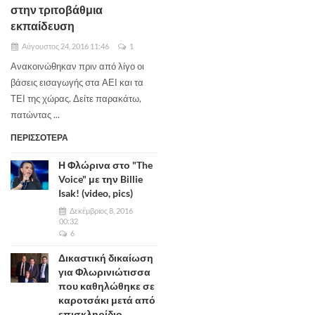
στην τριτοβάθμια
εκπαίδευση
Αύγουστος 24, 2016 11:46
1
Ανακοινώθηκαν πριν από λίγο οι
βάσεις εισαγωγής στα ΑΕΙ και τα
ΤΕΙ της χώρας. Δείτε παρακάτω,
πατώντας ...
ΠΕΡΙΣΣΟΤΕΡΑ
Η Φλώρινα στο "The
Voice" με την Billie
Isak! (video, pics)
Δεκέμβριος 8, 2016
00:32
6
Δικαστική δικαίωση
για Φλωρινιώτισσα
που καθηλώθηκε σε
καροτσάκι μετά από
επισκληρίδιο