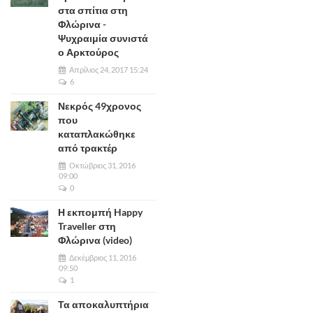
στα σπίτια στη
Φλώρινα -
Ψυχραιμία συνιστά
ο Αρκτούρος
Απρίλιος 24, 2017 15:24
6
Νεκρός 49χρονος
που
καταπλακώθηκε
από τρακτέρ
Οκτώβριος 31, 2016
09:00
0
Η εκπομπή Happy
Traveller στη
Φλώρινα (video)
Δεκέμβριος 11, 2016
09:50
1
Τα αποκαλυπτήρια