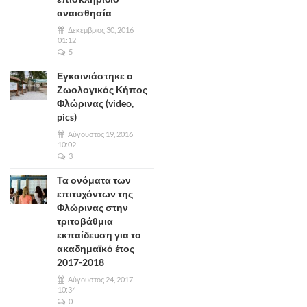
αναισθησία
Δεκέμβριος 30, 2016
01:12
5
Εγκαινιάστηκε ο
Ζωολογικός Κήπος
Φλώρινας (video,
pics)
Αύγουστος 19, 2016
10:02
3
Τα ονόματα των
επιτυχόντων της
Φλώρινας στην
τριτοβάθμια
εκπαίδευση για το
ακαδημαϊκό έτος
2017-2018
Αύγουστος 24, 2017
10:34
0