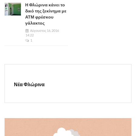
Η Φλώρινα κάνει το
δικό της ξεκίνημα με
ΑΤΜ φρέσκου
γάλακτος
Αύγουστος 16, 2016
14:22
1
Νέα Φλώρινα