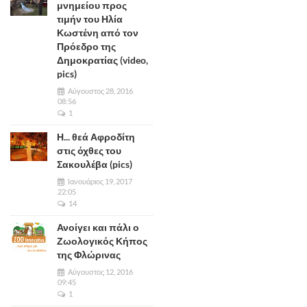
μνημείου προς
τιμήν του Ηλία
Κωστένη από τον
Πρόεδρο της
Δημοκρατίας (video,
pics)
Αύγουστος 28, 2016
08:56
1
Η... θεά Αφροδίτη
στις όχθες του
Σακουλέβα (pics)
Ιανουάριος 19, 2017
22:05
14
Ανοίγει και πάλι ο
Ζωολογικός Κήπος
της Φλώρινας
Αύγουστος 12, 2016
09:45
1