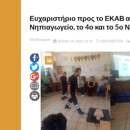
Ευχαριστήριο προς το ΕΚΑΒ απ
Νηπιαγωγείο, το 4ο και το 5ο
Νέα Φλώρινα
Ιούνιος 14, 2022 19:25
ΕΚΠΑΙΔΕΥΣΗ
0
0