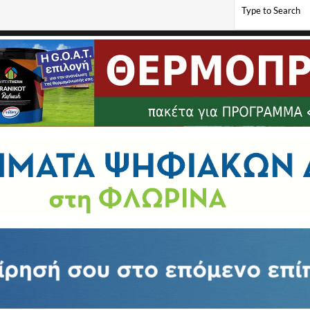
το Ειδικό Δημοτικό, το Ειδικό Νηπιαγωγείο, το 4ο και το 5ο Νηπιαγωγείο Φλώρινας