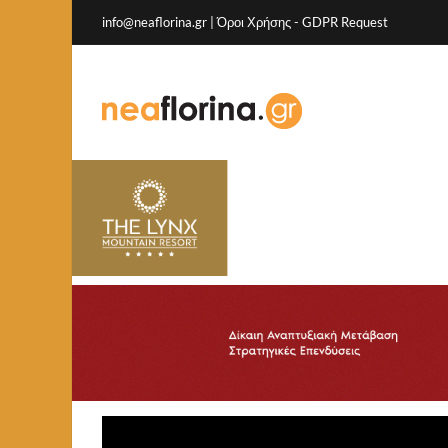
info@neaflorina.gr |
Όροι Χρήσης
-
GDPR Request