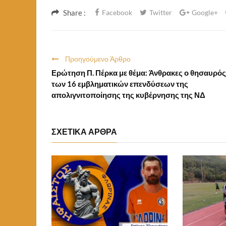
Share :
Facebook
Twitter
Google+
Προηγούμενο Άρθρο
Ερώτηση Π. Πέρκα με θέμα: Άνθρακες ο θησαυρός
των 16 εμβληματικών επενδύσεων της
απολιγνιτοποίησης της κυβέρνησης της ΝΔ
ΣΧΕΤΙΚΑ ΑΡΘΡΑ
Αύγουστος 8, 2026 12:43
Αύγουστος 8, 
ς Με