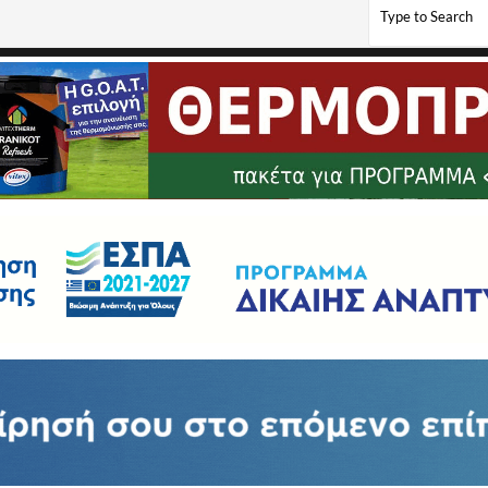
Φλώρινας με εκπροσώπους των διοικήσεων του Σ.Ο.Χ. και του Α.Ο.Φ.