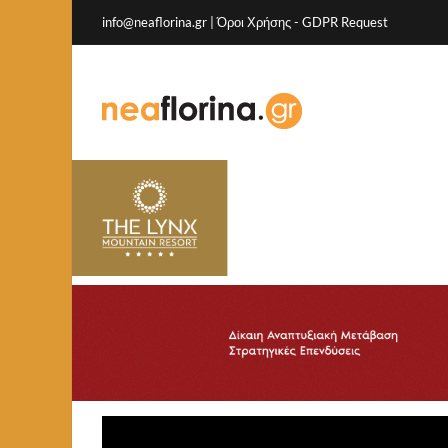
info@neaflorina.gr |
Όροι Χρήσης
-
GDPR Request