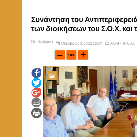
Συνάντηση του Αντιπεριφερε
των διοικήσεων του Σ.Ο.Χ. και 
Νέα Φλώρινα
Οκτώβριος 3, 2022 18:07
ΑΘΛΗΤΙΚΑ
,
ΑΥΤ
0
0