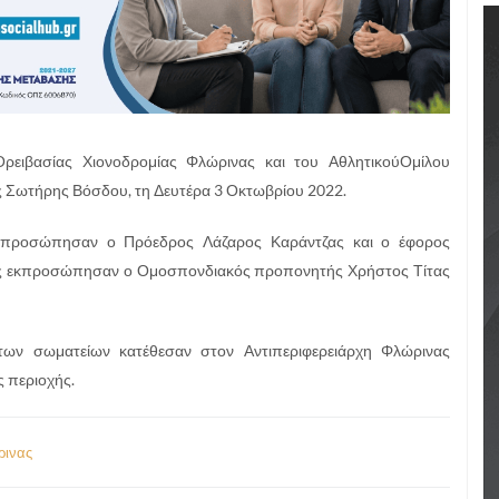
ειβασίας Χιονοδρομίας Φλώρινας και του ΑθλητικούΟμίλου
 Σωτήρης Βόσδου, τη Δευτέρα 3 Οκτωβρίου 2022.
εκπροσώπησαν ο Πρόεδρος Λάζαρος Καράντζας και ο έφορος
ας εκπροσώπησαν ο Ομοσπονδιακός προπονητής Χρήστος Τίτας
των σωματείων κατέθεσαν στον Αντιπεριφερειάρχη Φλώρινας
ς περιοχής.
ινας