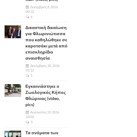
Δεκέμβριος 8, 2016
00:32
6
Δικαστική δικαίωση
για Φλωρινιώτισσα
που καθηλώθηκε σε
καροτσάκι μετά από
επισκληρίδιο
αναισθησία
Δεκέμβριος 30, 2016
01:12
5
Εγκαινιάστηκε ο
Ζωολογικός Κήπος
Φλώρινας (video,
pics)
Αύγουστος 19, 2016
10:02
3
Τα ονόματα των