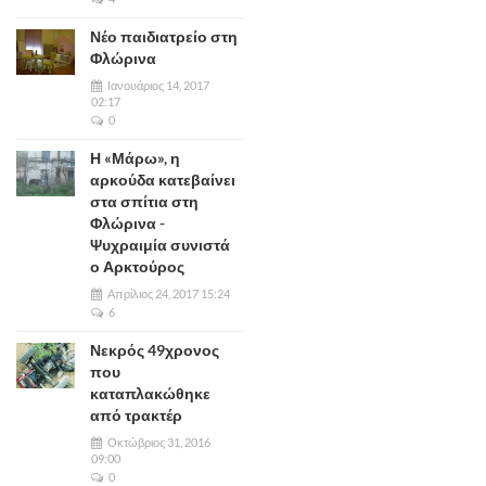
Νέο παιδιατρείο στη
Φλώρινα
Ιανουάριος 14, 2017
02:17
0
Η «Μάρω», η
αρκούδα κατεβαίνει
στα σπίτια στη
Φλώρινα -
Ψυχραιμία συνιστά
ο Αρκτούρος
Απρίλιος 24, 2017 15:24
6
Νεκρός 49χρονος
που
καταπλακώθηκε
από τρακτέρ
Οκτώβριος 31, 2016
09:00
0