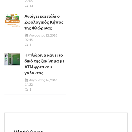
22:05
14
Ανοίγει και πάλι ο
Ζωολογικός Κήπος
της Φλώρινας
Αύγουστος 12, 2016
09:45
1
Η Φλώρινα κάνει το
δικό της ξεκίνημα με
ΑΤΜ φρέσκου
γάλακτος
Αύγουστος 16, 2016
14:22
1