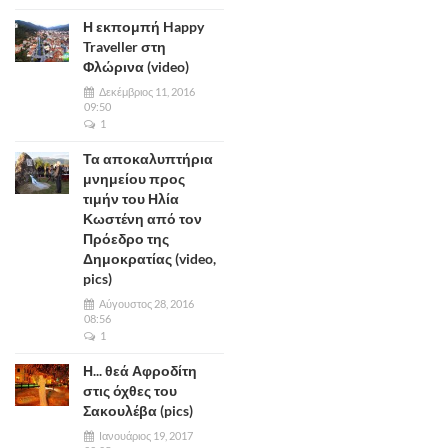
Η εκπομπή Happy
Traveller στη
Φλώρινα (video)
Δεκέμβριος 11, 2016
09:50
1
Τα αποκαλυπτήρια
μνημείου προς
τιμήν του Ηλία
Κωστένη από τον
Πρόεδρο της
Δημοκρατίας (video,
pics)
Αύγουστος 28, 2016
08:56
1
Η... θεά Αφροδίτη
στις όχθες του
Σακουλέβα (pics)
Ιανουάριος 19, 2017