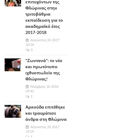
επιτυχόντων της
Φλώρινας στην
τριτοβάθμια
εκπαίδευση για το
ακαδημαϊκό έτος
2017-2018
Αύγουστος 24, 2017
10:34
0
"Ζωντανά": το νέο
και πρωτότυπο
ιχθυοπωλείο της
Φλώρινας!
Νοέμβριος 18, 2016
09:42
2
Αρκούδα επιτέθηκε
και τραυμάτισε
άνδρα στη Φλώρινα
Αύγουστος 20, 2017
14:29
4