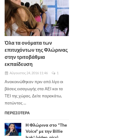
Όλα τα ονόματα των
επιτυχόντων της Φλώρινας
στην τριτοβάθμια
εκπαίδευση
Αύγουστος 24, 2016 11:46
1
Ανακοινώθηκαν πριν από λίγο οι
βάσεις εισαγωγής στα ΑΕΙ και τα
ΤΕΙ της χώρας. Δείτε παρακάτω,
πατώντας ...
ΠΕΡΙΣΣΟΤΕΡΑ
Η Φλώρινα στο "The
Voice" με την Billie
Isak! (video, pics)