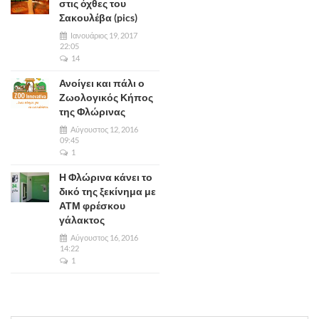
στις όχθες του
Σακουλέβα (pics)
Ιανουάριος 19, 2017
22:05
14
Ανοίγει και πάλι ο
Ζωολογικός Κήπος
της Φλώρινας
Αύγουστος 12, 2016
09:45
1
Η Φλώρινα κάνει το
δικό της ξεκίνημα με
ΑΤΜ φρέσκου
γάλακτος
Αύγουστος 16, 2016
14:22
1