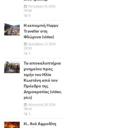
Οκτώβριος 31, 2016
09:00
0
Η εκπομπή Happy
Traveller στη
Φλώρινα (video)
Δεκέμβριος 11, 2016
09:50
1
Τα αποκαλυπτήρια
μνημείου προς
τιμήν του Ηλία
Κωστένη από τον
Πρόεδρο της
Δημοκρατίας (video,
pics)
Αύγουστος 28, 2016
08:56
1
Η... θεά Αφροδίτη