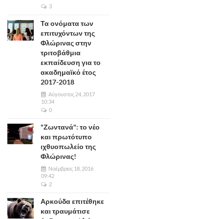
3
Τα ονόματα των
επιτυχόντων της
Φλώρινας στην
τριτοβάθμια
εκπαίδευση για το
ακαδημαϊκό έτος
2017-2018
Αύγουστος 24, 2017
10:34
0
"Ζωντανά": το νέο
και πρωτότυπο
ιχθυοπωλείο της
Φλώρινας!
Νοέμβριος 18, 2016
09:42
2
Αρκούδα επιτέθηκε
και τραυμάτισε