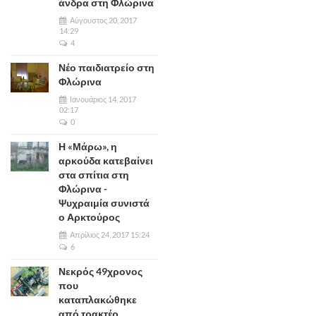
άνδρα στη Φλώρινα
Αύγουστος 20, 2017
14:29
4
Νέο παιδιατρείο στη
Φλώρινα
Ιανουάριος 14, 2017
02:17
0
Η «Μάρω», η
αρκούδα κατεβαίνει
στα σπίτια στη
Φλώρινα -
Ψυχραιμία συνιστά
ο Αρκτούρος
Απρίλιος 24, 2017 15:24
6
Νεκρός 49χρονος
που
καταπλακώθηκε
από τρακτέρ