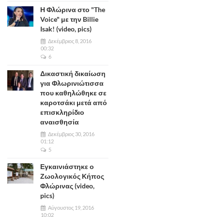
Η Φλώρινα στο "The
Voice" με την Billie
Isak! (video, pics)
Δεκέμβριος 8, 2016
00:32
6
Δικαστική δικαίωση
για Φλωρινιώτισσα
που καθηλώθηκε σε
καροτσάκι μετά από
επισκληρίδιο
αναισθησία
Δεκέμβριος 30, 2016
01:12
5
Εγκαινιάστηκε ο
Ζωολογικός Κήπος
Φλώρινας (video,
pics)
Αύγουστος 19, 2016
10:02