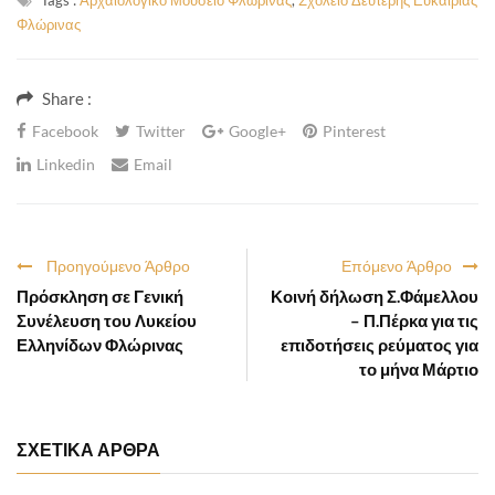
Tags :
Αρχαιολογικό Μουσείο Φλώρινας
,
Σχολείο Δεύτερης Ευκαιρίας
Φλώρινας
Share :
Facebook
Twitter
Google+
Pinterest
Linkedin
Email
Προηγούμενο Άρθρο
Επόμενο Άρθρο
Πρόσκληση σε Γενική
Κοινή δήλωση Σ.Φάμελλου
Συνέλευση του Λυκείου
– Π.Πέρκα για τις
Ελληνίδων Φλώρινας
επιδοτήσεις ρεύματος για
το μήνα Μάρτιο
ΣΧΕΤΙΚΑ ΑΡΘΡΑ