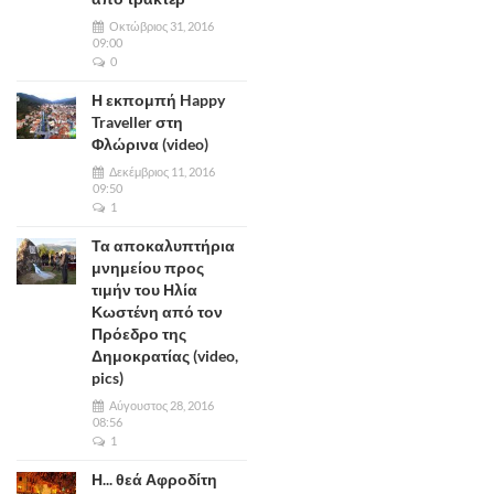
Οκτώβριος 31, 2016
09:00
0
Η εκπομπή Happy
Traveller στη
Φλώρινα (video)
Δεκέμβριος 11, 2016
09:50
1
Τα αποκαλυπτήρια
μνημείου προς
τιμήν του Ηλία
Κωστένη από τον
Πρόεδρο της
Δημοκρατίας (video,
pics)
Αύγουστος 28, 2016
08:56
1
Η... θεά Αφροδίτη