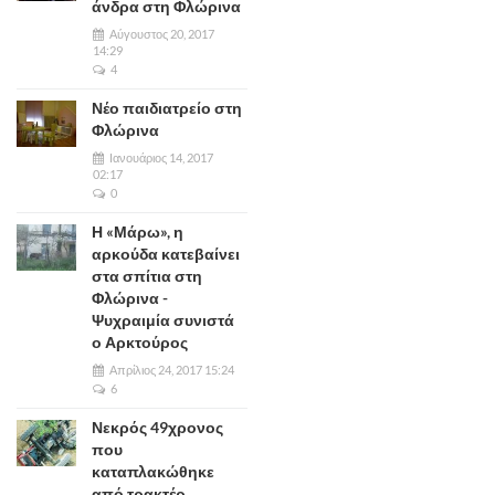
άνδρα στη Φλώρινα
Αύγουστος 20, 2017
14:29
4
Νέο παιδιατρείο στη
Φλώρινα
Ιανουάριος 14, 2017
02:17
0
Η «Μάρω», η
αρκούδα κατεβαίνει
στα σπίτια στη
Φλώρινα -
Ψυχραιμία συνιστά
ο Αρκτούρος
Απρίλιος 24, 2017 15:24
6
Νεκρός 49χρονος
που
καταπλακώθηκε
από τρακτέρ