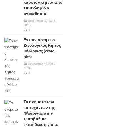
καροτσάκι μετά από
επισκληρίδιο
αναισθησία
Δεκέμβριος 30, 2016
01:12
5
Εγκαινιάστηκε ο
Ζωολογικός Κήπος
Φλώρινας (video,
pics)
Αύγουστος 19, 2016
10:02
3
Τα ονόματα των
επιτυχόντων της
Φλώρινας στην
τριτοβάθμια
εκπαίδευση για το