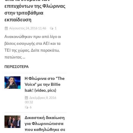
επιτυχόντων της Φλώρινας
στην τριτοβάθμια
εκπαίδευση
Αύγουστος 24, 2016 11:46
1
Ανακοινώθηκαν πριν από λίγο οι
βάσεις εισαγωγής στα ΑΕΙ και τα
ΤΕΙ της χώρας. Δείτε παρακάτω,
πατώντας ...
ΠΕΡΙΣΣΟΤΕΡΑ
Η Φλώρινα στο "The
Voice" με την Billie
Isak! (video, pics)
Δεκέμβριος 8, 2016
00:32
6
Δικαστική δικαίωση
για Φλωρινιώτισσα
που καθηλώθηκε σε