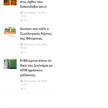
στις όχθες του
Σακουλέβα (pics)
Ιανουάριος 19, 2017
22:05
14
Ανοίγει και πάλι ο
Ζωολογικός Κήπος
της Φλώρινας
Αύγουστος 12, 2016
09:45
1
Η Φλώρινα κάνει το
δικό της ξεκίνημα με
ΑΤΜ φρέσκου
γάλακτος
Αύγουστος 16, 2016
14:22
1