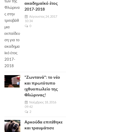
ακαδημαϊκό έτος
2017-2018
Αύγουστος 24, 2017
10:34
0
"Ζωντανά": το νέο
και πρωτότυπο
ιχθυοπωλείο της
Φλώρινας!
Νοέμβριος 18, 2016
09:42
2
Αρκούδα επιτέθηκε
και τραυμάτισε