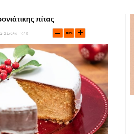
ονιάτικης πίτας
2 Σχόλια
0