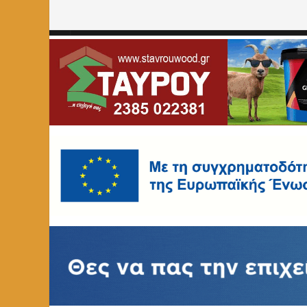
Home
»
ΚΟΙΝΩΝΙΑ
»
ΟΓΕ Φλώρινας: Κοπή Πρωτοχρονιάτ