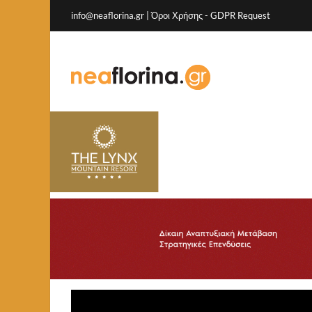
info@neaflorina.gr |
Όροι Χρήσης
-
GDPR Request