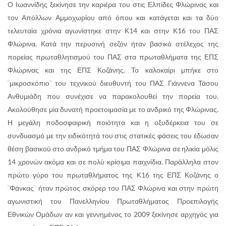
Ο Ιωαννίδης ξεκίνησε την καριέρα του στις Ελπίδες Φλώρινας και
τον Απόλλων Αμμοχωρίου από όπου και κατάγεται και τα δύο
τελευταία χρόνια αγωνίστηκε στην Κ14 και στην Κ16 του ΠΑΣ
Φλώρινα. Κατά την περυσινή σεζόν ήταν βασικό στέλεχος της
πορείας πρωταθλητισμού του ΠΑΣ στα πρωταθλήματα της ΕΠΣ
Φλώρινας και της ΕΠΣ Κοζάνης. Το καλοκαίρι μπήκε στο
¨μικροσκόπιο¨ του τεχνικού διευθυντή του ΠΑΣ Γιάννενα Τάσου
Ανθυμιάδη που συνέχισε να παρακολουθεί την πορεία του.
Ακολούθησε μία δυνατή προετοιμασία με το ανδρικό της Φλώρινας.
Η μεγάλη ποδοσφαιρική ποιότητα και η οξυδέρκεια του σε
συνδυασμό με την ειδικότητά του στις στατικές φάσεις του έδωσαν
θέση βασικού στο ανδρικό τμήμα του ΠΑΣ Φλώρινα σε ηλικία μόλις
14 χρονών ακόμα και σε πολύ κρίσιμα παιχνίδια. Παράλληλα στον
πρώτο γύρο του πρωταθλήματος της Κ16 της ΕΠΣ Κοζάνης ο
¨Φάνκας¨ ήταν πρώτος σκόρερ του ΠΑΣ Φλώρινα και στην πρώτη
αγωνιστική του Πανελληνίου Πρωταθλήματος Προεπιλογής
Εθνικών Ομάδων αν και γεννημένος το 2009 ξεκίνησε αρχηγός για