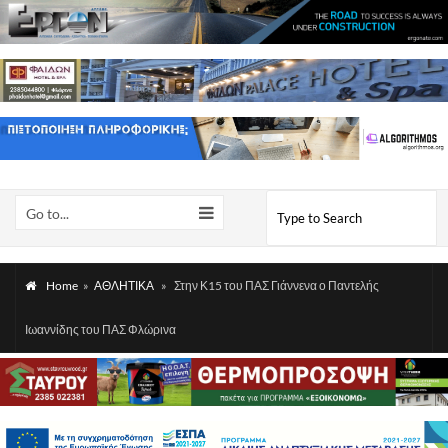
Go to...
Home
»
ΑΘΛΗΤΙΚΑ
»
Στην Κ15 του ΠΑΣ Γιάννενα ο Παντελής
Ιωαννίδης του ΠΑΣ Φλώρινα