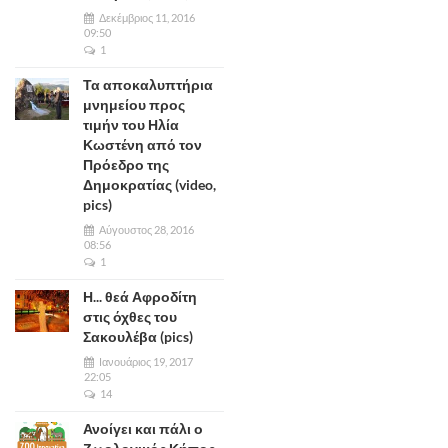
Δεκέμβριος 11, 2016
09:50
1
Τα αποκαλυπτήρια
μνημείου προς
τιμήν του Ηλία
Κωστένη από τον
Πρόεδρο της
Δημοκρατίας (video,
pics)
Αύγουστος 28, 2016
08:56
1
Η... θεά Αφροδίτη
στις όχθες του
Σακουλέβα (pics)
Ιανουάριος 19, 2017
22:05
14
Ανοίγει και πάλι ο