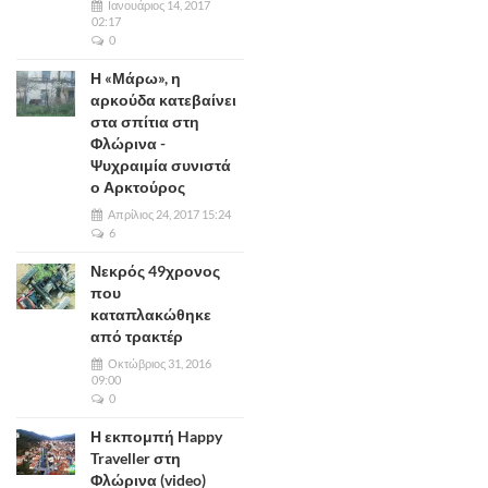
Ιανουάριος 14, 2017
02:17
0
Η «Μάρω», η
αρκούδα κατεβαίνει
στα σπίτια στη
Φλώρινα -
Ψυχραιμία συνιστά
ο Αρκτούρος
Απρίλιος 24, 2017 15:24
6
Νεκρός 49χρονος
που
καταπλακώθηκε
από τρακτέρ
Οκτώβριος 31, 2016
09:00
0
Η εκπομπή Happy
Traveller στη
Φλώρινα (video)