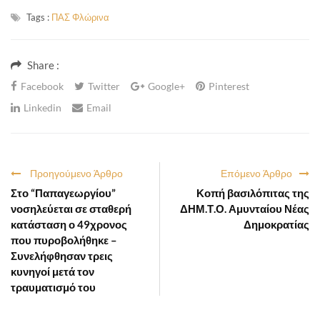
Tags :
ΠΑΣ Φλώρινα
Share :
Facebook
Twitter
Google+
Pinterest
Linkedin
Email
Προηγούμενο Άρθρο
Επόμενο Άρθρο
Στο “Παπαγεωργίου”
Κοπή βασιλόπιτας της
νοσηλεύεται σε σταθερή
ΔΗΜ.Τ.Ο. Αμυνταίου Νέας
κατάσταση ο 49χρονος
Δημοκρατίας
που πυροβολήθηκε –
Συνελήφθησαν τρεις
κυνηγοί μετά τον
τραυματισμό του