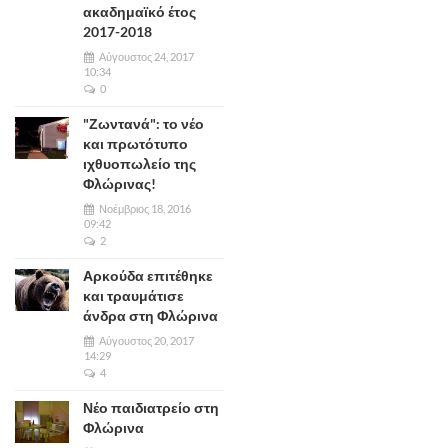
ακαδημαϊκό έτος
2017-2018
Αύγουστος 24, 2017
10:34
0
"Ζωντανά": το νέο
και πρωτότυπο
ιχθυοπωλείο της
Φλώρινας!
Νοέμβριος 18, 2016
09:42
2
Αρκούδα επιτέθηκε
και τραυμάτισε
άνδρα στη Φλώρινα
Αύγουστος 20, 2017
14:29
4
Νέο παιδιατρείο στη
Φλώρινα