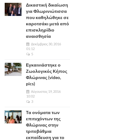
Δικαστική δικαίωση
για Φλωρινιώτισσα
που καθηλώθηκε σε
καροτσάκι μετά από
επισκληρίδιο
αναισθησία
Δεκέμβριος 30, 2016
01:12
5
Εγκαινιάστηκε ο
Ζωολογικός Κήπος
Φλώρινας (video,
pics)
Αύγουστος 19, 2016
10:02
3
Τα ονόματα των
επιτυχόντων της
Φλώρινας στην
τριτοβάθμια
εκπαίδευση για το