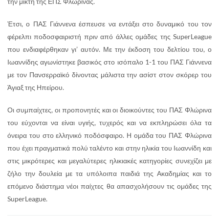
την μικτή της ΕΠΣ Φλώρινας.
Έτσι, ο ΠΑΣ Γιάννενα έσπευσε να εντάξει στο δυναμικό του τον
φέρελπι ποδοσφαιριστή πριν από άλλες ομάδες της SuperLeague
που ενδιαφέρθηκαν γι’ αυτόν. Με την έκδοση του δελτίου του, ο
Ιωαννίδης αγωνίστηκε βασικός στο ισόπαλο 1-1 του ΠΑΣ Γιάννενα
με τον Πανσερραϊκό δίνοντας μάλιστα την ασίστ στον σκόρερ του
Άγιαξ της Ηπείρου.
Οι συμπαίχτες, οι προπονητές και οι διοικούντες του ΠΑΣ Φλώρινα
του εύχονται να είναι υγιής, τυχερός και να εκπληρώσει όλα τα
όνειρα του στο ελληνικό ποδόσφαιρο. Η ομάδα του ΠΑΣ Φλώρινα
που έχει πραγματικά πολύ ταλέντο και στην ηλικία του Ιωαννίδη και
στις μικρότερες και μεγαλύτερες ηλικιακές κατηγορίες συνεχίζει με
ζήλο την δουλεία με τα υπόλοιπα παιδιά της Ακαδημίας και το
επόμενο διάστημα νέοι παίχτες θα απασχολήσουν τις ομάδες της
SuperLeague.