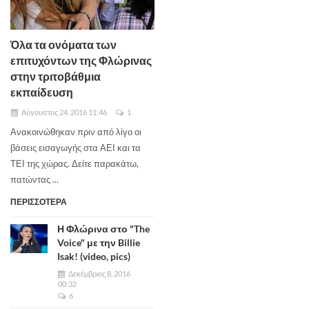
Όλα τα ονόματα των
επιτυχόντων της Φλώρινας
στην τριτοβάθμια
εκπαίδευση
Αύγουστος 24, 2016 11:46
1
Ανακοινώθηκαν πριν από λίγο οι
βάσεις εισαγωγής στα ΑΕΙ και τα
ΤΕΙ της χώρας. Δείτε παρακάτω,
πατώντας ...
ΠΕΡΙΣΣΟΤΕΡΑ
Η Φλώρινα στο "The
Voice" με την Billie
Isak! (video, pics)
Δεκέμβριος 8, 2016
00:32
6