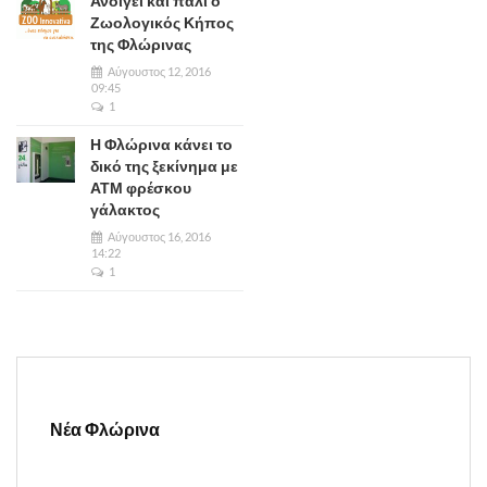
Ανοίγει και πάλι ο
Ζωολογικός Κήπος
της Φλώρινας
Αύγουστος 12, 2016
09:45
1
Η Φλώρινα κάνει το
δικό της ξεκίνημα με
ΑΤΜ φρέσκου
γάλακτος
Αύγουστος 16, 2016
14:22
1
Νέα Φλώρινα