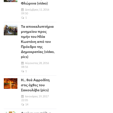
Φλώρινα (video)
Δεκέμβριος 11, 2016
09:50
1
Τα αποκαλυπτήρια
μνημείου προς
τιμήν του Ηλία
Κωστένη από τον
Πρόεδρο της
Δημοκρατίας (video,
pics)
Αύγουστος 28, 2016
08:56
1
Η... θεά Αφροδίτη
στις όχθες του
Σακουλέβα (pics)
Ιανουάριος 19, 2017
22:05
14