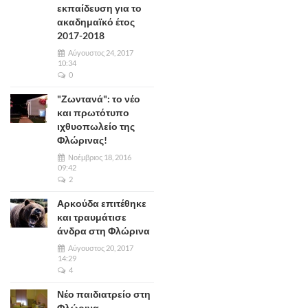
εκπαίδευση για το
ακαδημαϊκό έτος
2017-2018
Αύγουστος 24, 2017
10:34
0
"Ζωντανά": το νέο
και πρωτότυπο
ιχθυοπωλείο της
Φλώρινας!
Νοέμβριος 18, 2016
09:42
2
Αρκούδα επιτέθηκε
και τραυμάτισε
άνδρα στη Φλώρινα
Αύγουστος 20, 2017
14:29
4
Νέο παιδιατρείο στη
Φλώρινα