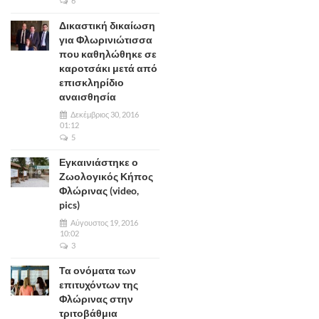
6
Δικαστική δικαίωση
για Φλωρινιώτισσα
που καθηλώθηκε σε
καροτσάκι μετά από
επισκληρίδιο
αναισθησία
Δεκέμβριος 30, 2016
01:12
5
Εγκαινιάστηκε ο
Ζωολογικός Κήπος
Φλώρινας (video,
pics)
Αύγουστος 19, 2016
10:02
3
Τα ονόματα των
επιτυχόντων της
Φλώρινας στην
τριτοβάθμια