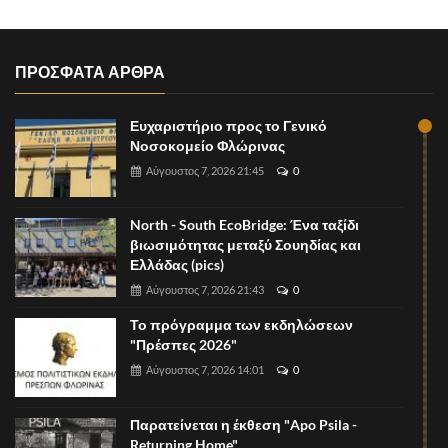
ΠΡΟΣΦΑΤΑ ΑΡΘΡΑ
Ευχαριστήριο προς το Γενικό
Νοσοκομείο Φλώρινας
Αύγουστος 7, 2026 21:45
0
North - South EcoBridge: Ένα ταξίδι
βιωσιμότητας μεταξύ Σουηδίας και
Ελλάδας (pics)
Αύγουστος 7, 2026 21:43
0
Το πρόγραμμα των εκδηλώσεων
"Πρέσπες 2026"
Αύγουστος 7, 2026 14:01
0
Παρατείνεται η έκθεση "Apo Psila -
Returning Home"