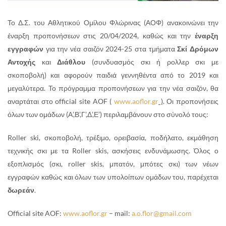
Το Δ.Σ. του Αθλητικού Ομίλου Φλώρινας (ΑΟΦ) ανακοινώνει την
έναρξη προπονήσεων στις 20/04/2024, καθώς και την
έναρξη
εγγραφών
για την νέα σαιζόν 2024-25 στα τμήματα
Σκί Δρόμων
Αντοχής
και
Διάθλου
(συνδυασμός σκι ή ρολλερ σκι με
σκοποβολή) και αφορούν παιδιά γεννηθέντα από το 2019 και
μεγαλύτερα. Το πρόγραμμα προπονήσεων για την νέα σαιζόν, θα
αναρτάται στο official site AOF (
www.aoflor.gr
)
. Οι προπονήσεις
όλων των ομάδων (Α’,Β’,Γ’,Δ’,Ε’) περιλαμβάνουν στο σύνολό τους:
Roller ski, σκοποβολή, τρέξιμο, ορειβασία, ποδήλατο, εκμάθηση
τεχνικής σκι με τα Roller skis, ασκήσεις ενδυνάμωσης. Όλος ο
εξοπλισμός (σκι, roller skis, μπατόν, μπότες σκι) των νέων
εγγραφών καθώς και όλων των υπολοίπων ομάδων του, παρέχεται
δωρεάν
.
Official site AOF:
www.aoflor.gr
– mail:
a.o.flor@gmail.com