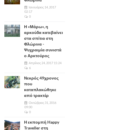
Ιανουάριος 14, 2017
02:17
0
Η «Μάρω», η
αρκούδα κατεβαίνει
στα σπίτια στη
Φλώρινα -
Ψυχραιμία συνιστά
ο Αρκτούρος
Απρίλιος 24, 2017 15:24
6
Νεκρός 49χρονος
που
καταπλακώθηκε
από τρακτέρ
Οκτώβριος 31, 2016
09:00
0
Η εκπομπή Happy
Traveller στη