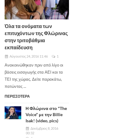
Όλα τα ονόματα των
επιτυχόντων της Φλώρινας
στην τριτοβάθμια
εκπαίδευση
Αύγουστος 24, 2016 11:46
1
Ανακοινώθηκαν πριν από λίγο οι
βάσεις εισαγωγής στα ΑΕΙ και τα
ΤΕΙ της χώρας. Δείτε παρακάτω,
πατώντας ...
ΠΕΡΙΣΣΟΤΕΡΑ
Η Φλώρινα στο "The
Voice" με την Billie
Isak! (video, pics)
Δεκέμβριος 8, 2016
00:32