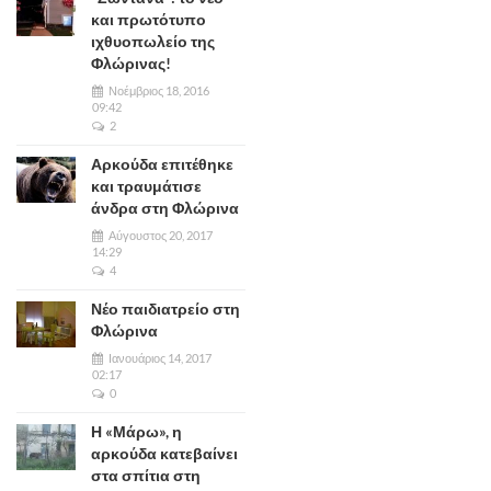
και πρωτότυπο
ιχθυοπωλείο της
Φλώρινας!
Νοέμβριος 18, 2016
09:42
2
Αρκούδα επιτέθηκε
και τραυμάτισε
άνδρα στη Φλώρινα
Αύγουστος 20, 2017
14:29
4
Νέο παιδιατρείο στη
Φλώρινα
Ιανουάριος 14, 2017
02:17
0
Η «Μάρω», η
αρκούδα κατεβαίνει
στα σπίτια στη