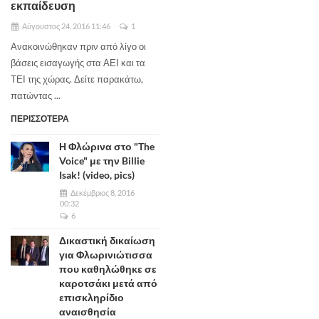
εκπαίδευση
Αύγουστος 24, 2016 11:46
1
Ανακοινώθηκαν πριν από λίγο οι
βάσεις εισαγωγής στα ΑΕΙ και τα
ΤΕΙ της χώρας. Δείτε παρακάτω,
πατώντας ...
ΠΕΡΙΣΣΟΤΕΡΑ
Η Φλώρινα στο "The
Voice" με την Billie
Isak! (video, pics)
Δεκέμβριος 8, 2016
00:32
6
Δικαστική δικαίωση
για Φλωρινιώτισσα
που καθηλώθηκε σε
καροτσάκι μετά από
επισκληρίδιο
αναισθησία