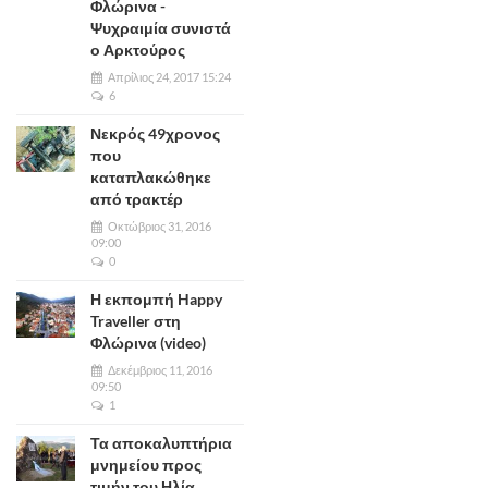
Φλώρινα -
Ψυχραιμία συνιστά
ο Αρκτούρος
Απρίλιος 24, 2017 15:24
6
Νεκρός 49χρονος
που
καταπλακώθηκε
από τρακτέρ
Οκτώβριος 31, 2016
09:00
0
Η εκπομπή Happy
Traveller στη
Φλώρινα (video)
Δεκέμβριος 11, 2016
09:50
1
Τα αποκαλυπτήρια
μνημείου προς
τιμήν του Ηλία