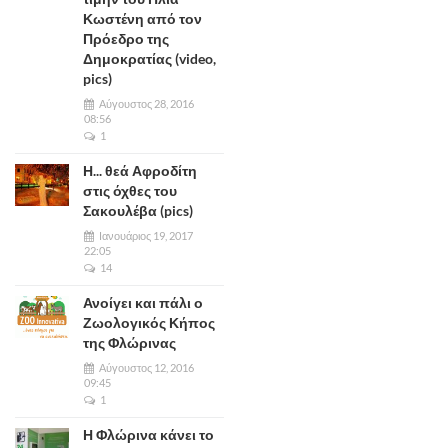
Κωστένη από τον
Πρόεδρο της
Δημοκρατίας (video,
pics)
Αύγουστος 28, 2016
08:56
1
Η... θεά Αφροδίτη
στις όχθες του
Σακουλέβα (pics)
Ιανουάριος 19, 2017
22:05
14
Ανοίγει και πάλι ο
Ζωολογικός Κήπος
της Φλώρινας
Αύγουστος 12, 2016
09:45
1
Η Φλώρινα κάνει το