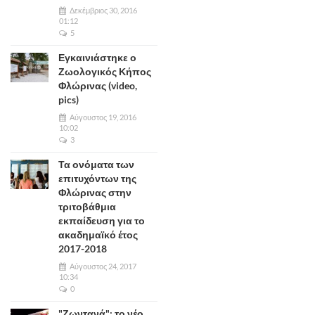
Δεκέμβριος 30, 2016
01:12
5
Εγκαινιάστηκε ο
Ζωολογικός Κήπος
Φλώρινας (video,
pics)
Αύγουστος 19, 2016
10:02
3
Τα ονόματα των
επιτυχόντων της
Φλώρινας στην
τριτοβάθμια
εκπαίδευση για το
ακαδημαϊκό έτος
2017-2018
Αύγουστος 24, 2017
10:34
0
"Ζωντανά": το νέο