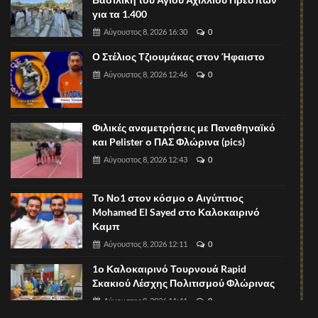
για τα 1.400
Αύγουστος 8, 2026 16:30
0
Ο Στέλιος Τζιουμάκας στον Ήφαιστο
Αύγουστος 8, 2026 12:46
0
Φιλικές αναμετρήσεις με Παναθηναϊκό
και Pelister ο ΠΑΣ Φλώρινα (pics)
Αύγουστος 8, 2026 12:43
0
Το Νο1 στον κόσμο ο Αιγύπτιος
Mohamed El Sayed στο Καλοκαιρινό
Καμπ
Αύγουστος 8, 2026 12:11
0
1ο Καλοκαιρινό Τουρνουά Rapid
Σκακιού Λέσχης Πολιτισμού Φλώρινας
Αύγουστος 8, 2026 11:41
0