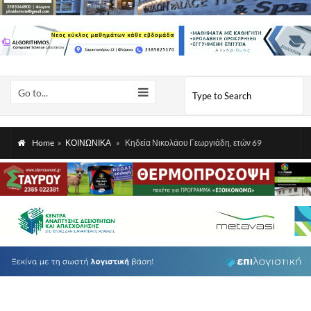
Go to...
Home
»
ΚΟΙΝΩΝΙΚΑ
»
Κηδεία Νικολάου Γεωργιάδη, ετών 69