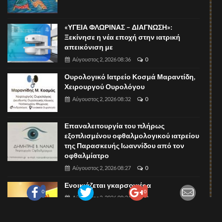
«ΥΓΕΙΑ ΦΛΩΡΙΝΑΣ – ΔΙΑΓΝΩΣΗ»:
Ξεκίνησε η νέα εποχή στην ιατρική
απεικόνιση με
Αύγουστος 2, 2026 08:36
0
Ουρολογικό Ιατρείο Κοσμά Μαραντίδη,
Χειρουργού Ουρολόγου
Αύγουστος 2, 2026 08:32
0
Επαναλειτουργία του πλήρως
εξοπλισμένου οφθαλμολογικού ιατρείου
της Παρασκευής Ιωαννίδου από τον
οφθαλμίατρο
Αύγουστος 2, 2026 08:27
0
Ενοικιάζεται γκαρσονιέρα
0
0
Αύγουστος 2, 2026 08:24
0