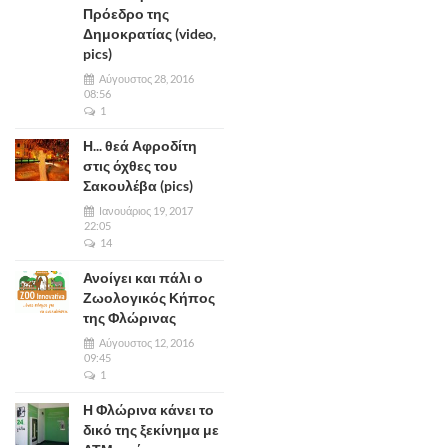
Πρόεδρο της
Δημοκρατίας (video,
pics)
Αύγουστος 28, 2016
08:56
1
Η... θεά Αφροδίτη
στις όχθες του
Σακουλέβα (pics)
Ιανουάριος 19, 2017
22:05
14
Ανοίγει και πάλι ο
Ζωολογικός Κήπος
της Φλώρινας
Αύγουστος 12, 2016
09:45
1
Η Φλώρινα κάνει το
δικό της ξεκίνημα με