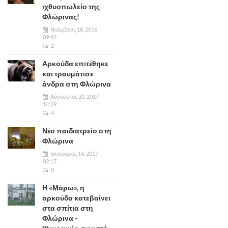
ιχθυοπωλείο της
Φλώρινας!
Νοέμβριος 18, 2016
09:42
2
Αρκούδα επιτέθηκε
και τραυμάτισε
άνδρα στη Φλώρινα
Αύγουστος 20, 2017
14:29
4
Νέο παιδιατρείο στη
Φλώρινα
Ιανουάριος 14, 2017
02:17
0
Η «Μάρω», η
αρκούδα κατεβαίνει
στα σπίτια στη
Φλώρινα -