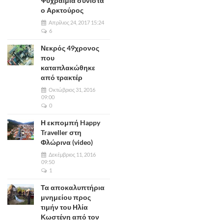
Ψυχραιμία συνιστά
ο Αρκτούρος
Απρίλιος 24, 2017 15:24
6
Νεκρός 49χρονος
που
καταπλακώθηκε
από τρακτέρ
Οκτώβριος 31, 2016
09:00
0
Η εκπομπή Happy
Traveller στη
Φλώρινα (video)
Δεκέμβριος 11, 2016
09:50
1
Τα αποκαλυπτήρια
μνημείου προς
τιμήν του Ηλία
Κωστένη από τον