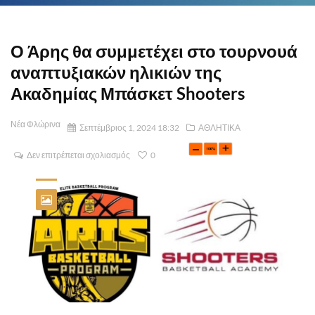
Ο Άρης θα συμμετέχει στο τουρνουά
αναπτυξιακών ηλικιών της
Ακαδημίας Μπάσκετ Shooters
Νέα Φλώρινα
Σεπτέμβριος 1, 2024 18:32
ΑΘΛΗΤΙΚΑ
Δεν επιτρέπεται σχολιασμός
0