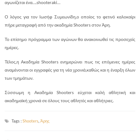
αγωνίζεται ένα….shooteraki…
Ο λόγος για τον Ιωσήφ Συμεωνίδη,ο οποίος το φετινό καλοκαίρι
πήρε μεταγραφή από την ακαδημία Shooters στον Άρη.
Το επίσημο πρόγραμμα των αγώνων θα ανακοινωθεί τις προσεχείς
ημέρες.
Τέλος,η Ακαδημία Shooters ενημερώνει πως τις επόμενες ημέρες
αναμένονται οι εγγραφές για τη νέα χρονιά,καθώς και η έναρξη όλων
των τμημάτων.
Σύσσωμη η Ακαδημία Shooters εύχεται καλή αθλητική και
ακαδημαϊκή χρονιά σε όλους τους αθλητές και αθλήτριες.
Tags :
Shooters
,
Άρης