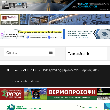
Go to...
Home
»
ΑΓΓΕΛΙΕΣ
»
Θέση εργασίας (μηχανολόγου βάρδιας) στην
Tottis Foods International