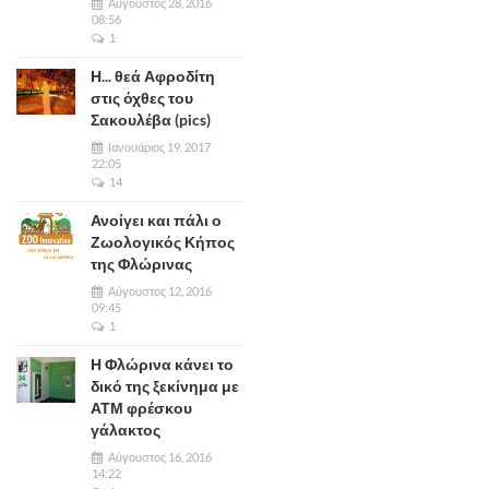
Αύγουστος 28, 2016
08:56
1
Η... θεά Αφροδίτη
στις όχθες του
Σακουλέβα (pics)
Ιανουάριος 19, 2017
22:05
14
Ανοίγει και πάλι ο
Ζωολογικός Κήπος
της Φλώρινας
Αύγουστος 12, 2016
09:45
1
Η Φλώρινα κάνει το
δικό της ξεκίνημα με
ΑΤΜ φρέσκου
γάλακτος
Αύγουστος 16, 2016
14:22