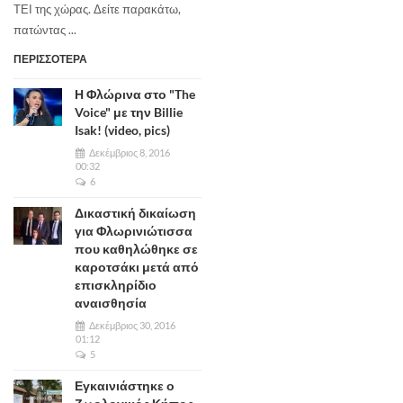
ΤΕΙ της χώρας. Δείτε παρακάτω,
πατώντας ...
ΠΕΡΙΣΣΟΤΕΡΑ
Η Φλώρινα στο "The
Voice" με την Billie
Isak! (video, pics)
Δεκέμβριος 8, 2016
00:32
6
Δικαστική δικαίωση
για Φλωρινιώτισσα
που καθηλώθηκε σε
καροτσάκι μετά από
επισκληρίδιο
αναισθησία
Δεκέμβριος 30, 2016
01:12
5
Εγκαινιάστηκε ο