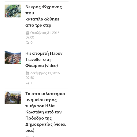
Νεκρός 49χρονος
που
καταπλακώθηκε
από τρακτέρ
Οκτώβριος 31, 2016
09:00
0
Η εκπομπή Happy
Traveller στη
Φλώρινα (video)
Δεκέμβριος 11, 2016
09:50
1
Τα αποκαλυπτήρια
μνημείου προς
τιμήν του Ηλία
Κωστένη από τον
Πρόεδρο της
Δημοκρατίας (video,
pics)