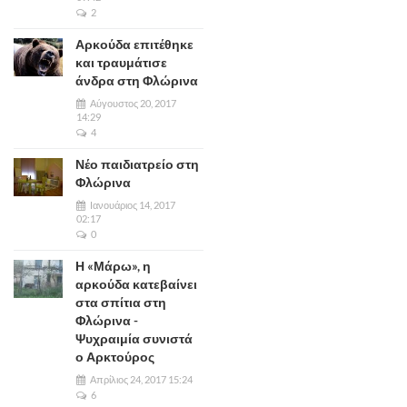
2
Αρκούδα επιτέθηκε
και τραυμάτισε
άνδρα στη Φλώρινα
Αύγουστος 20, 2017
14:29
4
Νέο παιδιατρείο στη
Φλώρινα
Ιανουάριος 14, 2017
02:17
0
Η «Μάρω», η
αρκούδα κατεβαίνει
στα σπίτια στη
Φλώρινα -
Ψυχραιμία συνιστά
ο Αρκτούρος
Απρίλιος 24, 2017 15:24
6