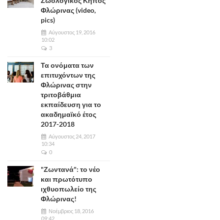
Ζωολογικός Κήπος
Φλώρινας (video,
pics)
Αύγουστος 19, 2016
10:02
3
Τα ονόματα των
επιτυχόντων της
Φλώρινας στην
τριτοβάθμια
εκπαίδευση για το
ακαδημαϊκό έτος
2017-2018
Αύγουστος 24, 2017
10:34
0
"Ζωντανά": το νέο
και πρωτότυπο
ιχθυοπωλείο της
Φλώρινας!
Νοέμβριος 18, 2016
09:42