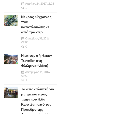
Απρίλιος 24, 2017 15:24
6
Νεκρός 49χρονος
που
καταπλακώθηκε
από τρακτέρ
Οκτώβριος 31, 2016
09:00
0
Η εκπομπή Happy
Traveller στη
Φλώρινα (video)
Δεκέμβριος 11, 2016
09:50
1
Τα αποκαλυπτήρια
μνημείου προς
τιμήν του Ηλία
Κωστένη από τον
Πρόεδρο της