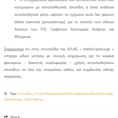
κατηγοριών με αντιολισθητικές αλυσίδες ή άλλα ανάλογα
αντιολισθητικά μέσα, εφόσον τα οχήματα αυτά δεν φέρουν
ειδικά ελαστικά (χιονολάστιχα), για το σύνολο των οδικών
δικτύων των Π.Ε. Γρεβενών, Καστοριάς, Κοζάνης και
Φλώρινας.
Σημειώνεται
ότι στην ιστοσελίδα της ΕΛ.ΑΣ. « hellenicpolice.gr »,
υπάρχει ειδικό μπάνερ με συνεχή ενημέρωση για τα καιρικά
φαινόμενα – διακοπές κυκλοφορίας – χρήση αντιολισθητικών
αλυσίδων σε όλη την επικράτεια, καθώς και συμβουλές οδικής
ασφάλειας.
Tags :
Αλυσίδες
,
Γενική Περιφερειακή Αστυνομική Διεύθυνση Δυτικής
Μακεδονίας
,
Οδικό δίκτυο
Share :