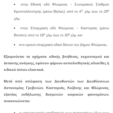
στην Εθνική οδό Φλώρινας – Συνοριακού Σταθμού
ο
ο
Κρυσταλλοπηγής (μέσω Βίγλας), από το 6
χλμ. έως το 28
χλμ.
στην Επαρχιακή οδό Φλώρινας – Καστοριάς (μέσω
ο
ο
Βιτσίου), από το 18
χλμ. έως το 30
χλμ. και
στο ορεινό επαρχιακό οδικό δίκτυο του Δήμου Φλώρινας.
Εξαιρούνται τα οχήματα οδικής βοήθειας, εκχιονισμού και
έκτακτης ανάγκης, εφόσον φέρουν αντιολισθητικές αλυσίδες ή
ειδικού τύπου ελαστικά.
Μετά από απόφαση των Διευθυντών των Διευθύνσεων
Αστυνομίας Γρεβενών, Καστοριάς, Κοζάνης και Φλώρινας,
εξαιτίας εκδήλωσης δυσμενών καιρικών φαινομένων,
ανακοινώνεται:
ο υποχρεωτικός εφοδιασμός των αυτοκινήτων όλων των