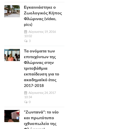
Εγκαινιάστηκε ο
Ζωολογικός Κήπος
Φλώρινας (video,
pics)
Αύγουστος 19, 2016
10:02
3
Τα ονόματα των
επιτυχόντων της
Φλώρινας στην
τριτοβάθμια
εκπαίδευση για το
ακαδημαϊκό έτος
2017-2018
Αύγουστος 24, 2017
10:34
0
"Ζωντανά": το νέο
και πρωτότυπο
ιχθυοπωλείο της