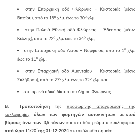
στην Επαρχιακή οδό Φλώρινας – Καστοριάς (μέσω
ο
ο
Βιτσίου), από το 18
χλμ. έως το 30
χλμ.
στην Παλαιά Εθνική οδό Φλώρινας – Έδεσσας (μέσω
ο
ο
Κέλλης), από το 22
χλμ. έως το 34
χλμ.,
ο
στην Επαρχιακή οδό Αετού – Νυμφαίου, από το 1
χλμ.
ο
έως το 11
χλμ.
στην Επαρχιακή οδό Αμυνταίου – Καστοριάς (μέσω
ο
ο
Σκλήθρου), από το 27
χλμ. έως το 32
χλμ. και
στο ορεινό οδικό δίκτυο του Δήμου Φλώρινας
Β. Τροποποίηση
της
προσωρινής απαγόρευσης της
κυκλοφορίας
όλων των
φορτηγών αυτοκινήτων μεικτού
βάρους άνω των 3,5 τόνων
και στα δύο ρεύματα κυκλοφορίας
από ώρα 11:20΄της 01-12-2024
στα ακόλουθα σημεία: