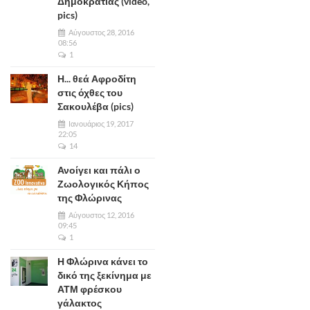
Δημοκρατίας (video,
pics)
Αύγουστος 28, 2016
08:56
1
Η... θεά Αφροδίτη
στις όχθες του
Σακουλέβα (pics)
Ιανουάριος 19, 2017
22:05
14
Ανοίγει και πάλι ο
Ζωολογικός Κήπος
της Φλώρινας
Αύγουστος 12, 2016
09:45
1
Η Φλώρινα κάνει το
δικό της ξεκίνημα με
ΑΤΜ φρέσκου
γάλακτος