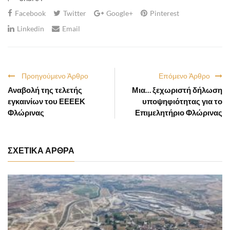
Facebook
Twitter
Google+
Pinterest
Linkedin
Email
Προηγούμενο Άρθρο
Επόμενο Άρθρο
Αναβολή της τελετής
Μια… ξεχωριστή δήλωση
εγκαινίων του ΕΕΕΕΚ
υποψηφιότητας για το
Φλώρινας
Επιμελητήριο Φλώρινας
ΣΧΕΤΙΚΑ ΑΡΘΡΑ