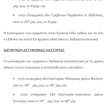
χλμ. έως το 45χλμ. και
στην Επαρχιακή οδό Γρεβενών-Περιβολίου & Αβδέλλας,
ο
από το 20
χλμ. έως το 45χλμ.
Η κυκλοφορία των οχημάτων στην Εγνατία Οδό, καθώς και σε όλο
το Εθνικό και λοιπό Επαρχιακό οδικό δίκτυο, διεξάγεται κανονικά.
ΔΙΕΥΘΥΝΣΗ ΑΣΤΥΝΟΜΙΑΣ ΚΑΣΤΟΡΙΑΣ
Η κυκλοφορία των οχημάτων διεξάγεται αποκλειστικά με τη χρήση
ειδικού τύπου ελαστικών ή αντιολισθητικών αλυσίδων:
στην επαρχιακή οδό Καστοριάς-Φλώρινας (μέσω Βιτσίου),
ο
ο
από το 18
χλμ. έως το 28
χλμ. και
στην επαρχιακή οδό Καστοριάς-Ιωαννίνων (μέσω
ο
ο
Κοτύλης), από το 33
χλμ. έως το 48
χλμ