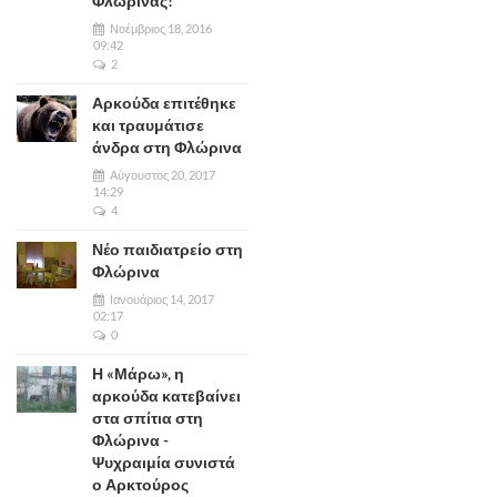
Φλώρινας!
Νοέμβριος 18, 2016
09:42
2
Αρκούδα επιτέθηκε
και τραυμάτισε
άνδρα στη Φλώρινα
Αύγουστος 20, 2017
14:29
4
Νέο παιδιατρείο στη
Φλώρινα
Ιανουάριος 14, 2017
02:17
0
Η «Μάρω», η
αρκούδα κατεβαίνει
στα σπίτια στη
Φλώρινα -
Ψυχραιμία συνιστά
ο Αρκτούρος