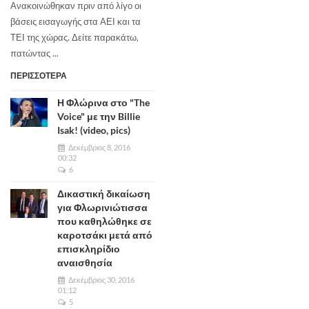
Ανακοινώθηκαν πριν από λίγο οι
βάσεις εισαγωγής στα ΑΕΙ και τα
ΤΕΙ της χώρας. Δείτε παρακάτω,
πατώντας ...
ΠΕΡΙΣΣΟΤΕΡΑ
Η Φλώρινα στο "The
Voice" με την Billie
Isak! (video, pics)
Δεκέμβριος 8, 2016
00:32
6
Δικαστική δικαίωση
για Φλωρινιώτισσα
που καθηλώθηκε σε
καροτσάκι μετά από
επισκληρίδιο
αναισθησία
Δεκέμβριος 30, 2016
01:12
5