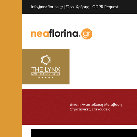
info@neaflorina.gr |
Όροι Χρήσης
-
GDPR Request