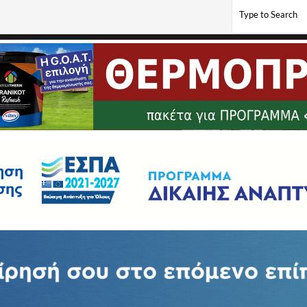
τικών Υπαλλήλων Φλώρινας, Αμυνταίου και Πρεσπών