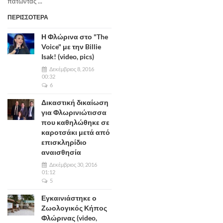
πατώντας ...
ΠΕΡΙΣΣΟΤΕΡΑ
Η Φλώρινα στο "The
Voice" με την Billie
Isak! (video, pics)
Δεκέμβριος 8, 2016
00:32
6
Δικαστική δικαίωση
για Φλωρινιώτισσα
που καθηλώθηκε σε
καροτσάκι μετά από
επισκληρίδιο
αναισθησία
Δεκέμβριος 30, 2016
01:12
5
Εγκαινιάστηκε ο
Ζωολογικός Κήπος
Φλώρινας (video,