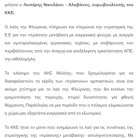
μιλήσει ο
Λευτέρης Νικολάου – Αλαβάνος, ευρωβουλευτής του
ΚΚΕ.
Ο λαός της Φλώρινας πλήρωσε και πληρώνει την στρατηγική της
Ε.Ε για την «πράσινη» μετάβαση με ενεργειακή φτώχια, με ανεργία
και σμπαραλιασμένες εργασιακές σχέσεις, με επιβάρυνση του
περιβάλλοντος από την άναρχη και ανεξέλεγκτη εγκατάσταση ΑΠΕ,
την αιθαλομίχλη.
Το κλείσιμο του ΑΗΣ Μελίτης, που δρομολογείται για να
διασφαλιστούν τα κέρδη των «πράσινων» αρπακτικών, είναι ένα
ακόμα χτύπημα για το λαό της Φλώρινας, που θα εντείνει την
ερημοποίηση της περιοχής, στερεί δυνατότητες για φθηνή
θέρμανση. Παράλληλα, σε μια περίοδο που ο πόλεμος κλιμακώνεται
η χώρα μας εξαρτάται ενεργειακά από το εξωτερικό.
Το ΚΚΕ ήταν το μόνο που ενημέρωσε το λαό για τις συνέπειες της
στρατηγικής της «πράσινης» μετάβασης- απολιγνιτοποίησης. Με