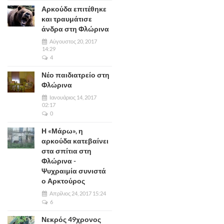
Αρκούδα επιτέθηκε
και τραυμάτισε
άνδρα στη Φλώρινα
Αύγουστος 20, 2017
14:29
4
Νέο παιδιατρείο στη
Φλώρινα
Ιανουάριος 14, 2017
02:17
0
Η «Μάρω», η
αρκούδα κατεβαίνει
στα σπίτια στη
Φλώρινα -
Ψυχραιμία συνιστά
ο Αρκτούρος
Απρίλιος 24, 2017 15:24
6
Νεκρός 49χρονος