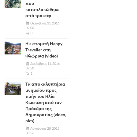
που
καταπλακώθηκε
από τρακτέρ
Οκτώβριος 31, 2016
09:00
0
Η εκπομπή Happy
Traveller στη
Φλώρινα (video)
Δεκέμβριος 11, 2016
09:50
1
Τα αποκαλυπτήρια
μνημείου προς
τιμήν του Ηλία
Κωστένη από τον
Πρόεδρο της
Δημοκρατίας (video,
pics)
Αύγουστος 28, 2016
08:56