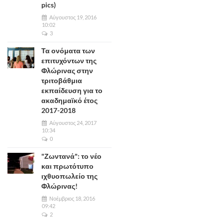
pics)
Αύγουστος 19, 2016
10:02
3
Τα ονόματα των
επιτυχόντων της
Φλώρινας στην
τριτοβάθμια
εκπαίδευση για το
ακαδημαϊκό έτος
2017-2018
Αύγουστος 24, 2017
10:34
0
"Ζωντανά": το νέο
και πρωτότυπο
ιχθυοπωλείο της
Φλώρινας!
Νοέμβριος 18, 2016
09:42
2