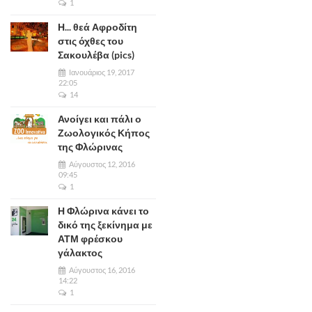
1
Η... θεά Αφροδίτη
στις όχθες του
Σακουλέβα (pics)
Ιανουάριος 19, 2017
22:05
14
Ανοίγει και πάλι ο
Ζωολογικός Κήπος
της Φλώρινας
Αύγουστος 12, 2016
09:45
1
Η Φλώρινα κάνει το
δικό της ξεκίνημα με
ΑΤΜ φρέσκου
γάλακτος
Αύγουστος 16, 2016
14:22
1