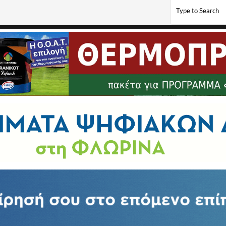
ρόνια του Προγράμματος Erasmus+ “Two Nations, One Nature”