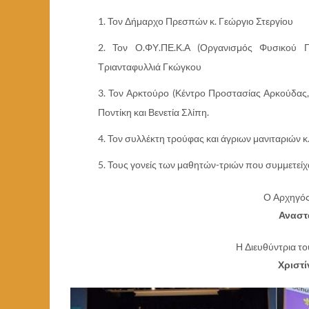
Τον Δήμαρχο Πρεσπών κ. Γεώργιο Στεργίου
Τον Ο.ΦΥ.ΠΕ.Κ.Α (Οργανισμός Φυσικού Πε
Τριανταφυλλιά Γκώγκου
Τον Αρκτούρο (Κέντρο Προστασίας Αρκούδας, Λ
Ποντίκη και Βενετία Σλίπη.
Τον συλλέκτη τρούφας και άγριων μανιταριών κ.
Τους γονείς των μαθητών-τριών που συμμετεί
Ο Αρχηγός
Αναστ
Η Διευθύντρια το
Χριστ