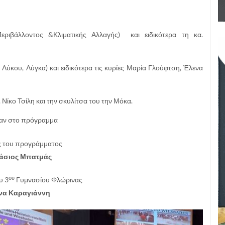
ριβάλλοντος &Κλιματικής Αλλαγής) και ειδικότερα τη κα.
ύκου, Λύγκα) και ειδικότερα τις κυρίες Μαρία Γλούφτση, Έλενα
 Νίκο Τσίλη και την σκυλίτσα του την Μόκα.
χαν στο πρόγραμμα
 του προγράμματος
άσιος Μπατμάς
ου
υ 3
Γυμνασίου Φλώρινας
ίνα Καραγιάννη