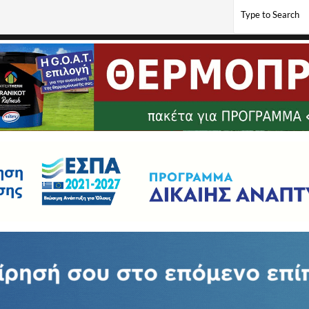
από τον Λάκη Παπαϊωάννου