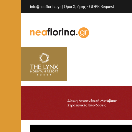
info@neaflorina.gr |
Όροι Χρήσης
-
GDPR Request