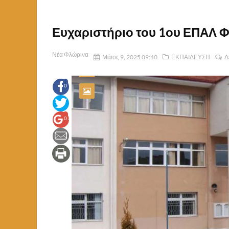
Ευχαριστήριο του 1ου ΕΠΑΛ 
Νέα Φλώρινα
Μάιος 9, 2025 09:40
ΕΚΠΑΙΔΕΥΣΗ
Δ
0
0