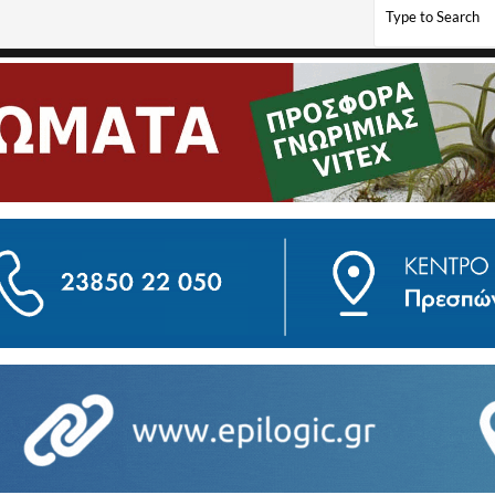
λώρινας