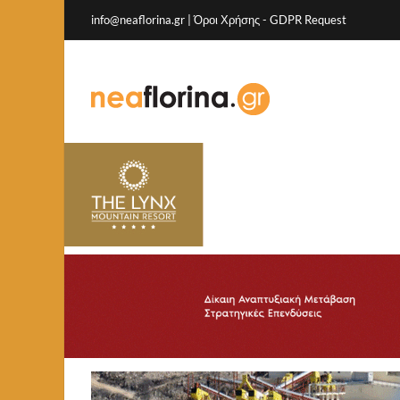
info@neaflorina.gr |
Όροι Χρήσης
-
GDPR Request