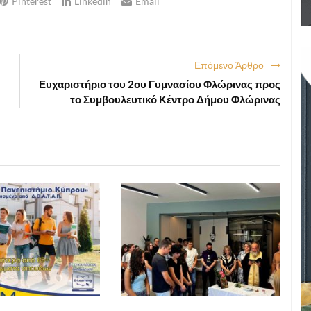
Pinterest
Linkedin
Email
Επόμενο Άρθρο
Ευχαριστήριο του 2ου Γυμνασίου Φλώρινας προς
το Συμβουλευτικό Κέντρο Δήμου Φλώρινας
ΕΚΠΑΙΔΕΥΣΗ
ΕΚΠΑΙΔΕΥΣΗ
2026 19:24