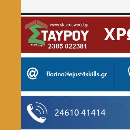
Home
»
ΕΚΠΑΙΔΕΥΣΗ
»
Ευχαριστήριο του 1ου ΕΠΑΛ Φ