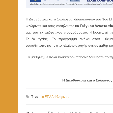
Η Διευθύντρια και ο Σύλλογος διδασκόντων του 1ου Ε
Φλώρινας και τους νοσηλευτές
κα Γιάγκου Αναστασία
μας του εκπαιδευτικού προγράμματος «Προαγωγή της ε
Τομέα Υγείας.. Το πρόγραμμα ανήκει στον θεματ
ευαισθητοποίησης στο πλαίσιο αγωγής υγείας μαθητικο
Οι μαθητές με πολύ ενδιαφέρον παρακολούθησαν το πρό
Η Διευθύντρια και ο Σύλλογο
Tags :
1ο ΕΠΑΛ Φλώρινας