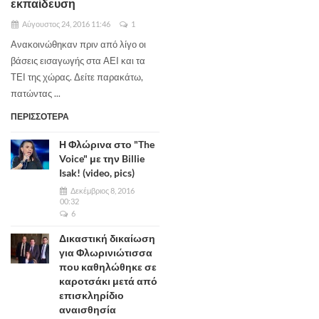
εκπαίδευση
Αύγουστος 24, 2016 11:46
1
Ανακοινώθηκαν πριν από λίγο οι
βάσεις εισαγωγής στα ΑΕΙ και τα
ΤΕΙ της χώρας. Δείτε παρακάτω,
πατώντας ...
ΠΕΡΙΣΣΟΤΕΡΑ
Η Φλώρινα στο "The
Voice" με την Billie
Isak! (video, pics)
Δεκέμβριος 8, 2016
00:32
6
Δικαστική δικαίωση
για Φλωρινιώτισσα
που καθηλώθηκε σε
καροτσάκι μετά από
επισκληρίδιο
αναισθησία