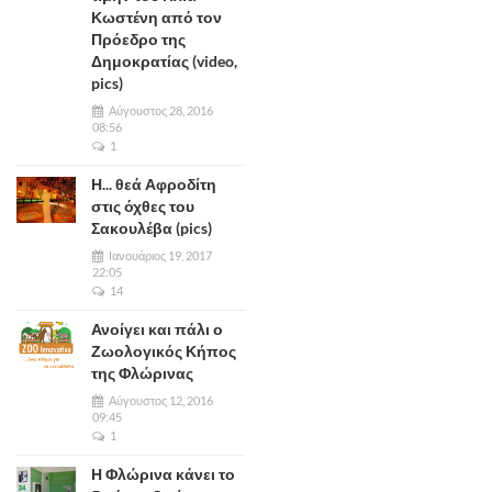
Κωστένη από τον
Πρόεδρο της
Δημοκρατίας (video,
pics)
Αύγουστος 28, 2016
08:56
1
Η... θεά Αφροδίτη
στις όχθες του
Σακουλέβα (pics)
Ιανουάριος 19, 2017
22:05
14
Ανοίγει και πάλι ο
Ζωολογικός Κήπος
της Φλώρινας
Αύγουστος 12, 2016
09:45
1
Η Φλώρινα κάνει το