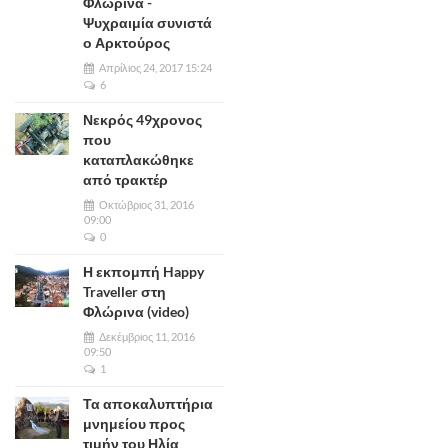
Φλώρινα -
Ψυχραιμία συνιστά
ο Αρκτούρος
Απρίλιος 24, 2017 15:24
6
Νεκρός 49χρονος
που
καταπλακώθηκε
από τρακτέρ
Οκτώβριος 31, 2016
09:00
0
Η εκπομπή Happy
Traveller στη
Φλώρινα (video)
Δεκέμβριος 11, 2016
09:50
1
Τα αποκαλυπτήρια
μνημείου προς
τιμήν του Ηλία