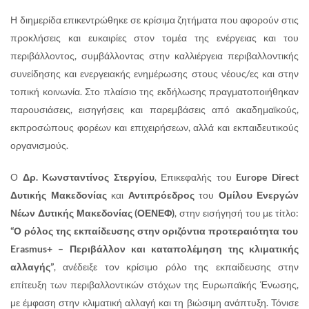
Η διημερίδα επικεντρώθηκε σε κρίσιμα ζητήματα που αφορούν στις
προκλήσεις και ευκαιρίες στον τομέα της ενέργειας και του
περιβάλλοντος, συμβάλλοντας στην καλλιέργεια περιβαλλοντικής
συνείδησης και ενεργειακής ενημέρωσης στους νέους/ες και στην
τοπική κοινωνία. Στο πλαίσιο της εκδήλωσης πραγματοποιήθηκαν
παρουσιάσεις, εισηγήσεις και παρεμβάσεις από ακαδημαϊκούς,
εκπροσώπους φορέων και επιχειρήσεων, αλλά και εκπαιδευτικούς
οργανισμούς.
Ο
Δρ. Κωνσταντίνος Στεργίου
, Επικεφαλής του
Europe Direct
Δυτικής Μακεδονίας
και
Αντιπρόεδρος
του
Ομίλου Ενεργών
Νέων Δυτικής Μακεδονίας (ΟΕΝΕΦ)
, στην εισήγησή του με τίτλο:
“Ο ρόλος της εκπαίδευσης στην οριζόντια προτεραιότητα του
Erasmus+ – Περιβάλλον και καταπολέμηση της κλιματικής
αλλαγής”
, ανέδειξε τον κρίσιμο ρόλο της εκπαίδευσης στην
επίτευξη των περιβαλλοντικών στόχων της Ευρωπαϊκής Ένωσης,
με έμφαση στην κλιματική αλλαγή και τη βιώσιμη ανάπτυξη. Τόνισε