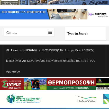
Go to...
Home
»
ΚΟΙΝΩΝΙΑ
»
Ο επικεφαλής του Europe Direct Δυτικής
Μακεδονίας Δρ. Κωνσταντίνος Στεργίου στη διημερίδα του 1ου ΕΠΑΛ
Αμυνταίου