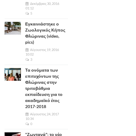
Δεκέμβριος 30, 2016
01:12
5
Εγκαινιάστηκε ο
Ζωολογικός Κήπος
Φλώρινας (video,
pics)
Αύγουστος 19, 2016
10:02
3
Τα ονόματα των
επιτυχόντων της
Φλώρινας στην
τριτοβάθμια
εκπαίδευση για το
ακαδημαϊκό έτος
2017-2018
Αύγουστος 24, 2017
10:34
0
"Ζωντανά": το νέο