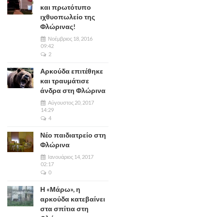
και πρωτότυπο
ιχθυοπωλείο της
Φλώρινας!
Νοέμβριος 18, 2016
09:42
2
Αρκούδα επιτέθηκε
και τραυμάτισε
άνδρα στη Φλώρινα
Αύγουστος 20, 2017
14:29
4
Νέο παιδιατρείο στη
Φλώρινα
Ιανουάριος 14, 2017
02:17
0
Η «Μάρω», η
αρκούδα κατεβαίνει
στα σπίτια στη