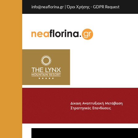
info@neaflorina.gr |
Όροι Χρήσης
-
GDPR Request