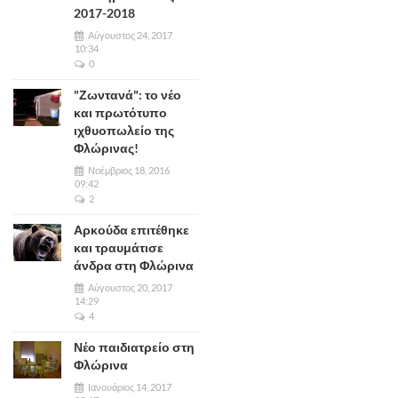
2017-2018
Αύγουστος 24, 2017
10:34
0
"Ζωντανά": το νέο
και πρωτότυπο
ιχθυοπωλείο της
Φλώρινας!
Νοέμβριος 18, 2016
09:42
2
Αρκούδα επιτέθηκε
και τραυμάτισε
άνδρα στη Φλώρινα
Αύγουστος 20, 2017
14:29
4
Νέο παιδιατρείο στη
Φλώρινα
Ιανουάριος 14, 2017