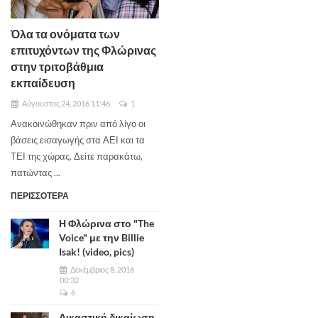
Όλα τα ονόματα των
επιτυχόντων της Φλώρινας
στην τριτοβάθμια
εκπαίδευση
Αύγουστος 24, 2016 11:46
1
Ανακοινώθηκαν πριν από λίγο οι
βάσεις εισαγωγής στα ΑΕΙ και τα
ΤΕΙ της χώρας. Δείτε παρακάτω,
πατώντας ...
ΠΕΡΙΣΣΟΤΕΡΑ
Η Φλώρινα στο "The
Voice" με την Billie
Isak! (video, pics)
Δεκέμβριος 8, 2016
00:32
6
Δικαστική δικαίωση