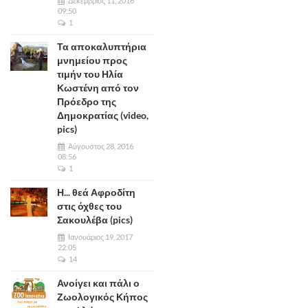
Δεκέμβριος 11, 2016
09:50
1
Τα αποκαλυπτήρια
μνημείου προς
τιμήν του Ηλία
Κωστένη από τον
Πρόεδρο της
Δημοκρατίας (video,
pics)
Αύγουστος 28, 2016
08:56
1
Η... θεά Αφροδίτη
στις όχθες του
Σακουλέβα (pics)
Ιανουάριος 19, 2017
22:05
14
Ανοίγει και πάλι ο
Ζωολογικός Κήπος