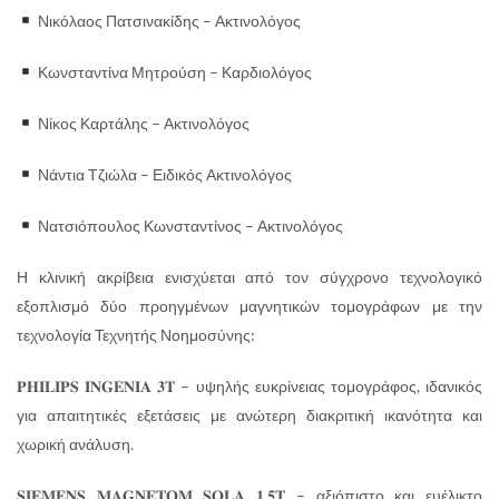
Νικόλαος Πατσινακίδης – Ακτινολόγος
Κωνσταντίνα Μητρούση – Καρδιολόγος
Νίκος Καρτάλης – Ακτινολόγος
Νάντια Τζιώλα – Ειδικός Ακτινολόγος
Νατσιόπουλος Κωνσταντίνος – Ακτινολόγος
Η κλινική ακρίβεια ενισχύεται από τον σύγχρονο τεχνολογικό
εξοπλισμό δύο προηγμένων μαγνητικών τομογράφων με την
τεχνολογία Τεχνητής Νοημοσύνης:
𝐏𝐇𝐈𝐋𝐈𝐏𝐒 𝐈𝐍𝐆𝐄𝐍𝐈𝐀 𝟑𝐓 – υψηλής ευκρίνειας τομογράφος, ιδανικός
για απαιτητικές εξετάσεις με ανώτερη διακριτική ικανότητα και
χωρική ανάλυση.
𝐒𝐈𝐄𝐌𝐄𝐍𝐒 𝐌𝐀𝐆𝐍𝐄𝐓𝐎𝐌 𝐒𝐎𝐋𝐀 𝟏.𝟓𝐓 – αξιόπιστο και ευέλικτο