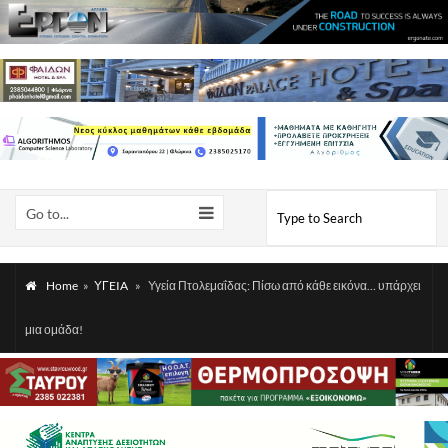
Go to...
Home
»
ΥΓEIA
»
Υγεία Πτολεμαΐδας: Πίσω από κάθε εικόνα… υπάρχει
μια ομάδα!