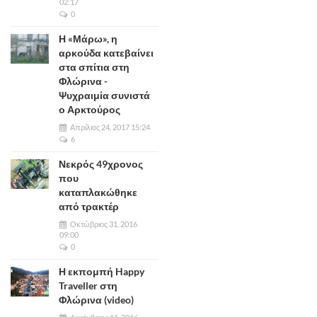
02:17
0
Η «Μάρω», η
αρκούδα κατεβαίνει
στα σπίτια στη
Φλώρινα -
Ψυχραιμία συνιστά
ο Αρκτούρος
Απρίλιος 24, 2017 15:24
6
Νεκρός 49χρονος
που
καταπλακώθηκε
από τρακτέρ
Οκτώβριος 31, 2016
09:00
0
Η εκπομπή Happy
Traveller στη
Φλώρινα (video)