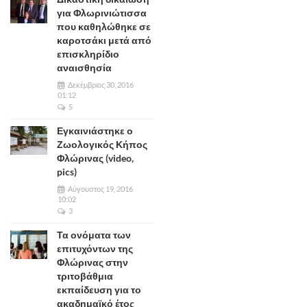
για Φλωρινιώτισσα
που καθηλώθηκε σε
καροτσάκι μετά από
επισκληρίδιο
αναισθησία
Δεκέμβριος 30, 2016
01:12
5
Εγκαινιάστηκε ο
Ζωολογικός Κήπος
Φλώρινας (video,
pics)
Αύγουστος 19, 2016
10:02
3
Τα ονόματα των
επιτυχόντων της
Φλώρινας στην
τριτοβάθμια
εκπαίδευση για το
ακαδημαϊκό έτος