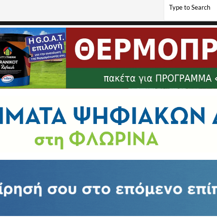
ταν δεν σταματάς να τρως, ακόμα κι όταν νιώθεις δυσφορία