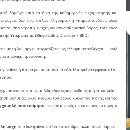
ητό ξεφεύγει από τα όρια της καθημερινής ευχαρίστησης και
περφαγίας δεν είναι απλώς «λιγούρες» ή «παρασπονδίες», αλλά
νται από ντροπή, ενοχές και συναισθηματικό βάρος, τότε ίσως
ής Υπερφαγίας (Binge Eating Disorder – BED).
αι με τη λαιμαργία, στιγματίζεται ως έλλειψη αυτοελέγχου — ενώ
επιστημονική προσέγγιση.
γυναίκες ή άτομα με παραπανίσια κιλά. Μπορεί να εμφανιστεί σε
ότυπου.
ή, πιστεύοντας πως απλώς «δεν έχουν πειθαρχία» ή «τους λείπει
τηση βοήθειας, αλλά ενισχύει τον φαύλο κύκλο της ενοχής και της
ή χαμηλή αυτοεκτίμηση
, ενώ σε αρκετές περιπτώσεις το φαγητό
λή μάχη
που δεν φαίνεται πάντα στο σώμα, αλλά πάντα βαραίνει