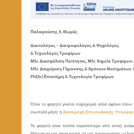
Παλικρούσης Λ. Θωμάς
Διαιτολόγος – Διατροφολόγος & Ψυχολόγος
& Τεχνολόγος Τροφίμων
ΜSc Διασφάλιση Ποιότητας, ΜSc Χημεία Τροφίμων,
MSc Διαχείριση Γήρανσης & Χρόνιων Νοσημάτων, 
PhD(c) Επιστήμη & Τεχνολογία Τροφίμων
Όταν το φαγητό γίνεται παρηγοριά αλλά αφήνει πίσω το
σιωπηλή μάχη: η
Διαταραχή Επεισοδιακής Υπερφαγί
Το φαγητό είναι πολλά περισσότερα από απλή ανάγκη:
Μπορεί να μας φέρει κοντά, να μας παρηγορήσει, να ξυ