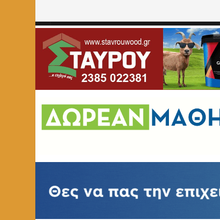
Home
»
ΑΡΘΡΑ
»
Διαταραχή επεισοδιακής υπερφαγίας: Ό