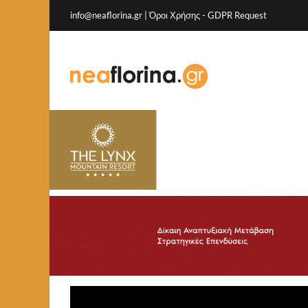
info@neaflorina.gr |
Όροι Χρήσης
-
GDPR Request