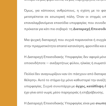
Όμως, για κάποιους ανθρώπους, η σχέση με το φαγ
μετατρέπεται σε εσωτερική πάλη. Όταν οι στιγμές υ
επαναλαμβανόμενα επεισόδια υπερφαγίας που συνοδεύο
πρόκειται για κάτι πιο σοβαρό: τη
Διαταραχή Επεισοδιακ
Μια ψυχική διαταραχή που συχνά παρανοείται ή συγχέετ
στην πραγματικότητα απαιτεί κατανόηση, φροντίδα και 
Η Διαταραχή Επεισοδιακής Υπερφαγίας δεν αφορά μόνο 
οποιονδήποτε — ανεξαρτήτως φύλου, ηλικίας ή σωματ
Πολλοί δεν αναγνωρίζουν καν ότι πάσχουν από διαταραχ
θέληση». Αυτό το στίγμα όχι μόνο καθυστερεί την αναζή
υπερφαγίας. Συχνά συνυπάρχει με
άγχος, κατάθλιψη
έχει γίνει από νωρίς μέσο παρηγοριάς ή επιβράβευσης.
Η Διαταραχή Επεισοδιακής Υπερφαγίας είναι μια
σιωπη