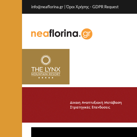
info@neaflorina.gr |
Όροι Χρήσης
-
GDPR Request