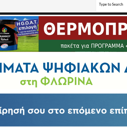
ϊστικού Πολιτιστικού Συλλόγου Νέου Καυκάσου «Ποντιακή Ιδέα»