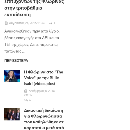
επιτυχόντων της Φλώρινας
στην τριτοβάθμια
εκπαίδευση
Αύγουστος 24, 2016 11:46
1
Ανακοινώθηκαν πριν από λίγο οι
βάσεις εισαγωγής στα ΑΕΙ και τα
ΤΕΙ της χώρας. Δείτε παρακάτω,
πατώντας ...
ΠΕΡΙΣΣΟΤΕΡΑ
Η Φλώρινα στο "The
Voice" με την Billie
Isak! (video, pics)
Δεκέμβριος 8, 2016
00:32
6
Δικαστική δικαίωση
για Φλωρινιώτισσα
που καθηλώθηκε σε
καροτσάκι μετά από