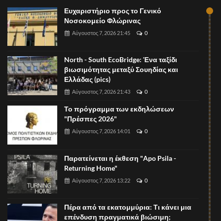
Ευχαριστήριο προς το Γενικό
Νοσοκομείο Φλώρινας
Αύγουστος 7, 2026 21:45
0
North - South EcoBridge: Ένα ταξίδι
βιωσιμότητας μεταξύ Σουηδίας και
Ελλάδας (pics)
Αύγουστος 7, 2026 21:43
0
Το πρόγραμμα των εκδηλώσεων
"Πρέσπες 2026"
Αύγουστος 7, 2026 14:01
0
Παρατείνεται η έκθεση "Apo Psila -
Returning Home"
Αύγουστος 7, 2026 13:22
0
Πέρα από τα εκατομμύρια: Τι κάνει μια
επένδυση πραγματικά βιώσιμη;