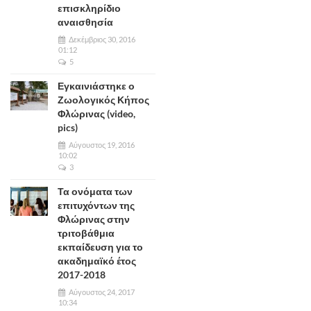
επισκληρίδιο
αναισθησία
Δεκέμβριος 30, 2016
01:12
5
Εγκαινιάστηκε ο
Ζωολογικός Κήπος
Φλώρινας (video,
pics)
Αύγουστος 19, 2016
10:02
3
Τα ονόματα των
επιτυχόντων της
Φλώρινας στην
τριτοβάθμια
εκπαίδευση για το
ακαδημαϊκό έτος
2017-2018
Αύγουστος 24, 2017
10:34