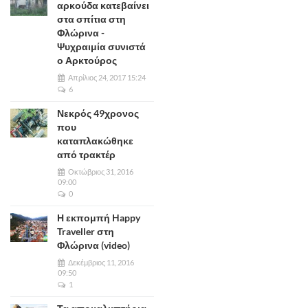
αρκούδα κατεβαίνει
στα σπίτια στη
Φλώρινα -
Ψυχραιμία συνιστά
ο Αρκτούρος
Απρίλιος 24, 2017 15:24
6
Νεκρός 49χρονος
που
καταπλακώθηκε
από τρακτέρ
Οκτώβριος 31, 2016
09:00
0
Η εκπομπή Happy
Traveller στη
Φλώρινα (video)
Δεκέμβριος 11, 2016
09:50
1