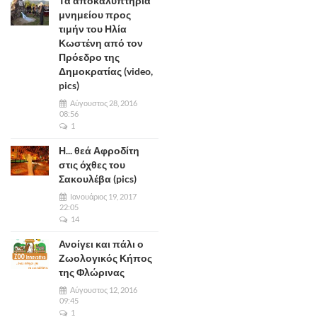
Τα αποκαλυπτήρια
μνημείου προς
τιμήν του Ηλία
Κωστένη από τον
Πρόεδρο της
Δημοκρατίας (video,
pics)
Αύγουστος 28, 2016
08:56
1
Η... θεά Αφροδίτη
στις όχθες του
Σακουλέβα (pics)
Ιανουάριος 19, 2017
22:05
14
Ανοίγει και πάλι ο
Ζωολογικός Κήπος
της Φλώρινας
Αύγουστος 12, 2016
09:45
1