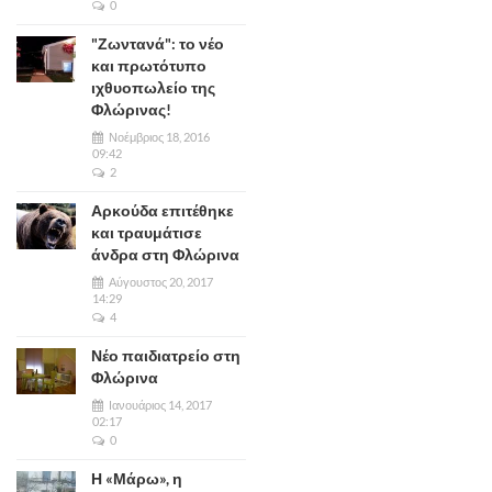
0
"Ζωντανά": το νέο
και πρωτότυπο
ιχθυοπωλείο της
Φλώρινας!
Νοέμβριος 18, 2016
09:42
2
Αρκούδα επιτέθηκε
και τραυμάτισε
άνδρα στη Φλώρινα
Αύγουστος 20, 2017
14:29
4
Νέο παιδιατρείο στη
Φλώρινα
Ιανουάριος 14, 2017
02:17
0
Η «Μάρω», η