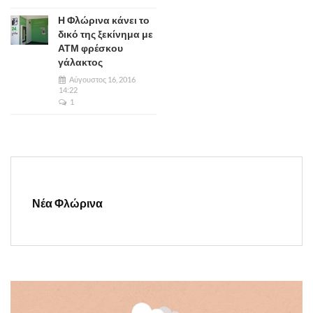
Η Φλώρινα κάνει το
δικό της ξεκίνημα με
ΑΤΜ φρέσκου
γάλακτος
Αύγουστος 16, 2016
14:22
1
Νέα Φλώρινα