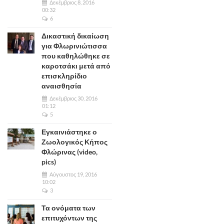
Δεκέμβριος 8, 2016
00:32
6
Δικαστική δικαίωση
για Φλωρινιώτισσα
που καθηλώθηκε σε
καροτσάκι μετά από
επισκληρίδιο
αναισθησία
Δεκέμβριος 30, 2016
01:12
5
Εγκαινιάστηκε ο
Ζωολογικός Κήπος
Φλώρινας (video,
pics)
Αύγουστος 19, 2016
10:02
3
Τα ονόματα των
επιτυχόντων της