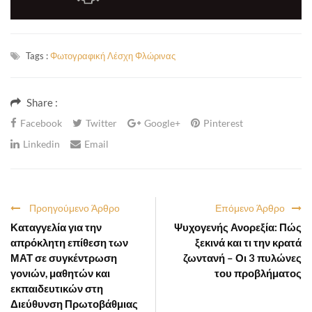
Tags :
Φωτογραφική Λέσχη Φλώρινας
Share :
Facebook
Twitter
Google+
Pinterest
Linkedin
Email
Προηγούμενο Άρθρο
Επόμενο Άρθρο
Καταγγελία για την
Ψυχογενής Ανορεξία: Πώς
απρόκλητη επίθεση των
ξεκινά και τι την κρατά
ΜΑΤ σε συγκέντρωση
ζωντανή – Οι 3 πυλώνες
γονιών, μαθητών και
του προβλήματος
εκπαιδευτικών στη
Διεύθυνση Πρωτοβάθμιας