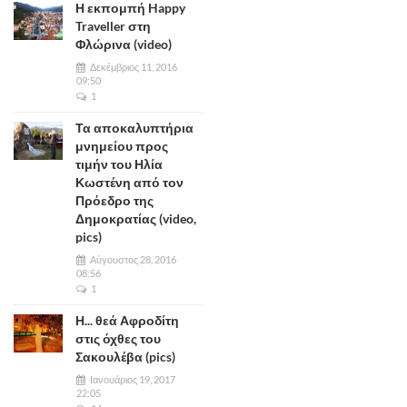
Η εκπομπή Happy
Traveller στη
Φλώρινα (video)
Δεκέμβριος 11, 2016
09:50
1
Τα αποκαλυπτήρια
μνημείου προς
τιμήν του Ηλία
Κωστένη από τον
Πρόεδρο της
Δημοκρατίας (video,
pics)
Αύγουστος 28, 2016
08:56
1
Η... θεά Αφροδίτη
στις όχθες του
Σακουλέβα (pics)
Ιανουάριος 19, 2017
22:05