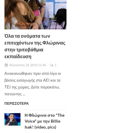
Όλα τα ονόματα των
επιτυχόντων της Φλώρινας
στην τριτοβάθμια
εκπαίδευση
Αύγουστος 24, 2016 11:46
1
Ανακοινώθηκαν πριν από λίγο οι
βάσεις εισαγωγής στα ΑΕΙ και τα
ΤΕΙ της χώρας. Δείτε παρακάτω,
πατώντας ...
ΠΕΡΙΣΣΟΤΕΡΑ
Η Φλώρινα στο "The
Voice" με την Billie
Isak! (video, pics)