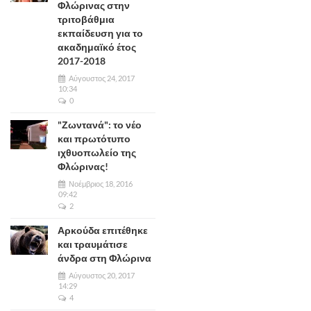
Φλώρινας στην
τριτοβάθμια
εκπαίδευση για το
ακαδημαϊκό έτος
2017-2018
Αύγουστος 24, 2017
10:34
0
"Ζωντανά": το νέο
και πρωτότυπο
ιχθυοπωλείο της
Φλώρινας!
Νοέμβριος 18, 2016
09:42
2
Αρκούδα επιτέθηκε
και τραυμάτισε
άνδρα στη Φλώρινα
Αύγουστος 20, 2017
14:29
4