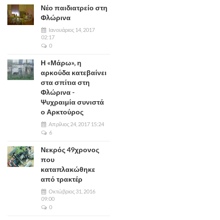
Νέο παιδιατρείο στη
Φλώρινα
Ιανουάριος 14, 2017
02:17
0
Η «Μάρω», η
αρκούδα κατεβαίνει
στα σπίτια στη
Φλώρινα -
Ψυχραιμία συνιστά
ο Αρκτούρος
Απρίλιος 24, 2017 15:24
6
Νεκρός 49χρονος
που
καταπλακώθηκε
από τρακτέρ
Οκτώβριος 31, 2016
09:00
0