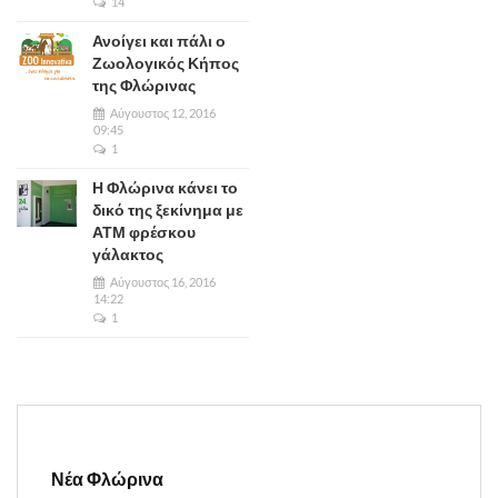
14
Ανοίγει και πάλι ο
Ζωολογικός Κήπος
της Φλώρινας
Αύγουστος 12, 2016
09:45
1
Η Φλώρινα κάνει το
δικό της ξεκίνημα με
ΑΤΜ φρέσκου
γάλακτος
Αύγουστος 16, 2016
14:22
1
Νέα Φλώρινα