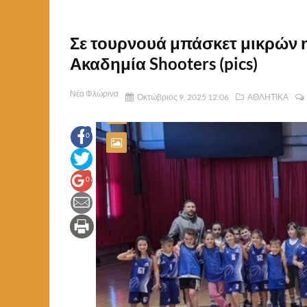
Σε τουρνουά μπάσκετ μικρών 
Ακαδημία Shooters (pics)
Νέα Φλώρινα
Οκτώβριος 9, 2025 12:06
ΑΘΛΗΤΙΚΑ
0
0