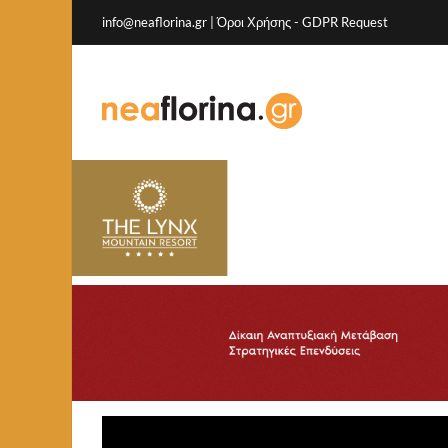
info@neaflorina.gr |
Όροι Χρήσης
-
GDPR Request