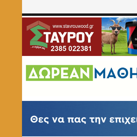
Home
»
ΑΘΛΗΤΙΚΑ
»
Σε τουρνουά μπάσκετ μικρών ηλικιώ