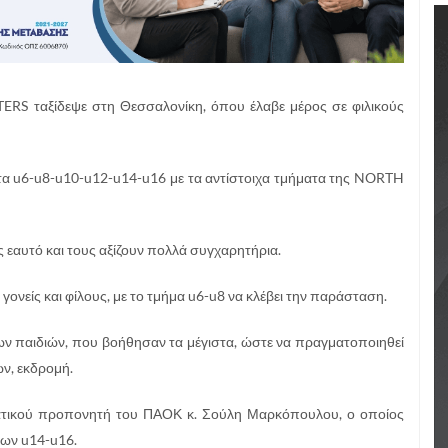
RS ταξίδεψε στη Θεσσαλονίκη, όπου έλαβε μέρος σε φιλικούς
ατα u6-u8-u10-u12-u14-u16 με τα αντίστοιχα τμήματα της NORTH
ς εαυτό και τους αξίζουν πολλά συγχαρητήρια.
ονείς και φίλους, με το τμήμα u6-u8 να κλέβει την παράσταση.
ων παιδιών, που βοήθησαν τα μέγιστα, ώστε να πραγματοποιηθεί
ν, εκδρομή.
ματικού προπονητή του ΠΑΟΚ κ. Σούλη Μαρκόπουλου, ο οποίος
των u14-u16.