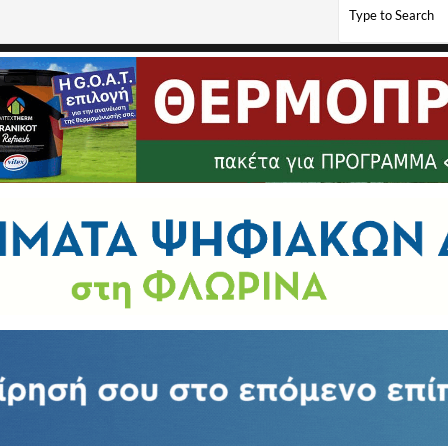
ν στη Θεσσαλονίκη η Ακαδημία Shooters (pics)