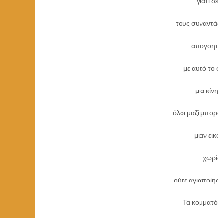
γιατί 
τους συναντάς
απογοητ
με αυτό το
μια κίν
όλοι μαζί μπο
μιαν ει
χωρί
ούτε αγιοποίη
Τα κομματ