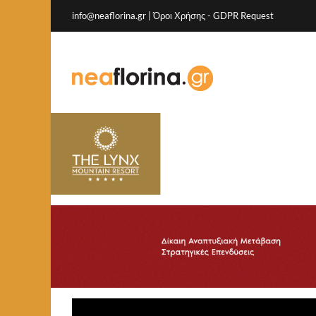
info@neaflorina.gr |
Όροι Χρήσης
-
GDPR Request