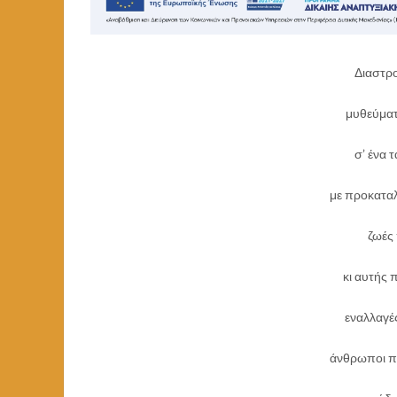
Διαστρ
μυθεύματ
σ’ ένα 
με προκαταλ
ζωές
κι αυτής 
εναλλαγέ
άνθρωποι π