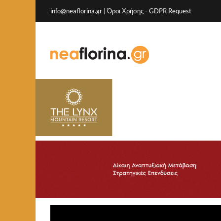
info@neaflorina.gr |
Όροι Χρήσης
-
GDPR Request