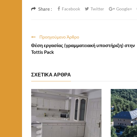
Share :
Facebook
Twitter
Google+
Προηγούμενο Άρθρο
Θέση εργασίας (γραμματειακή υποστήριξη) στην
Tottis Pack
ΣΧΕΤΙΚΑ ΑΡΘΡΑ
Αύγουστος 7, 2026 08:14
Αύγουστος 7, 
ειρα) Στο
Θέση Εργασίας (προϊσταμένου
Βάρδιας) Στην