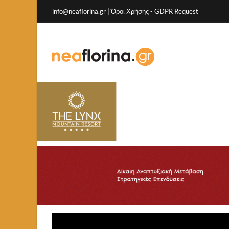
info@neaflorina.gr |
Όροι Χρήσης
-
GDPR Request