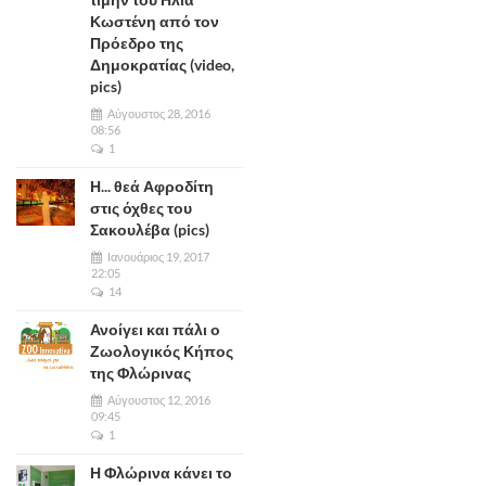
Κωστένη από τον
Πρόεδρο της
Δημοκρατίας (video,
pics)
Αύγουστος 28, 2016
08:56
1
Η... θεά Αφροδίτη
στις όχθες του
Σακουλέβα (pics)
Ιανουάριος 19, 2017
22:05
14
Ανοίγει και πάλι ο
Ζωολογικός Κήπος
της Φλώρινας
Αύγουστος 12, 2016
09:45
1
Η Φλώρινα κάνει το