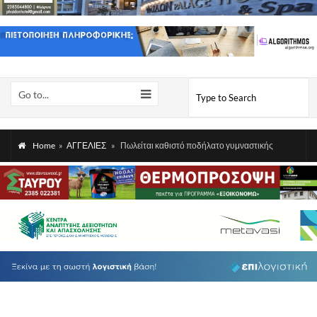
Go to...
Home
»
ΑΓΓΕΛΙΕΣ
»
Πωλείται καθιστό ποδήλατο γυμναστικής