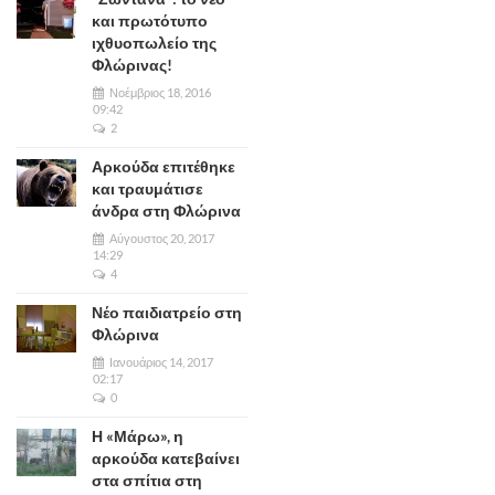
και πρωτότυπο
ιχθυοπωλείο της
Φλώρινας!
Νοέμβριος 18, 2016
09:42
2
Αρκούδα επιτέθηκε
και τραυμάτισε
άνδρα στη Φλώρινα
Αύγουστος 20, 2017
14:29
4
Νέο παιδιατρείο στη
Φλώρινα
Ιανουάριος 14, 2017
02:17
0
Η «Μάρω», η
αρκούδα κατεβαίνει
στα σπίτια στη