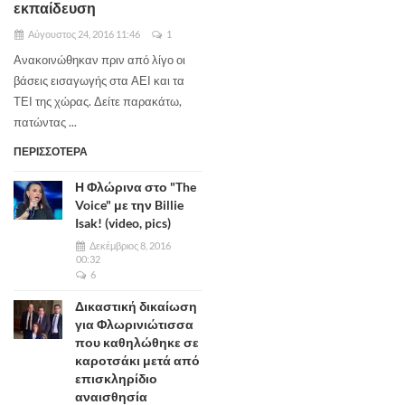
εκπαίδευση
Αύγουστος 24, 2016 11:46
1
Ανακοινώθηκαν πριν από λίγο οι
βάσεις εισαγωγής στα ΑΕΙ και τα
ΤΕΙ της χώρας. Δείτε παρακάτω,
πατώντας ...
ΠΕΡΙΣΣΟΤΕΡΑ
Η Φλώρινα στο "The
Voice" με την Billie
Isak! (video, pics)
Δεκέμβριος 8, 2016
00:32
6
Δικαστική δικαίωση
για Φλωρινιώτισσα
που καθηλώθηκε σε
καροτσάκι μετά από
επισκληρίδιο
αναισθησία