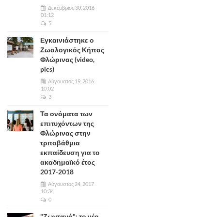
Δεκέμβριος 30, 2016
01:12
5
Εγκαινιάστηκε ο
Ζωολογικός Κήπος
Φλώρινας (video,
pics)
Αύγουστος 19, 2016
10:02
3
Τα ονόματα των
επιτυχόντων της
Φλώρινας στην
τριτοβάθμια
εκπαίδευση για το
ακαδημαϊκό έτος
2017-2018
Αύγουστος 24, 2017
10:34
0
"Ζωντανά": το νέο