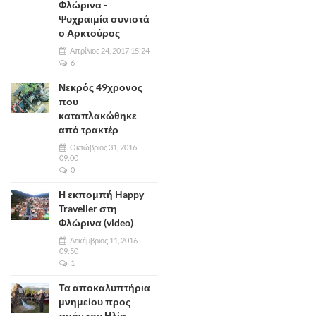
Φλώρινα -
Ψυχραιμία συνιστά
ο Αρκτούρος
Απρίλιος 24, 2017 15:24
6
Νεκρός 49χρονος
που
καταπλακώθηκε
από τρακτέρ
Οκτώβριος 31, 2016
09:00
0
Η εκπομπή Happy
Traveller στη
Φλώρινα (video)
Δεκέμβριος 11, 2016
09:50
1
Τα αποκαλυπτήρια
μνημείου προς
τιμήν του Ηλία