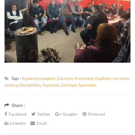
Tags :
Αγροκτηνοτροφικός Σύλλογος Ανατολικής Εορδαίας και νότιας
λεκάνης Βεγορίτιδας
,
Αγροτικός Σύλλογος Αμυνταίου
Share :
Facebook
Twitter
Google+
Pinterest
Linkedin
Email