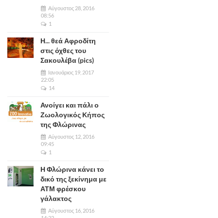
Αύγουστος 28, 2016
08:56
1
Η... θεά Αφροδίτη
στις όχθες του
Σακουλέβα (pics)
Ιανουάριος 19, 2017
22:05
14
Ανοίγει και πάλι ο
Ζωολογικός Κήπος
της Φλώρινας
Αύγουστος 12, 2016
09:45
1
Η Φλώρινα κάνει το
δικό της ξεκίνημα με
ΑΤΜ φρέσκου
γάλακτος
Αύγουστος 16, 2016
14:22