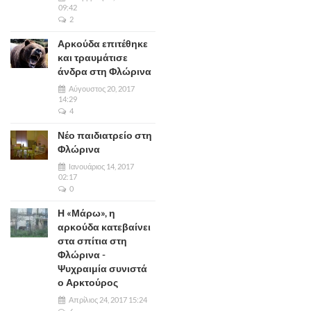
09:42
2
Αρκούδα επιτέθηκε
και τραυμάτισε
άνδρα στη Φλώρινα
Αύγουστος 20, 2017
14:29
4
Νέο παιδιατρείο στη
Φλώρινα
Ιανουάριος 14, 2017
02:17
0
Η «Μάρω», η
αρκούδα κατεβαίνει
στα σπίτια στη
Φλώρινα -
Ψυχραιμία συνιστά
ο Αρκτούρος
Απρίλιος 24, 2017 15:24