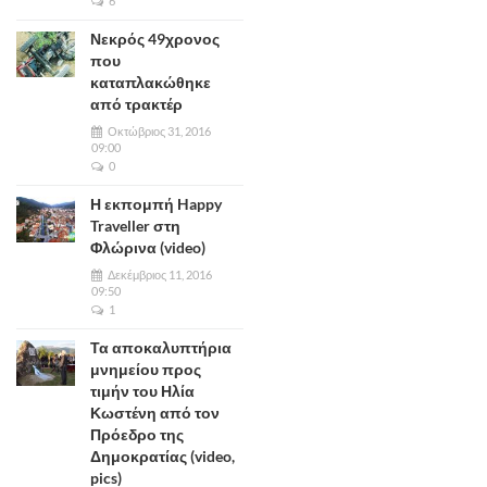
6
Νεκρός 49χρονος
που
καταπλακώθηκε
από τρακτέρ
Οκτώβριος 31, 2016
09:00
0
Η εκπομπή Happy
Traveller στη
Φλώρινα (video)
Δεκέμβριος 11, 2016
09:50
1
Τα αποκαλυπτήρια
μνημείου προς
τιμήν του Ηλία
Κωστένη από τον
Πρόεδρο της
Δημοκρατίας (video,
pics)