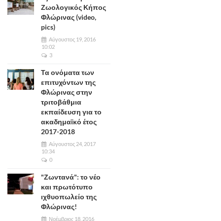
Ζωολογικός Κήπος
Φλώρινας (video,
pics)
Αύγουστος 19, 2016
10:02
3
Τα ονόματα των
επιτυχόντων της
Φλώρινας στην
τριτοβάθμια
εκπαίδευση για το
ακαδημαϊκό έτος
2017-2018
Αύγουστος 24, 2017
10:34
0
"Ζωντανά": το νέο
και πρωτότυπο
ιχθυοπωλείο της
Φλώρινας!
Νοέμβριος 18, 2016