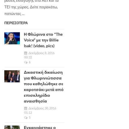
βάσεις εισαγωγής στα ΑΕΙ και τα
ΤΕΙ της χώρας. Δείτε παρακάτω,
πατώντας ...
ΠΕΡΙΣΣΟΤΕΡΑ
Η Φλώρινα στο "The
Voice" με την Billie
Isak! (video, pics)
Δεκέμβριος 8, 2016
00:32
6
Δικαστική δικαίωση
για Φλωρινιώτισσα
που καθηλώθηκε σε
καροτσάκι μετά από
επισκληρίδιο
αναισθησία
Δεκέμβριος 30, 2016
01:12
5
Εγκαινιάστηκε ο