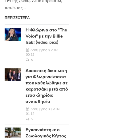
ΤΕΙ της χώρας. Δείτε παρακάτω,
πατώντας ...
ΠΕΡΙΣΣΟΤΕΡΑ
Η Φλώρινα στο "The
Voice" με την Billie
Isak! (video, pics)
Δεκέμβριος 8, 2016
00:32
6
Δικαστική δικαίωση
για Φλωρινιώτισσα
που καθηλώθηκε σε
καροτσάκι μετά από
επισκληρίδιο
αναισθησία
Δεκέμβριος 30, 2016
01:12
5
Εγκαινιάστηκε ο
Ζωολογικός Κήπος