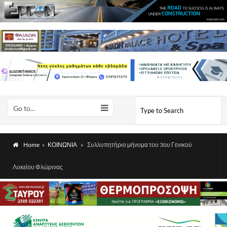
Go to...
Home
»
ΚΟΙΝΩΝΙΑ
»
Συλλυπητήριο μήνυμα του 3ου Γενικού
Λυκείου Φλώρινας