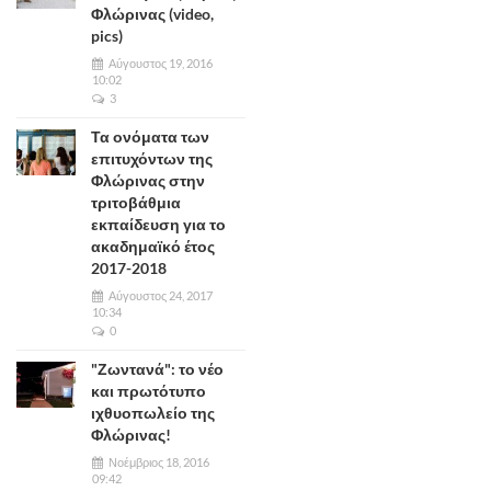
Φλώρινας (video,
pics)
Αύγουστος 19, 2016
10:02
3
Τα ονόματα των
επιτυχόντων της
Φλώρινας στην
τριτοβάθμια
εκπαίδευση για το
ακαδημαϊκό έτος
2017-2018
Αύγουστος 24, 2017
10:34
0
"Ζωντανά": το νέο
και πρωτότυπο
ιχθυοπωλείο της
Φλώρινας!
Νοέμβριος 18, 2016
09:42