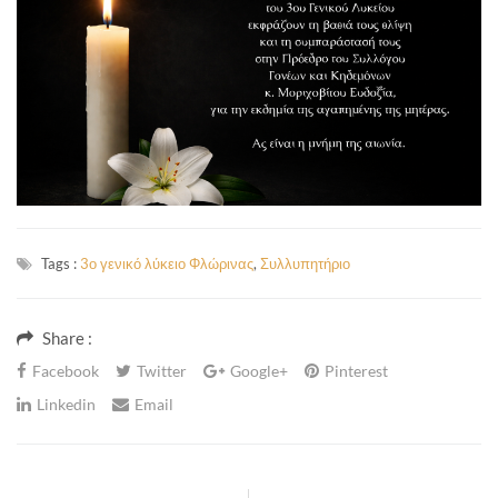
Tags :
3ο γενικό λύκειο Φλώρινας
,
Συλλυπητήριο
Share :
Facebook
Twitter
Google+
Pinterest
Linkedin
Email