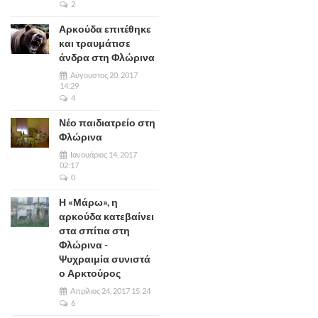
2
Αρκούδα επιτέθηκε
και τραυμάτισε
άνδρα στη Φλώρινα
Αύγουστος 20, 2017
14:29
4
Νέο παιδιατρείο στη
Φλώρινα
Ιανουάριος 14, 2017
02:17
0
Η «Μάρω», η
αρκούδα κατεβαίνει
στα σπίτια στη
Φλώρινα -
Ψυχραιμία συνιστά
ο Αρκτούρος
Απρίλιος 24, 2017 15:24
6