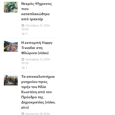
Νεκρός 49χρονος
που
καταπλακώθηκε
από τρακτέρ
Οκτώβριος 31, 2016
09:00
0
Η εκπομπή Happy
Traveller στη
Φλώρινα (video)
Δεκέμβριος 11, 2016
09:50
1
Τα αποκαλυπτήρια
μνημείου προς
τιμήν του Ηλία
Κωστένη από τον
Πρόεδρο της
Δημοκρατίας (video,
pics)
Αύγουστος 28, 2016