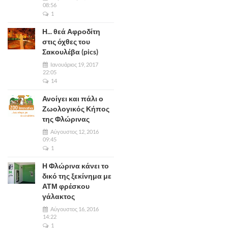
08:56
1
Η... θεά Αφροδίτη
στις όχθες του
Σακουλέβα (pics)
Ιανουάριος 19, 2017
22:05
14
Ανοίγει και πάλι ο
Ζωολογικός Κήπος
της Φλώρινας
Αύγουστος 12, 2016
09:45
1
Η Φλώρινα κάνει το
δικό της ξεκίνημα με
ΑΤΜ φρέσκου
γάλακτος
Αύγουστος 16, 2016
14:22
1