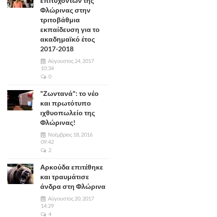
επιτυχόντων της
Φλώρινας στην
τριτοβάθμια
εκπαίδευση για το
ακαδημαϊκό έτος
2017-2018
Αύγουστος 24, 2017
10:34
0
"Ζωντανά": το νέο
και πρωτότυπο
ιχθυοπωλείο της
Φλώρινας!
Νοέμβριος 18, 2016
09:42
2
Αρκούδα επιτέθηκε
και τραυμάτισε
άνδρα στη Φλώρινα
Αύγουστος 20, 2017
14:29
4