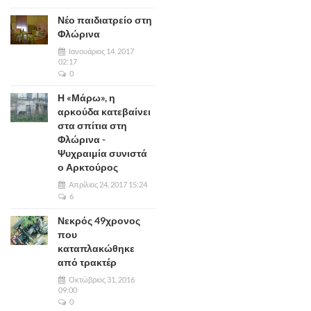
Νέο παιδιατρείο στη
Φλώρινα
Ιανουάριος 14, 2017
02:17
0
Η «Μάρω», η
αρκούδα κατεβαίνει
στα σπίτια στη
Φλώρινα -
Ψυχραιμία συνιστά
ο Αρκτούρος
Απρίλιος 24, 2017 15:24
6
Νεκρός 49χρονος
που
καταπλακώθηκε
από τρακτέρ
Οκτώβριος 31, 2016
09:00
0