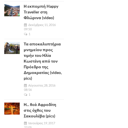
Η εκπομπή Happy
Traveller στη
Φλώρινα (video)
Δεκέμβριος 11, 2016
09:50
1
Τα αποκαλυπτήρια
μνημείου προς
τιμήν του Ηλία
Κωστένη από τον
Πρόεδρο της
Δημοκρατίας (video,
pics)
Αύγουστος 28, 2016
08:56
1
Η... θεά Αφροδίτη
στις όχθες του
Σακουλέβα (pics)
Ιανουάριος 19, 2017
22:05