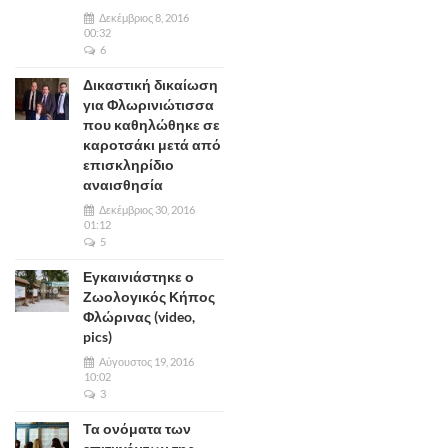
Δεκέμβριος 8, 2016
00:32
6
Δικαστική δικαίωση
για Φλωρινιώτισσα
που καθηλώθηκε σε
καροτσάκι μετά από
επισκληρίδιο
αναισθησία
Δεκέμβριος 30, 2016
01:12
5
Εγκαινιάστηκε ο
Ζωολογικός Κήπος
Φλώρινας (video,
pics)
Αύγουστος 19, 2016
10:02
3
Τα ονόματα των