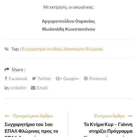
Με εκτίμηση, οι οικογένειες
Αργυροπούλου Ουρανίας
Μωϋσιάδη Κωνσταντίνου
Tags :
Ευχαριστήριο πένθους
,
Νοσοκομείο Φλώρινας
Share :
Facebook
Twitter
Google+
Pinterest
Linkedin
Email
Προηγούμενο Άρθρο
Επόμενο Άρθρο
Συγχαρητήριο του 1ου
Το Κτήμα Κυρ – Γιάννη
ΕΠΑΛ Φλώρινας προς το
στηρίζει Πρόγραμμα