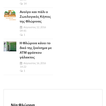
14
Ανοίγει και πάλι ο
Ζωολογικός Κήπος
της Φλώρινας
Αύγουστος 12, 2016
09:45
1
Η Φλώρινα κάνει το
δικό της ξεκίνημα με
ΑΤΜ φρέσκου
γάλακτος
Αύγουστος 16, 2016
14:22
1
Νέα Φλώρινα