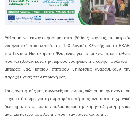
Θέλουμε να ευχαριστήσουμε, από βάθους καρδίας, το ιατρικό/
νοσηλευτικό προσωπικό, της Παθολογικής Κλινικής και το ΕΚΑΒ,
του Γενικού Νοσοκομείου Φλώρινας, για τις άοκνες προσπάθειες
που κατέβαλαν, κατά την περίοδο νοσηλείας της κόρης- συζύγου –
μητέρας μας. Τέτοιου επιπέδου υπηρεσίες αναβαθμίζουν την
παροχή υγείας στην περιοχή μας.
Τους αγαπητούς μας συγγενείς και φίλους, νιώθουμε την ανάγκη να
ευχαριστήσουμε, για τη συμπαράστασή τους όλο αυτό το χρονικό
διάστημα, της επταετούς ταλαιπωρίας της κόρη-συζύγου-μητέρας
μας. Ειδικότερα τις φίλες της που ήταν πάντα κοντά της.