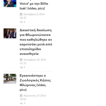
Voice" με την Billie
Isak! (video, pics)
Δεκέμβριος 8, 2016
00:32
6
Δικαστική δικαίωση
για Φλωρινιώτισσα
που καθηλώθηκε σε
καροτσάκι μετά από
επισκληρίδιο
αναισθησία
Δεκέμβριος 30, 2016
01:12
5
Εγκαινιάστηκε ο
Ζωολογικός Κήπος
Φλώρινας (video,
pics)
Αύγουστος 19, 2016
10:02
3