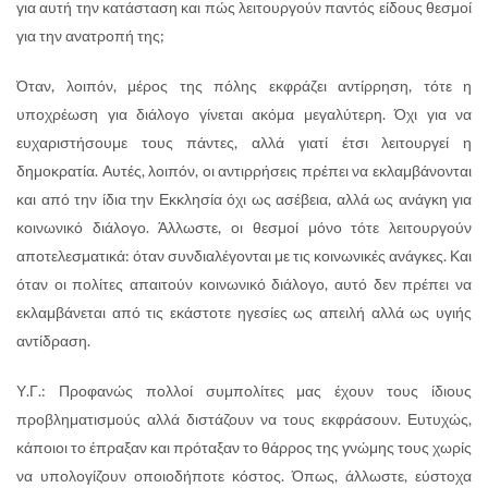
για αυτή την κατάσταση και πώς λειτουργούν παντός είδους θεσμοί
για την ανατροπή της;
Όταν, λοιπόν, μέρος της πόλης εκφράζει αντίρρηση, τότε η
υποχρέωση για διάλογο γίνεται ακόμα μεγαλύτερη. Όχι για να
ευχαριστήσουμε τους πάντες, αλλά γιατί έτσι λειτουργεί η
δημοκρατία. Αυτές, λοιπόν, οι αντιρρήσεις πρέπει να εκλαμβάνονται
και από την ίδια την Εκκλησία όχι ως ασέβεια, αλλά ως ανάγκη για
κοινωνικό διάλογο. Άλλωστε, οι θεσμοί μόνο τότε λειτουργούν
αποτελεσματικά: όταν συνδιαλέγονται με τις κοινωνικές ανάγκες. Και
όταν οι πολίτες απαιτούν κοινωνικό διάλογο, αυτό δεν πρέπει να
εκλαμβάνεται από τις εκάστοτε ηγεσίες ως απειλή αλλά ως υγιής
αντίδραση.
Υ.Γ.: Προφανώς πολλοί συμπολίτες μας έχουν τους ίδιους
προβληματισμούς αλλά διστάζουν να τους εκφράσουν. Ευτυχώς,
κάποιοι το έπραξαν και πρόταξαν το θάρρος της γνώμης τους χωρίς
να υπολογίζουν οποιοδήποτε κόστος. Όπως, άλλωστε, εύστοχα