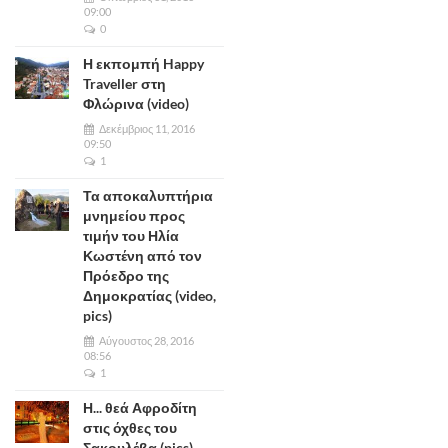
09:00
0
Η εκπομπή Happy
Traveller στη
Φλώρινα (video)
Δεκέμβριος 11, 2016
09:50
1
Τα αποκαλυπτήρια
μνημείου προς
τιμήν του Ηλία
Κωστένη από τον
Πρόεδρο της
Δημοκρατίας (video,
pics)
Αύγουστος 28, 2016
08:56
1
Η... θεά Αφροδίτη
στις όχθες του
Σακουλέβα (pics)