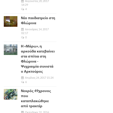
Αύγουστος 20, 2017
14:29
4
Νέο παιδιατρείο στη
Φλώρινα
Ιανουάριος 14, 2017
02:17
0
Η «Μάρω», η
αρκούδα κατεβαίνει
στα σπίτια στη
Φλώρινα -
Ψυχραιμία συνιστά
ο Αρκτούρος
Απρίλιος 24, 2017 15:24
6
Νεκρός 49χρονος
που
καταπλακώθηκε
από τρακτέρ
Οκτώβριος 31, 2016