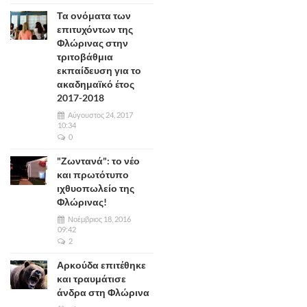
Τα ονόματα των
επιτυχόντων της
Φλώρινας στην
τριτοβάθμια
εκπαίδευση για το
ακαδημαϊκό έτος
2017-2018
Αύγουστος 24, 2017
10:34
0
"Ζωντανά": το νέο
και πρωτότυπο
ιχθυοπωλείο της
Φλώρινας!
Νοέμβριος 18, 2016
09:42
2
Αρκούδα επιτέθηκε
και τραυμάτισε
άνδρα στη Φλώρινα