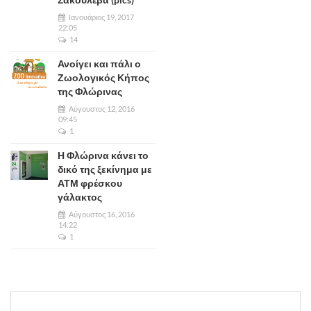
Ιανουάριος 19, 2017
22:05
14
Ανοίγει και πάλι ο
Ζωολογικός Κήπος
της Φλώρινας
Αύγουστος 12, 2016
09:45
1
Η Φλώρινα κάνει το
δικό της ξεκίνημα με
ΑΤΜ φρέσκου
γάλακτος
Αύγουστος 16, 2016
14:22
1