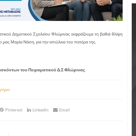
ατικού Δημοτικού Σχολείου Φλώρινας εκφράζουμε τη βαθιά θλίψη
 μας Μαρία Νάση, για την απώλεια του πατέρα της.
δασκόντων του Πειραματικού Δ.Σ Φλώρινας
τήριο
Pinterest
Linkedin
Email