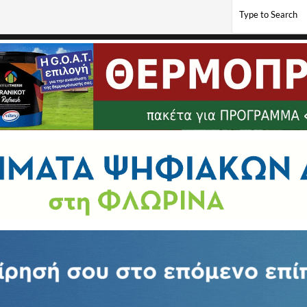
αματικού Δημοτικού Σχολείου Φλώρινας