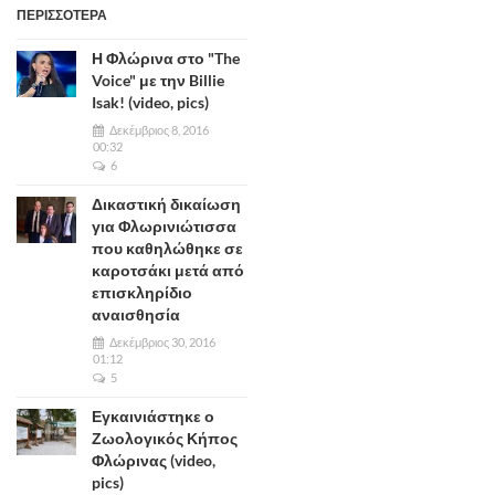
ΠΕΡΙΣΣΟΤΕΡΑ
Η Φλώρινα στο "The
Voice" με την Billie
Isak! (video, pics)
Δεκέμβριος 8, 2016
00:32
6
Δικαστική δικαίωση
για Φλωρινιώτισσα
που καθηλώθηκε σε
καροτσάκι μετά από
επισκληρίδιο
αναισθησία
Δεκέμβριος 30, 2016
01:12
5
Εγκαινιάστηκε ο
Ζωολογικός Κήπος
Φλώρινας (video,
pics)