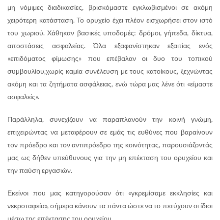
μη νόμιμες διαδικασίες, βρισκόμαστε εγκλωβισμένοι σε ακόμη
χειρότερη κατάσταση. Το ορυχείο έχει πλέον εισχωρήσει στον ιστό
του χωριού. Χάθηκαν βασικές υποδομές: δρόμοι, γήπεδα, δίκτυα,
αποστάσεις ασφαλείας. Όλα εξαφανίστηκαν εξαιτίας ενός
«επιδόματος φίμωσης» που επέβαλαν οι δυο του τοπικού
συμβουλίου,χωρίς καμία συνέλευση με τους κατοίκους, ξεχνώντας
ακόμη και τα ζητήματα ασφάλειας, ενώ τώρα μας λένε ότι «είμαστε
ασφαλείς».
Παράλληλα, συνεχίζουν να παραπλανούν την κοινή γνώμη,
επιχειρώντας να μεταφέρουν σε εμάς τις ευθύνες που βαραίνουν
τον πρόεδρο και τον αντιπρόεδρο της κοινότητας, παρουσιάζοντάς
μας ως δήθεν υπεύθυνους για την μη επέκταση του ορυχείου και
την παύση εργασιών.
Εκείνοι που μας κατηγορούσαν ότι «γκρεμίσαμε εκκλησίες και
νεκροταφεία», σήμερα κάνουν τα πάντα ώστε να το πετύχουν οι ίδιοι
μέσω της επέκτασης του ορυχείου.