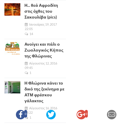
Η... θεά Αφροδίτη
στις όχθες του
Σακουλέβα (pics)
Ιανουάριος 19, 2017
22:05
14
Ανοίγει και πάλι ο
Ζωολογικός Κήπος
της Φλώρινας
Αύγουστος 12, 2016
09:45
1
Η Φλώρινα κάνει το
δικό της ξεκίνημα με
ΑΤΜ φρέσκου
γάλακτος
Αύγουστος 16, 2016
14:22
0
0
1