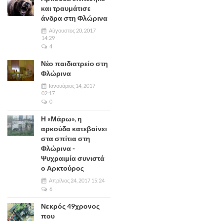
και τραυμάτισε
άνδρα στη Φλώρινα
Αύγουστος 20, 2017
14:29
4
Νέο παιδιατρείο στη
Φλώρινα
Ιανουάριος 14, 2017
02:17
0
Η «Μάρω», η
αρκούδα κατεβαίνει
στα σπίτια στη
Φλώρινα -
Ψυχραιμία συνιστά
ο Αρκτούρος
Απρίλιος 24, 2017 15:24
6
Νεκρός 49χρονος
που