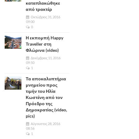
καταπλακώθηκε
από τρακτέρ
Οκτώβριος 31, 2016
09:00
0
Η εκπομπή Happy
Traveller στη
Φλώρινα (video)
Δεκέμβριος 11, 2016
09:50
1
Τα αποκαλυπτήρια
μνημείου προς
τιμήν του Ηλία
Κωστένη από τον
Πρόεδρο της
Δημοκρατίας (video,
pics)
Αύγουστος 28, 2016
08:56
1