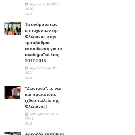
Αύγουστος 19, 2016
10:02
3
Τα ονόματα των
επιτυχόντων της
Φλώρινας στην
τριτοβάθμια
εκπαίδευση για το
ακαδημαϊκό έτος
2017-2018
Αύγουστος 24, 2017
10:34
0
"Ζωντανά": το νέο
και πρωτότυπο
ιχθυοπωλείο της
Φλώρινας!
Νοέμβριος 18, 2016
09:42
2
Αρκούδα επιτέθηκε