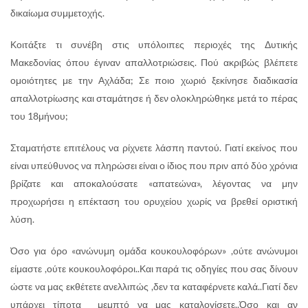
δικαίωμα συμμετοχής.
Κοιτάξτε τι συνέβη στις υπόλοιπες περιοχές της Δυτικής
Μακεδονίας όπου έγιναν απαλλοτριώσεις. Πού ακριβώς βλέπετε
ομοιότητες με την Αχλάδα; Σε ποιο χωριό ξεκίνησε διαδικασία
απαλλοτρίωσης και σταμάτησε ή δεν ολοκληρώθηκε μετά το πέρας
του 18μήνου;
Σταματήστε επιτέλους να ρίχνετε λάσπη παντού. Γιατί εκείνος που
είναι υπεύθυνος να πληρώσει είναι ο ίδιος που πριν από δύο χρόνια
βρίζατε και αποκαλούσατε «απατεώνα», λέγοντας να μην
προχωρήσει η επέκταση του ορυχείου χωρίς να βρεθεί οριστική
λύση.
Όσο για όρο «ανώνυμη ομάδα κουκουλοφόρων» ,ούτε ανώνυμοι
είμαστε ,ούτε κουκουλοφόροι..Και παρά τις οδηγίες που σας δίνουν
ώστε να μας εκθέτετε ανελλιπώς ,δεν τα καταφέρνετε καλά..Γιατί δεν
υπάρχει τίποτα μεμπτό να μας καταλογίσετε..Όσο και αν