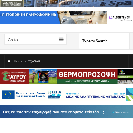
Go to...
Home
»
Αχλάδα