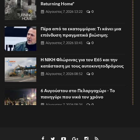
Returning Home"
Αύγουστος 7, 2026 13:22
0
Πέρα από τα εκατομμύρια: Τι κάνει μια
επένδυση πραγματικά βιώσιμη;
Αύγουστος 7, 2026 10:41
0
Η ΝΙΚΗ Φλώρινας για τον Ε65 και την
κατάσταση με τους αυτοκινητοδρόμους
Αύγουστος 7, 2026 08:52
0
6 Αυγούστου στο Πελαργοχώρι - Το
πανηγύρι που νικά τον χρόνο
Αύγουστος 7, 2026 08:34
0
Ξεκίνησαν οι υποβολές περιλήψεων για
το 1ο Πανελλήνιο Συνέδριο
Νευροψυχολογίας Παιδιού και