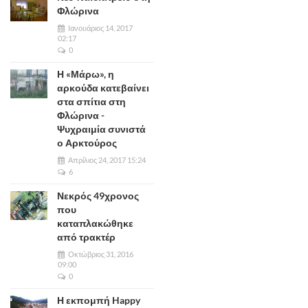
Φλώρινα
Ιανουάριος 14, 2017
02:17
0
Η «Μάρω», η
αρκούδα κατεβαίνει
στα σπίτια στη
Φλώρινα -
Ψυχραιμία συνιστά
ο Αρκτούρος
Απρίλιος 24, 2017 15:24
6
Νεκρός 49χρονος
που
καταπλακώθηκε
από τρακτέρ
Οκτώβριος 31, 2016
09:00
0
Η εκπομπή Happy