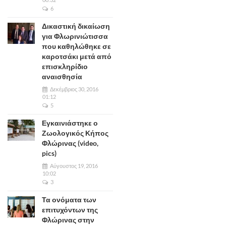
6
Δικαστική δικαίωση
για Φλωρινιώτισσα
που καθηλώθηκε σε
καροτσάκι μετά από
επισκληρίδιο
αναισθησία
Δεκέμβριος 30, 2016
01:12
5
Εγκαινιάστηκε ο
Ζωολογικός Κήπος
Φλώρινας (video,
pics)
Αύγουστος 19, 2016
10:02
3
Τα ονόματα των
επιτυχόντων της
Φλώρινας στην