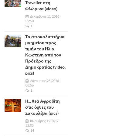
Traveller στη
Φλώρινα (video)
Δεκέμβριος 11, 2016
09:50
1
Τα αποκαλυπτήρια
μνημείου προς
τιμήν του Ηλία
Κωστένη από τον
Πρόεδρο της
Δημοκρατίας (video,
pics)
Αύγουστος 28, 2016
08:56
1
Η... θεά Αφροδίτη
στις όχθες του
Σακουλέβα (pics)
Ιανουάριος 19, 2017
22:05
14