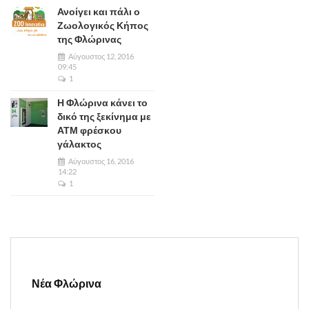
Ανοίγει και πάλι ο
Ζωολογικός Κήπος
της Φλώρινας
Αύγουστος 12, 2016
09:45
1
Η Φλώρινα κάνει το
δικό της ξεκίνημα με
ΑΤΜ φρέσκου
γάλακτος
Αύγουστος 16, 2016
14:22
1
Νέα Φλώρινα