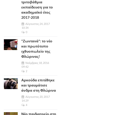
τριτοβάθμια
εκπαίδευση για το
ακαδημαϊκό έτος
2017-2018
Αύγουστος 24, 2017
10:34
0
"Ζωντανά": το νέο
και πρωτότυπο
ιχθυοπωλείο της
Φλώρινας!
Νοέμβριος 18, 2016
09:42
2
Αρκούδα επιτέθηκε
και τραυμάτισε
άνδρα στη Φλώρινα
Αύγουστος 20, 2017
14:29
4
Νέο παιδιατρείο στη