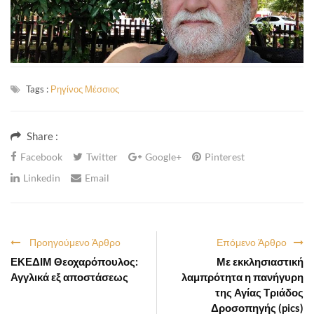
Tags :
Ρηγίνος Μέσσιος
Share :
Facebook
Twitter
Google+
Pinterest
Linkedin
Email
Προηγούμενο Άρθρο
Επόμενο Άρθρο
ΕΚΕΔΙΜ Θεοχαρόπουλος:
Με εκκλησιαστική
Αγγλικά εξ αποστάσεως
λαμπρότητα η πανήγυρη
της Αγίας Τριάδος
Δροσοπηγής (pics)