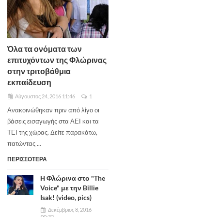
Όλα τα ονόματα των
επιτυχόντων της Φλώρινας
στην τριτοβάθμια
εκπαίδευση
Αύγουστος 24, 2016 11:46
1
Ανακοινώθηκαν πριν από λίγο οι
βάσεις εισαγωγής στα ΑΕΙ και τα
ΤΕΙ της χώρας. Δείτε παρακάτω,
πατώντας ...
ΠΕΡΙΣΣΟΤΕΡΑ
Η Φλώρινα στο "The
Voice" με την Billie
Isak! (video, pics)
Δεκέμβριος 8, 2016
00:32