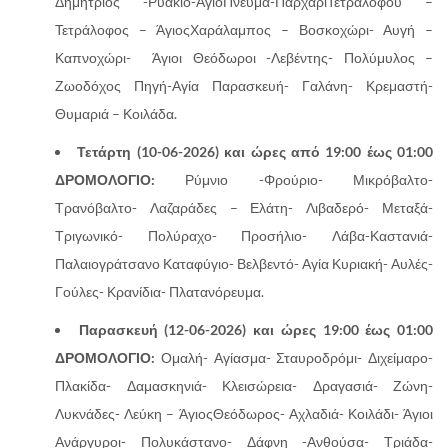
Δημήτριος -Ρυάκιο-ΆγιοΠνεύμα-ΠαρχάριΤετραλόφου –
Τετράλοφος – ΆγιοςΧαράλαμπος – Βοσκοχώρι- Αυγή –
Καπνοχώρι- Άγιοι Θεόδωροι -Λεβέντης- Πολύμυλος –
Ζωοδόχος Πηγή-Αγία Παρασκευή- Γαλάνη- Κρεμαστή-
Θυμαριά – Κοιλάδα.
Τετάρτη (10-06-2026) και ώρες από 19:00 έως 01:00
ΔΡΟΜΟΛΟΓΙΟ:
Ρύμνιο -Φρούριο- Μικρόβαλτο-
Τρανόβαλτο- Λαζαράδες – Ελάτη- Λιβαδερό- Μεταξά-
Τριγωνικό- Πολύραχο- Προσήλιο- Λάβα-Καστανιά-
Παλαιογράτσανο Καταφύγιο- Βελβεντό- Αγία Κυριακή- Αυλές-
Γούλες- Κρανίδια- Πλατανόρευμα.
Παρασκευή (12-06-2026) και ώρες 19:00 έως 01:00
ΔΡΟΜΟΛΟΓΙΟ:
Ομαλή- Αγίασμα- Σταυροδρόμι- Διχείμαρο-
Πλακίδα- Δαμασκηνιά- Κλεισώρεια- Δραγασιά- Ζώνη-
Λυκνάδες- Λεύκη – ΆγιοςΘεόδωρος- Αχλαδιά- Κοιλάδι- Άγιοι
Ανάργυροι- Πολυκάστανο- Δάφνη -Ανθούσα- Τριάδα-