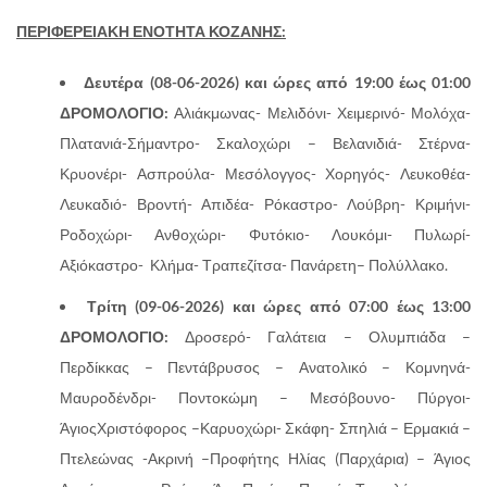
ΠΕΡΙΦΕΡΕΙΑΚΗ ΕΝΟΤΗΤΑ ΚΟΖΑΝΗΣ:
Δευτέρα (08-06-2026) και ώρες από 19:00 έως 01:00
ΔΡΟΜΟΛΟΓΙΟ:
Αλιάκμωνας- Μελιδόνι- Χειμερινό- Μολόχα-
Πλατανιά-Σήμαντρο- Σκαλοχώρι – Βελανιδιά- Στέρνα-
Κρυονέρι- Ασπρούλα- Μεσόλογγος- Χορηγός- Λευκοθέα-
Λευκαδιό- Βροντή- Απιδέα- Ρόκαστρο- Λούβρη- Κριμήνι-
Ροδοχώρι- Ανθοχώρι- Φυτόκιο- Λουκόμι- Πυλωρί-
Αξιόκαστρο- Κλήμα- Τραπεζίτσα- Πανάρετη– Πολύλλακο.
Τρίτη (09-06-2026) και ώρες από 07:00 έως 13:00
ΔΡΟΜΟΛΟΓΙΟ:
Δροσερό- Γαλάτεια – Ολυμπιάδα –
Περδίκκας – Πεντάβρυσος – Ανατολικό – Κομνηνά-
Μαυροδένδρι- Ποντοκώμη – Μεσόβουνο- Πύργοι-
ΆγιοςΧριστόφορος –Καρυοχώρι- Σκάφη- Σπηλιά – Ερμακιά –
Πτελεώνας -Ακρινή –Προφήτης Ηλίας (Παρχάρια) – Άγιος