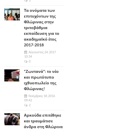
3
Τα ονόματα των
επιτυχόντων της
Φλώρινας στην
τριτοβάθμια
εκπαίδευση για το
ακαδημαϊκό έτος
2017-2018
Αύγουστος 24, 2017
10:34
0
"Ζωντανά": το νέο
και πρωτότυπο
ιχθυοπωλείο της
Φλώρινας!
Νοέμβριος 18, 2016
09:42
2
Αρκούδα επιτέθηκε
και τραυμάτισε
άνδρα στη Φλώρινα