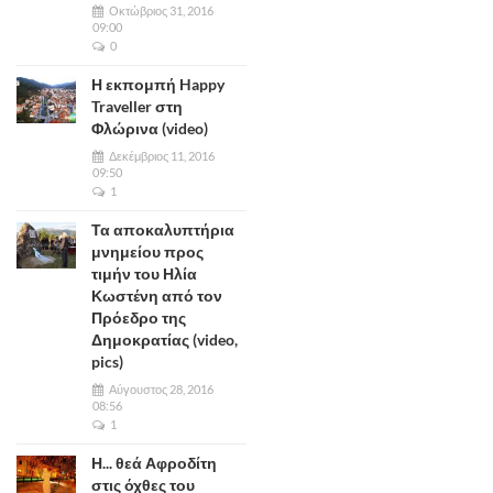
Οκτώβριος 31, 2016
09:00
0
Η εκπομπή Happy
Traveller στη
Φλώρινα (video)
Δεκέμβριος 11, 2016
09:50
1
Τα αποκαλυπτήρια
μνημείου προς
τιμήν του Ηλία
Κωστένη από τον
Πρόεδρο της
Δημοκρατίας (video,
pics)
Αύγουστος 28, 2016
08:56
1
Η... θεά Αφροδίτη
στις όχθες του