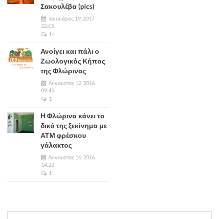
Σακουλέβα (pics)
Ιανουάριος 19, 2017
22:05
14
Ανοίγει και πάλι ο
Ζωολογικός Κήπος
της Φλώρινας
Αύγουστος 12, 2016
09:45
1
Η Φλώρινα κάνει το
δικό της ξεκίνημα με
ΑΤΜ φρέσκου
γάλακτος
Αύγουστος 16, 2016
14:22
1