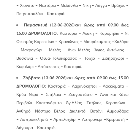
– Χιονάτο – Νεστόριο – Μελάνθιο – Νίκη – Λάγγα – Βράχος –
Πετροπουλάκι – Καστοριά.
Παρασκευή (12-06-2026)και ώρες από 09.00 έως
15.00 ΔΡΟΜΟΛΟΓΙΟ:
Καστοριά – Λεύκη – Κορομηλιά – Ν.
Οικισμός Κορεστίων – Κρανιώνας – Μαυρόκαμπος –Χαλάρα
– Μακροχώρι – Μελάς – Άνω Μελάς –Άγιος Αντώνιος –
Βυσσινιά – Οξυά-Πολυκέρασος – Τοιχιό – Σιδηροχώρι –
Κεφαλάρι – Απόσκεπος – Καστοριά.
Σάββατο (13-06-2026)και ώρες από 09.00 έως 15.00
ΔΡΟΜΟΛΟΓΙΟ:
Καστοριά – Λαχανόκηποι – Λακκώματα –
Κρύα Νερά – Σπήλαια – Ζευγοστάσιο – Άνω και Κάτω
Περιβόλι – Καστανόφυτο – Άγ.Ηλίας – Σπήλιος – Κερασώνα –
Ανθηρό – Νόστιμο –Βέλος – Διαλεκτό – Βοτάνι – Αμμουδάρα
– Ασπροκκλησιά – Αμπελοχώρι – Ασπρονέρι –Κρεμαστή –
Λάγουρα – Καστοριά.