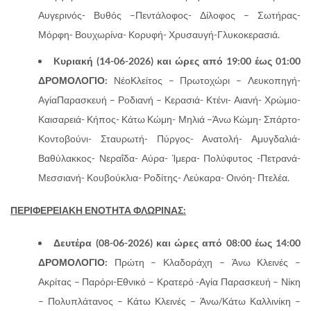
Αυγερινός- Βυθός –Πεντάλοφος- Δίλοφος – Σωτήρας-
Μόρφη- Βουχωρίνα- Κορυφή- Χρυσαυγή-Γλυκοκερασιά.
K
υριακή (14-06-2026) και ώρες από 19:00 έως 01:00
ΔΡΟΜΟΛΟΓΙΟ:
ΝέοΚλείτος – Πρωτοχώρι – Λευκοπηγή-
ΑγίαΠαρασκευή – Ροδιανή – Κερασιά- Κτένι- Αιανή- Χρώμιο-
Καισαρειά- Κήπος- Κάτω Κώμη- Μηλιά –Άνω Κώμη- Σπάρτο-
Κοντοβούνι- Σταυρωτή- Πύργος- Ανατολή- Αμυγδαλιά-
Βαθύλακκος- Νεραΐδα- Αύρα- Ίμερα- Πολύφυτος -Πετρανά-
Μεσσιανή- Κουβούκλια- Ροδίτης- Λεύκαρα- Οινόη- Πτελέα.
ΠΕΡΙΦΕΡΕΙΑΚΗ ΕΝΟΤΗΤΑ ΦΛΩΡΙΝΑΣ:
Δευτέρα (08-06-2026) και ώρες από 08:00 έως 14:00
ΔΡΟΜΟΛΟΓΙΟ:
Πρώτη – Κλαδοράχη – Άνω Κλεινές –
Ακρίτας – Παρόρι-Εθνικό – Κρατερό -Αγία Παρασκευή – Νίκη
– Πολυπλάτανος – Κάτω Κλεινές – Άνω/Κάτω Καλλινίκη –