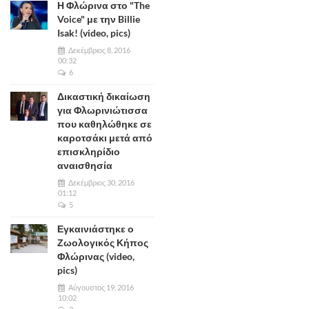
Η Φλώρινα στο "The
Voice" με την Billie
Isak! (video, pics)
Δεκέμβριος 8, 2016
00:32
6
Δικαστική δικαίωση
για Φλωρινιώτισσα
που καθηλώθηκε σε
καροτσάκι μετά από
επισκληρίδιο
αναισθησία
Δεκέμβριος 30, 2016
01:12
5
Εγκαινιάστηκε ο
Ζωολογικός Κήπος
Φλώρινας (video,
pics)
Αύγουστος 19, 2016
10:02