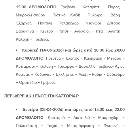
15:00 ΔΡΟΜΟΛΟΓΙΟ:
Γρεβενά – Καλαμίτσι – Πόρος –
Μικροκλεισούρα – Πιστικό –Κνιδή – Πυλωροι – Βάρη –
Έξαρχος – Ποντινή – Παλαιοχώρι – Νεοχώρι – Δίπορο –
Σαρακήνα – Κεντρό – Νησί – Αγαλαίοι – Ιτέα -Αγάπη –
Καλόχη – Γρεβενά.
Κυριακή (14-06-2026) και ώρες από 18:00 έως 24:00
ΔΡΟΜΟΛΟΓΙΟ:
Γρεβενά – Έλατος – Καληράχη – Μέγαρο –
Κυπαρίσσι – Καλονή – Τρίκορφο – Δασύλλιο Γρεβενά.– Άγιος
Κόσμας – Κυδωνιές – Εκκλησίες – Λειψί – Ροδιά – Σύδενδρο
– Οροπέδιο – Γρεβενά.
ΠΕΡΙΦΕΡΕΙΑΚΗ ΕΝΟΤΗΤΑ ΚΑΣΤΟΡΙΑΣ:
Δευτέρα (08-06-2026)
και ώρες από 15.00 έως 22.00
ΔΡΟΜΟΛΟΓΙΟ:
Καστοριά – Δισπηλιό – Μαυροχώρι –
Πολυκάρπη – Τοιχιό – Μεταμόρφωση – Φωτεινή –