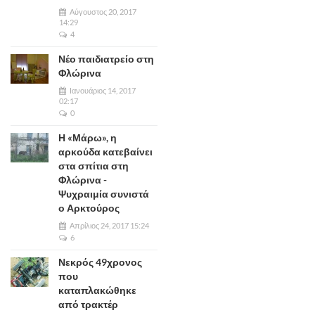
Αύγουστος 20, 2017
14:29
4
Νέο παιδιατρείο στη
Φλώρινα
Ιανουάριος 14, 2017
02:17
0
Η «Μάρω», η
αρκούδα κατεβαίνει
στα σπίτια στη
Φλώρινα -
Ψυχραιμία συνιστά
ο Αρκτούρος
Απρίλιος 24, 2017 15:24
6
Νεκρός 49χρονος
που
καταπλακώθηκε
από τρακτέρ