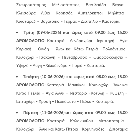
Σταυροπόταμος – Μελισσότοπος – Βασιλειάδα – Βέργα –
Κλεισούρα – Λιθιά – Κορησός – Αμπελόκηποι – Μηλίτσα –
Κωσταράζι – Βογατσικό – Γέρμας – Δισπηλιό – Καστοριά.
Τρίτη (09-06-2026)
και ώρες από 09.00 έως 15.00
ΔΡΟΜΟΛΟΓΙΟ:
Καστοριά – Δενδροχώρι – Ιεροπηγή – Αγία
Κυριακή – Οινόη – Άνω και Κάτω Πτεριά –Πολυάνεμος–
Καλοχώρι –Τσάκωνη – Πεντάβρυσος – Ομορφοκκλησιά –
Υψηλό – Αυγή –Χιλιόδενδρο – Ποριά – Καστοριά.
Τετάρτη (10
-06-2026) και ώρες από 08.00 έως 15.00
ΔΡΟΜΟΛΟΓΙΟ:
Καστοριά – Μανιάκοι – Κρανοχώρι – Άνω και
Κάτω Πτελέα – Αγία Άννα – Νεστόριο –Κοτύλη – Κυψέλη –
Επταχώρι – Χρυσή – Πευκόφυτο – Πεύκο – Καστοριά.
Πέμπτη
(11-06-2026)και ώρες από 09.00 έως 15.00
ΔΡΟΜΟΛΟΓΙΟ:
Καστοριά – Κολοκυνθού – Μεσοποταμία –
Καλοχώρι – Άνω και Κάτω Πτεριά –Κομνηνάδες – Διποταμία